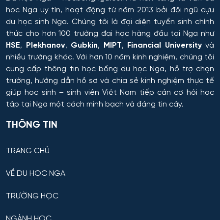
học Nga uy tín, hoạt động từ năm 2013 bởi đội ngũ cựu
du học sinh Nga. Chúng tôi là đại diện tuyển sinh chính
thức cho hơn 100 trường đại học hàng đầu tại Nga như
HSE
,
Plekhanov
,
Gubkin
,
MIPT
,
Financial University
và
nhiều trường khác. Với hơn 10 năm kinh nghiệm, chúng tôi
cung cấp thông tin
học bổng du học Nga
, hỗ trợ chọn
trường, hướng dẫn hồ sơ và chia sẻ kinh nghiệm thực tế
giúp học sinh – sinh viên Việt Nam tiếp cận cơ hội học
tập tại Nga một cách minh bạch và đáng tin cậy.
THÔNG TIN
TRANG CHỦ
VỀ DU HỌC NGA
TRƯỜNG HỌC
NGÀNH HỌC