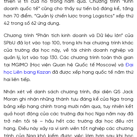
thiện vị trí của nó trong năm qua. Chương trình “Kinh
doanh quốc tế” cũng cho thấy sự tiến bộ đáng kể, tăng
hơn 70 điểm. “Quản lý chiến lược trong Logistics” xếp thứ
42 trong số 62 ứng dụng.
Chương trình “Phân tích kinh doanh và Dữ liệu lớn” của
SPbU đã lọt vào top 100, trong khi hai chương trình khác
của trường đại học này, về tài chính doanh nghiệp và
quản lý, lọt vào top 130. Các chương trình toàn thời gian
tại MGIMO (Học viện Quan hệ Quốc tế Moscow) và
Đại
học Liên bang Kazan
đã được xếp hạng quốc tế năm thứ
hai liên tiếp.
Nhận xét về danh sách chương trình, đại diện QS Jack
Moran ghi nhận những thành tựu đáng kể của Nga trong
bảng xếp hạng chính trong mười năm qua, tuy nhiên kết
quả hoạt động của các trường đại học Nga năm nay đã
trở nên tồi tệ – hầu hết các trường đại học đều rớt
hạng. Điều này xảy ra vì sinh viên tốt nghiệp các chương
trình của Nga khó kiếm được việc làm hơn sau khi học