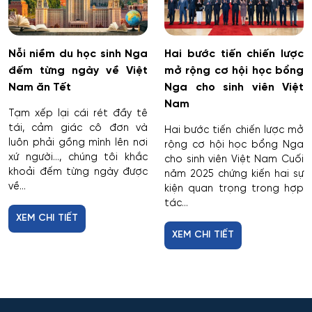
Nỗi niềm du học sinh Nga
Hai bước tiến chiến lược
đếm từng ngày về Việt
mở rộng cơ hội học bổng
Nam ăn Tết
Nga cho sinh viên Việt
Nam
Tạm xếp lại cái rét đầy tê
tái, cảm giác cô đơn và
Hai bước tiến chiến lược mở
luôn phải gồng mình lên nơi
rộng cơ hội học bổng Nga
xứ người…, chúng tôi khắc
cho sinh viên Việt Nam Cuối
khoải đếm từng ngày được
năm 2025 chứng kiến hai sự
về...
kiện quan trọng trong hợp
tác...
XEM CHI TIẾT
XEM CHI TIẾT