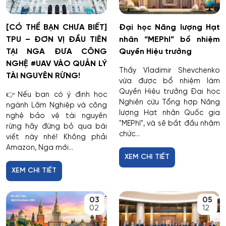
[CÓ THỂ BẠN CHƯA BIẾT]
Đại học Năng lượng Hạt
TPU – ĐƠN VỊ ĐẦU TIÊN
nhân “MEPhI” bổ nhiệm
TẠI NGA ĐƯA CÔNG
Quyền Hiệu trưởng
NGHỆ #UAV VÀO QUẢN LÝ
Thầy Vladimir Shevchenko
TÀI NGUYÊN RỪNG!
vừa được bổ nhiệm làm
Quyền Hiệu trưởng Đại học
👉Nếu bạn có ý định học
Nghiên cứu Tổng hợp Năng
ngành Lâm Nghiệp và công
lượng Hạt nhân Quốc gia
nghệ bảo vệ tài nguyên
"MEPhI", và sẽ bắt đầu nhậm
rừng hãy đừng bỏ qua bài
chức...
viết này nhé! Không phải
Amazon, Nga mới...
XEM CHI TIẾT
XEM CHI TIẾT
03
05
02
12