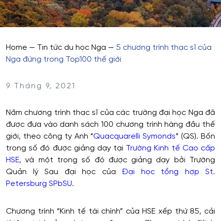
Home
—
Tin tức du học Nga
—
5 chương trình thạc sĩ của
Nga đứng trong Top100 thế giới
9 Tháng 9, 2021
Năm chương trình thạc sĩ của các trường đại học Nga đã
được đưa vào danh sách 100 chương trình hàng đầu thế
giới, theo công ty Anh “
Quacquarelli Symonds
” (QS). Bốn
trong số đó được giảng dạy tại
Trường Kinh tế Cao cấp
HSE
, và một trong số đó được giảng dạy bởi Trường
Quản lý Sau đại học của
Đại học tổng hợp St.
Petersburg SPbSU
.
Chương trình “Kinh tế tài chính” của HSE xếp thứ 85, cải