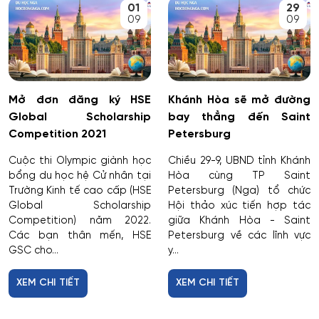
01
29
09
09
Mở đơn đăng ký HSE
Khánh Hòa sẽ mở đường
Global Scholarship
bay thẳng đến Saint
Competition 2021
Petersburg
Cuộc thi Olympic giành học
Chiều 29-9, UBND tỉnh Khánh
bổng du học hệ Cử nhân tại
Hòa cùng TP Saint
Trường Kinh tế cao cấp (HSE
Petersburg (Nga) tổ chức
Global Scholarship
Hội thảo xúc tiến hợp tác
Competition) năm 2022.
giữa Khánh Hòa - Saint
Các bạn thân mến, HSE
Petersburg về các lĩnh vực
GSC cho...
y...
XEM CHI TIẾT
XEM CHI TIẾT