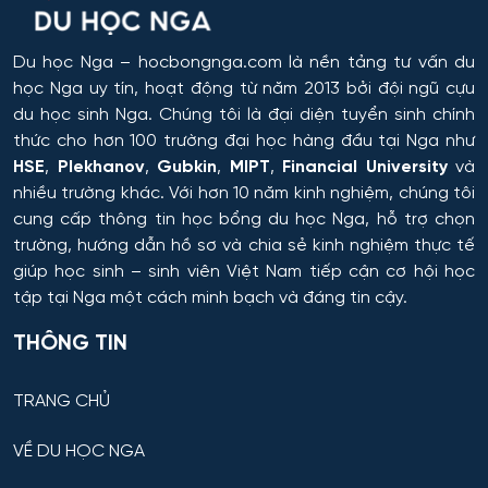
Du học Nga
– hocbongnga.com là nền tảng tư vấn du
học Nga uy tín, hoạt động từ năm 2013 bởi đội ngũ cựu
du học sinh Nga. Chúng tôi là đại diện tuyển sinh chính
thức cho hơn 100 trường đại học hàng đầu tại Nga như
HSE
,
Plekhanov
,
Gubkin
,
MIPT
,
Financial University
và
nhiều trường khác. Với hơn 10 năm kinh nghiệm, chúng tôi
cung cấp thông tin
học bổng du học Nga
, hỗ trợ chọn
trường, hướng dẫn hồ sơ và chia sẻ kinh nghiệm thực tế
giúp học sinh – sinh viên Việt Nam tiếp cận cơ hội học
tập tại Nga một cách minh bạch và đáng tin cậy.
THÔNG TIN
TRANG CHỦ
VỀ DU HỌC NGA