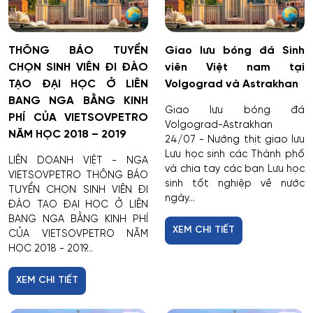
THÔNG BÁO TUYỂN
Giao lưu bóng đá Sinh
CHỌN SINH VIÊN ĐI ĐÀO
viên Việt nam tại
TẠO ĐẠI HỌC Ở LIÊN
Volgograd và Astrakhan
BANG NGA BẰNG KINH
Giao lưu bóng đá
PHÍ CỦA VIETSOVPETRO
Volgograd-Astrakhan
NĂM HỌC 2018 – 2019
24/07 - Nướng thịt giao lưu
Lưu học sinh các Thành phố
LIÊN DOANH VIỆT - NGA
và chia tay các bạn Lưu học
VIETSOVPETRO THÔNG BÁO
sinh tốt nghiệp về nước
TUYỂN CHỌN SINH VIÊN ĐI
ngày...
ĐÀO TẠO ĐẠI HỌC Ở LIÊN
BANG NGA BẰNG KINH PHÍ
XEM CHI TIẾT
CỦA VIETSOVPETRO NĂM
HỌC 2018 - 2019...
XEM CHI TIẾT