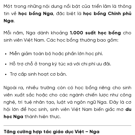
Một trong những nội dung nổi bật của triển lãm là thông
tin về
học bổng Nga
, đặc biệt là
học bổng Chính phủ
Nga
.
Mỗi năm, Nga dành khoảng
1.000 suất học bổng
cho
sinh viên Việt Nam. Các học bổng thường bao gồm:
Miễn giảm toàn bộ hoặc phần lớn học phí.
Hỗ trợ chỗ ở trong ký túc xá với chi phí ưu đãi.
Trợ cấp sinh hoạt cơ bản.
Ngoài ra, nhiều trường còn có học bổng riêng cho sinh
viên xuất sắc hoặc cho các ngành chiến lược như công
nghệ, trí tuệ nhân tạo, luật và ngôn ngữ Nga. Đây là cơ
hội lớn để học sinh, sinh viên Việt Nam biến giấc mơ
du
học Nga
thành hiện thực.
Tăng cường hợp tác giáo dục Việt – Nga