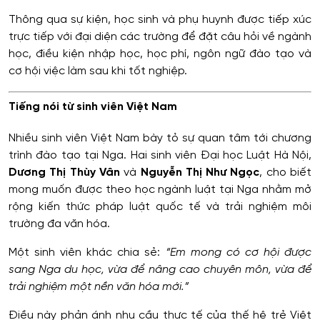
Thông qua sự kiện, học sinh và phụ huynh được tiếp xúc
trực tiếp với đại diện các trường để đặt câu hỏi về ngành
học, điều kiện nhập học, học phí, ngôn ngữ đào tạo và
cơ hội việc làm sau khi tốt nghiệp.
Tiếng nói từ sinh viên Việt Nam
Nhiều sinh viên Việt Nam bày tỏ sự quan tâm tới chương
trình đào tạo tại Nga. Hai sinh viên Đại học Luật Hà Nội,
Dương Thị Thùy Vân
và
Nguyễn Thị Như Ngọc
, cho biết
mong muốn được theo học ngành luật tại Nga nhằm mở
rộng kiến thức pháp luật quốc tế và trải nghiệm môi
trường đa văn hóa.
Một sinh viên khác chia sẻ:
“Em mong có cơ hội được
sang Nga du học, vừa để nâng cao chuyên môn, vừa để
trải nghiệm một nền văn hóa mới.”
Điều này phản ánh nhu cầu thực tế của thế hệ trẻ Việt