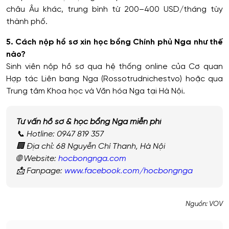
châu Âu khác, trung bình từ 200–400 USD/tháng tùy
thành phố.
5. Cách nộp hồ sơ xin học bổng Chính phủ Nga như thế
nào?
Sinh viên nộp hồ sơ qua hệ thống online của Cơ quan
Hợp tác Liên bang Nga (Rossotrudnichestvo) hoặc qua
Trung tâm Khoa học và Văn hóa Nga tại Hà Nội.
Tư vấn hồ sơ & học bổng Nga miễn phí
📞 Hotline: 0947 819 357
🏢 Địa chỉ: 68 Nguyễn Chí Thanh, Hà Nội
🌐 Website:
hocbongnga.com
📩 Fanpage:
www.facebook.com/hocbongnga
Nguồn: VOV