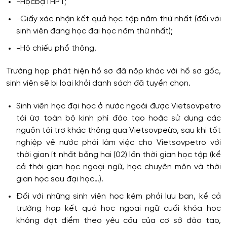
-HọcbạTHPT;
-Giấy xác nhận kết quả học tập năm thứ nhất (đối với
sinh viên đang học đại học năm thứ nhất);
-Hộ chiếu phổ thông.
Trường họp phát hiện hồ sơ đã nộp khác với hồ sơ gốc,
sinh viên sẽ bị loại khỏi danh sách đã tuyển chọn.
Sinh viên học đại học ở nước ngoài được Vietsovpetro
tài ừợ toàn bộ kinh phí đào tạo hoặc sử dụng các
nguồn tài trợ khác thông qua Vietsovpeừo, sau khi tốt
nghiệp về nước phải làm việc cho Vietsovpetro với
thời gian ít nhất bằng hai (02) lần thời gian học tập (kể
cả thời gian học ngoại ngữ, học chuyên môn và thời
gian học sau đại học…).
Đối với những sinh viên học kém phải lưu ban, kể cả
trường họp kết quả học ngoại ngữ cuối khóa học
không đạt điểm theo yêu cầu của cơ sở đào tạo,