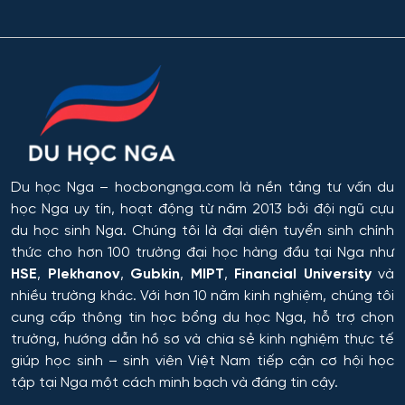
Du học Nga
– hocbongnga.com là nền tảng tư vấn du
học Nga uy tín, hoạt động từ năm 2013 bởi đội ngũ cựu
du học sinh Nga. Chúng tôi là đại diện tuyển sinh chính
thức cho hơn 100 trường đại học hàng đầu tại Nga như
HSE
,
Plekhanov
,
Gubkin
,
MIPT
,
Financial University
và
nhiều trường khác. Với hơn 10 năm kinh nghiệm, chúng tôi
cung cấp thông tin
học bổng du học Nga
, hỗ trợ chọn
trường, hướng dẫn hồ sơ và chia sẻ kinh nghiệm thực tế
giúp học sinh – sinh viên Việt Nam tiếp cận cơ hội học
tập tại Nga một cách minh bạch và đáng tin cậy.