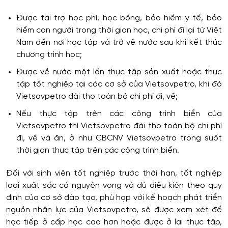
Được tài trợ học phí, học bổng, bảo hiểm y tế, bảo
hiểm con người trong thời gian học, chi phí đi lại từ Việt
Nam đến nơi học tập và trở về nước sau khi kết thúc
chương trình học;
Được về nước một lần thực tập sản xuất hoặc thực
tập tốt nghiệp tại các cơ sở của Vietsovpetro, khi đó
Vietsovpetro đài thọ toàn bộ chi phí đi, về;
Nếu thực tập trên các công trình biển của
Vietsovpetro thì Vietsovpetro đài thọ toàn bộ chi phí
đi, về và ăn, ở như CBCNV Vietsovpetro trong suốt
thời gian thực tập trên các công trình biển.
Đối với sinh viên tốt nghiệp trước thời hạn, tốt nghiệp
loại xuất sắc có nguyện vọng và đủ điều kiện theo quy
định của cơ sở đào tạo, phù họp với kế hoạch phát triển
nguồn nhân lực của Vietsovpetro, sẽ được xem xét để
học tiếp ở cấp học cao hơn hoặc được ở lại thực tập,