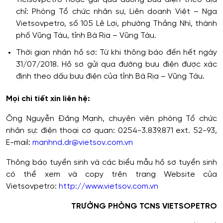
chỉ: Phòng Tổ chức nhân sự, Liên doanh Việt – Nga
Vietsovpetro, số 105 Lê Lợi, phường Thắng Nhì, thành
phố Vũng Tàu, tỉnh Bà Rịa – Vũng Tàu.
Thời gian nhận hồ sơ: Từ khi thông báo đến hết ngày
31/07/2018. Hồ sơ gửi qua đường bưu điện được xác
định theo dấu bưu điện của tỉnh Bà Rịa – Vũng Tàu.
Mọi chi tiết xin liên hệ:
Ông Nguyễn Đăng Mạnh, chuyên viên phòng Tổ chức
nhân sự: điện thoại cơ quan: 0254-3.839.871 ext. 52-93,
E-mail:
manhnd.dr@vietsov.com.vn
Thông báo tuyển sinh và các biểu mẫu hồ sơ tuyển sinh
có thể xem và copy trên trang Website của
Vietsovpetro:
http://www.vietsov.com.vn
TRƯỞNG PHÒNG TCNS VIETSOPETRO