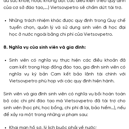
đủ sức khỏe, hoặc không đạt các điều kiện theo quy định
của cơ sở đào tạo,….) Vietsovpetro sẽ chấm dứt tài trợ.
Những trách nhiệm khác được quy định trong Quy chế
tuyển chọn, quản lý và sử dụng sinh viên đi học đại
học ở nước ngoài bằng chi phí của Vietsovpetro.
8. Nghĩa vụ của sinh viên và gia đình:
Sinh viên có nghĩa vụ thực hiện các điều khoản đã
cam kết trong Họp đồng đào tạo, gia đình sinh viên có
nghĩa vụ ký bản Cam kết bảo lãnh tài chính với
Vietsovpetro phù họp với các quy định hiện hành.
Sinh viên và gia đình sinh viên có nghĩa vụ bồi hoàn toàn
bộ các chi phí đào tạo mà Vietsovpetro đã tài trợ cho
sinh viên (học phí, học bổng, chi phí đi lại, bảo hiểm…), nếu
để xảy ra một trong những vi phạm sau:
Khai man hồ sơ, lý lịch buộc phải về nước;