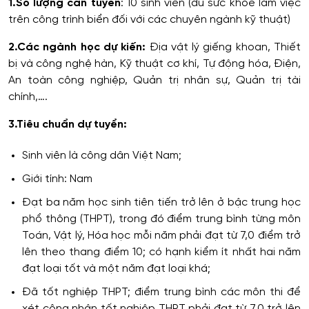
1.Số lượng cần tuyển
: 10 sinh viên (đủ sức khỏe làm việc
trên công trình biển đối với các chuyên ngành kỹ thuật)
2.Các ngành học dự kiến:
Địa vật lý giếng khoan, Thiết
bị và công nghệ hàn, Kỹ thuật cơ khí, Tự động hóa, Điện,
An toàn công nghiệp, Quản trị nhân sự, Quản trị tài
chính,….
3.Tiêu chuẩn dự tuyển:
Sinh viên là công dân Việt Nam;
Giới tính: Nam
Đạt ba năm học sinh tiên tiến trở lên ở bậc trung học
phổ thông (THPT), trong đó điểm trung bình từng môn
Toán, Vật lý, Hóa học mỗi năm phải đạt từ 7,0 điểm trở
lên theo thang điểm 10; có hạnh kiểm ít nhất hai năm
đạt loại tốt và một năm đạt loại khá;
Đã tốt nghiệp THPT; điểm trung bình các môn thi để
xét công nhận tốt nghiệp THPT phải đạt từ 7,0 trở lên