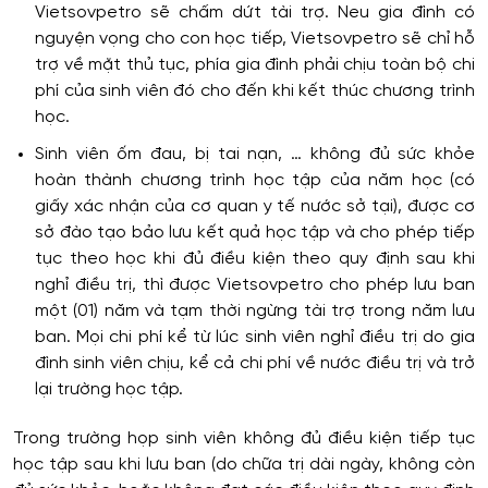
Vietsovpetro sẽ chấm dứt tài trợ. Neu gia đình có
nguyện vọng cho con học tiếp, Vietsovpetro sẽ chỉ hỗ
trợ về mặt thủ tục, phía gia đình phải chịu toàn bộ chi
phí của sinh viên đó cho đến khi kết thúc chương trình
học.
Sinh viên ốm đau, bị tai nạn, … không đủ sức khỏe
hoàn thành chương trình học tập của năm học (có
giấy xác nhận của cơ quan y tế nước sở tại), được cơ
sở đào tạo bảo lưu kết quả học tập và cho phép tiếp
tục theo học khi đủ điều kiện theo quy định sau khi
nghỉ điều trị, thì được Vietsovpetro cho phép lưu ban
một (01) năm và tạm thời ngừng tài trợ trong năm lưu
ban. Mọi chi phí kể từ lúc sinh viên nghỉ điều trị do gia
đình sinh viên chịu, kể cả chi phí về nước điều trị và trở
lại trường học tập.
Trong trường họp sinh viên không đủ điều kiện tiếp tục
học tập sau khi lưu ban (do chữa trị dài ngày, không còn