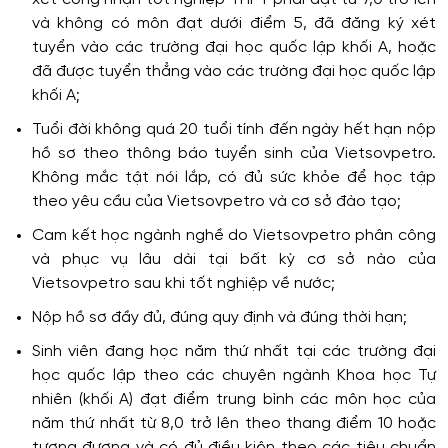
và không có môn đạt dưới điểm 5, đã đăng ký xét
tuyển vào các trường đại học quốc lập khối A, hoặc
đã được tuyển thẳng vào các trường đại học quốc lập
khối A;
Tuổi đời không quá 20 tuổi tính đến ngày hết hạn nộp
hồ sơ theo thông báo tuyển sinh của Vietsovpetro.
Không mắc tật nói lắp, có đủ sức khỏe để học tập
theo yêu cầu của Vietsovpetro và cơ sở đào tạo;
Cam kết học ngành nghề do Vietsovpetro phân công
và phục vụ lâu dài tại bất kỳ cơ sở nào của
Vietsovpetro sau khi tốt nghiệp về nước;
Nộp hồ sơ đầy đủ, đúng quy định và đúng thời hạn;
Sinh viên đang học năm thứ nhất tại các trường đại
học quốc lập theo các chuyên ngành Khoa học Tự
nhiên (khối A) đạt điểm trung bình các môn học của
năm thứ nhất từ 8,0 trở lên theo thang điểm 10 hoặc
tương đương và có đủ điều kiện theo các tiêu chuẩn