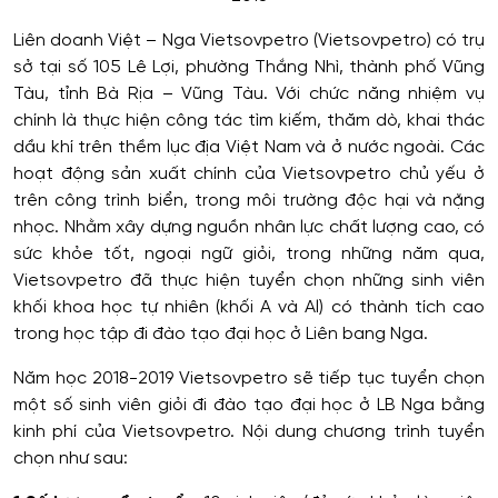
Liên doanh Việt – Nga Vietsovpetro (Vietsovpetro) có trụ
sở tại số 105 Lê Lợi, phường Thắng Nhì, thành phố Vũng
Tàu, tỉnh Bà Rịa – Vũng Tàu. Với chức năng nhiệm vụ
chính là thực hiện công tác tìm kiếm, thăm dò, khai thác
dầu khí trên thềm lục địa Việt Nam và ở nước ngoài. Các
hoạt động sản xuất chính của Vietsovpetro chủ yếu ở
trên công trình biển, trong môi trường độc hại và nặng
nhọc. Nhằm xây dựng nguồn nhân lực chất lượng cao, có
sức khỏe tốt, ngoại ngữ giỏi, trong những năm qua,
Vietsovpetro đã thực hiện tuyển chọn những sinh viên
khối khoa học tự nhiên (khối A và Al) có thành tích cao
trong học tập đi đào tạo đại học ở Liên bang Nga.
Năm học 2018-2019 Vietsovpetro sẽ tiếp tục tuyển chọn
một số sinh viên giỏi đi đào tạo đại học ở LB Nga bằng
kinh phí của Vietsovpetro. Nội dung chương trình tuyển
chọn như sau: