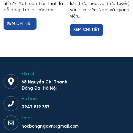
nhỉ??? Một câu hỏi thật là
lưu (trực tiếp và trực tuyến)
dễ dàng trả lời, các bạn...
với sinh viên Nga và giảng
viên...
XEM CHI TIẾT
XEM CHI TIẾT
Địa chỉ
68 Nguyễn Chí Thanh
Đống Đa, Hà Nội
Hotline
0947 819 357
Email
hocbongngavn@gmail.com