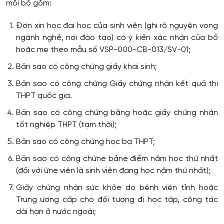
mỗi bộ gồm:
Đơn xin học đại học của sinh viên (ghi rõ nguyện vọng
ngành nghề, nơi đào tạo) có ý kiến xác nhận của bố
hoặc mẹ theo mẫu số VSP-000-CB-013/SV-01;
Bản sao có công chứng giấy khai sinh;
Bản sao có công chứng Giấy chứng nhận kết quả thi
THPT quốc gia.
Bản sao có công chứng bằng hoặc giấy chứng nhận
tốt nghiệp THPT (tạm thời);
Bản sao có công chứng học bạ THPT;
Bản sao có công chứne bảne điểm năm học thứ nhất
(đối với ứne viên là sinh viên đang học năm thứ nhất);
Giấy chứng nhận sức khỏe do bệnh viện tỉnh hoặc
Trung ương cấp cho đối tượng đi học tập, công tác
dài hạn ở nước ngoài;