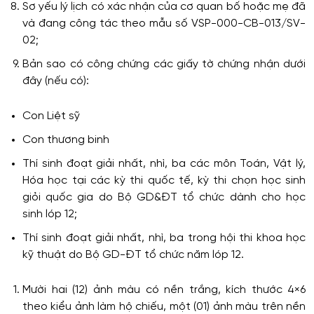
Sơ yếu lý lịch có xác nhận của cơ quan bố hoặc mẹ đã
và đang công tác theo mẫu số VSP-000-CB-013/SV-
02;
Bản sao có công chứng các giấy tờ chứng nhận dưới
đây (nếu có):
Con Liệt sỹ
Con thương binh
Thí sinh đoạt giải nhất, nhì, ba các môn Toán, Vật lý,
Hóa học tại các kỳ thi quốc tế, kỳ thi chọn học sinh
giỏi quốc gia do Bộ GD&ĐT tổ chức dành cho học
sinh lóp 12;
Thí sinh đoạt giải nhất, nhì, ba trong hội thi khoa học
kỹ thuật do Bộ GD-ĐT tổ chức năm lóp 12.
Mười hai (12) ảnh màu có nền trắng, kích thước 4×6
theo kiểu ảnh làm hộ chiếu, một (01) ảnh màu trên nền