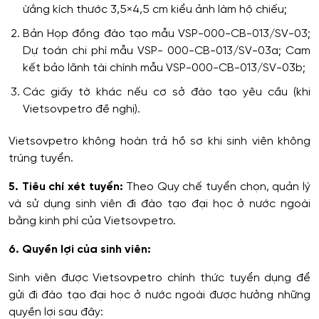
ừắng kích thước 3,5×4,5 cm kiểu ảnh làm hộ chiếu;
Bản Họp đồng đào tạo mẫu VSP-000-CB-013/SV-03;
Dự toán chi phí mẫu VSP- 000-CB-013/SV-03a; Cam
kết bảo lãnh tài chính mẫu VSP-000-CB-013/SV-03b;
Các giấy tờ khác nếu cơ sở đào tạo yêu cầu (khi
Vietsovpetro đề nghị).
Vietsovpetro không hoàn trả hồ sơ khi sinh viên không
trúng tuyển.
5. Tiêu chí xét tuyển:
Theo Quy chế tuyển chọn, quản lý
và sử dụng sinh viên đi đào tạo đại học ở nước ngoài
bằng kinh phí của Vietsovpetro.
6. Quyền lợi của sinh viên:
Sinh viên được Vietsovpetro chính thức tuyển dụng để
gửi đi đào tạo đại học ở nước ngoài được hưởng những
quyền lợi sau đây: