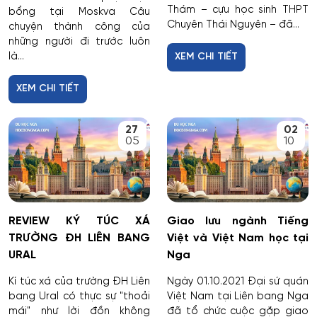
Thám – cựu học sinh THPT
bổng tại Moskva Câu
Chuyên Thái Nguyên – đã...
chuyện thành công của
những người đi trước luôn
là...
XEM CHI TIẾT
XEM CHI TIẾT
27
02
05
10
REVIEW KÝ TÚC XÁ
Giao lưu ngành Tiếng
TRƯỜNG ĐH LIÊN BANG
Việt và Việt Nam học tại
URAL
Nga
Kí túc xá của trường ĐH Liên
Ngày 01.10.2021 Đại sứ quán
bang Ural có thực sự "thoải
Việt Nam tại Liên bang Nga
mái" như lời đồn không
đã tổ chức cuộc gặp giao