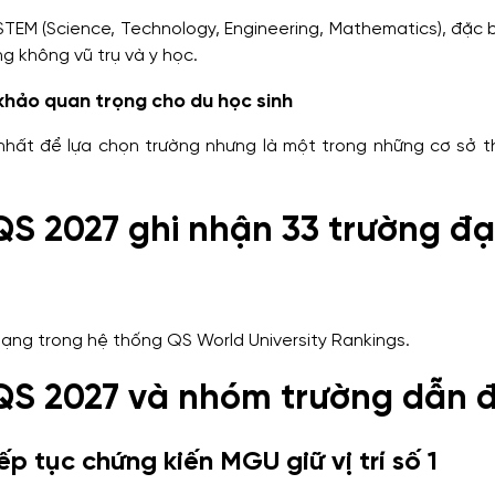
 STEM (Science, Technology, Engineering, Mathematics), đặc b
ng không vũ trụ và y học.
hảo quan trọng cho du học sinh
y nhất để lựa chọn trường nhưng là một trong những cơ sở 
S 2027 ghi nhận 33 trường đạ
rg
ạng trong hệ thống QS World University Rankings.
QS 2027 và nhóm trường dẫn 
 tục chứng kiến MGU giữ vị trí số 1