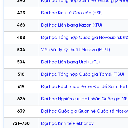
390
Đại học Tổng hợp Saint Petersburg (SPbU)
423
Đại học Kinh tế Cao cấp (HSE)
468
Đại học Liên bang Kazan (KFU)
488
Đại học Tổng hợp Quốc gia Novosibirsk (N
504
Viện Vật lý Kỹ thuật Moskva (MIPT)
504
Đại học Liên bang Ural (UrFU)
510
Đại học Tổng hợp Quốc gia Tomsk (TSU)
619
Đại học Bách khoa Peter Đại đế Saint Pet
626
Đại học Nghiên cứu Hạt nhân Quốc gia ME
639
Đại học Quốc gia Quan hệ Quốc tế Mosk
721–730
Đại học Kinh tế Plekhanov