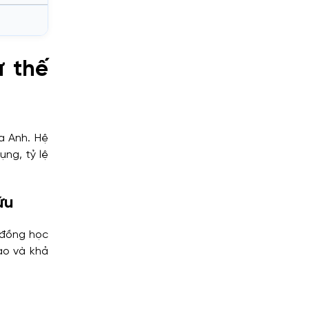
ư thế
a Anh. Hệ
ụng, tỷ lệ
ứu
 đồng học
ạo và khả