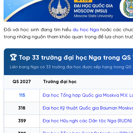
Đối với học sinh đang tìm hiểu
du học Nga
hoặc các chươ
trong những nguồn tham khảo quan trọng để lựa chọn trườ
🏆 Top 33 trường đại học Nga trong QS 
Liên bang Nga có 33 trường đại học được xếp hạng trong QS 
QS 2027
Trường đại học
115
Đại học Tổng hợp Quốc gia Moskva M.V. 
318
Đại học Kỹ thuật Quốc gia Bauman Moskv
359
Đại học Hữu nghị các Dân tộc Nga (RUDN)