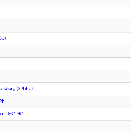
SU)
ersburg (SPbPU)
PhI
va – MGIMO