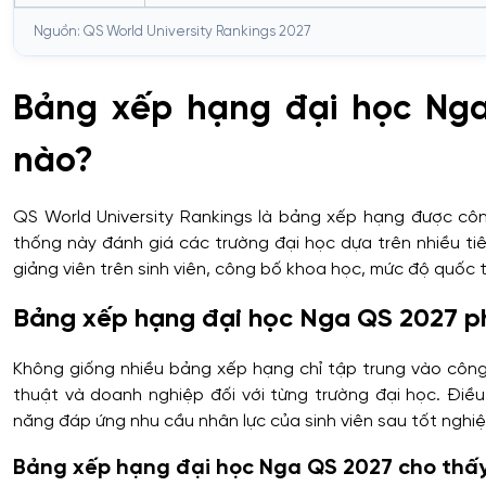
741–750
Đại học Liên bang Viễn Đông (FEFU)
Nguồn: QS World University Rankings 2027
741–750
Đại học Bách khoa Tomsk (TPU)
Bảng xếp hạng đại học Nga
801–850
Đại học ITMO
nào?
801–850
Đại học Nghiên cứu Công nghệ Quốc gia M
QS World University Rankings là bảng xếp hạng được cô
851–900
Đại học Y khoa Quốc gia Sechenov
thống này đánh giá các trường đại học dựa trên nhiều tiêu
901–950
Đại học Tổng hợp Altai
giảng viên trên sinh viên, công bố khoa học, mức độ quốc
951–1000
Đại học Tổng hợp Nam Ural
Bảng xếp hạng đại học Nga QS 2027 ph
1001–1200
Đại học Tài chính trực thuộc Chính phủ Nga
Không giống nhiều bảng xếp hạng chỉ tập trung vào côn
thuật và doanh nghiệp đối với từng trường đại học. Điề
1001–1200
Đại học Liên bang Baltic I. Kant
năng đáp ứng nhu cầu nhân lực của sinh viên sau tốt nghiệ
1001–1200
Đại học Liên bang Siberia
Bảng xếp hạng đại học Nga QS 2027 cho thấ