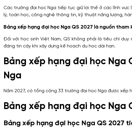
1001–1200
Đại học Liên bang Phương Nam
Các trường đại học Nga tiếp tục giữ lợi thế ở các lĩnh vực
lý, toán học, công nghệ thông tin, kỹ thuật năng lượng, hà
1201–1400
Đại học Mỏ Saint Petersburg
Bảng xếp hạng đại học Nga QS 2027 là nguồn tham k
1201–1400
Đại học Lobachevsky Nizhny Novgorod
Đối với học sinh Việt Nam, QS không phải là tiêu chí du
1201–1400
Đại học Tổng hợp Saratov
đáng tin cậy khi xây dựng kế hoạch du học dài hạn.
1201–1400
Học viện Tổng thống Nga RANEPA
Bảng xếp hạng đại học Nga Q
1201–1400
Đại học Kỹ thuật Điện LETI Saint Petersbu
Nga
1201–1400
Đại học Hàng không Vũ trụ Samara
Năm 2027, có tổng cộng 33 trường đại học Nga được xếp h
1401+
MEI (Đại học Năng lượng Moskva)
Bảng xếp hạng đại học Nga 
1401+
Đại học Tổng hợp Tyumen
Bảng xếp hạng đại học Nga QS 2027 tiếp