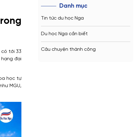
Danh mục
Tin tức du học Nga
trong
Du học Nga cần biết
Câu chuyện thành công
có tới 33
 hạng đại
oa học tự
m như MGU,