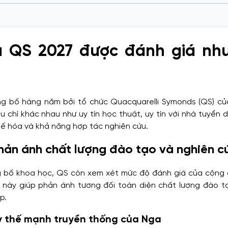
 QS 2027 được đánh giá nh
ISIS
ng bố hàng năm bởi tổ chức Quacquarelli Symonds (QS) củ
 chí khác nhau như uy tín học thuật, uy tín với nhà tuyển d
 tế hóa và khả năng hợp tác nghiên cứu.
ản ánh chất lượng đào tạo và nghiên c
 (FU)
g bố khoa học, QS còn xem xét mức độ đánh giá của cộng
u này giúp phản ánh tương đối toàn diện chất lượng đào t
p.
y thế mạnh truyền thống của Nga