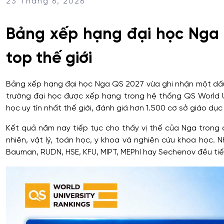
23 Tháng 6, 2026
Bảng xếp hạng đại học Nga 
top thế giới
Bảng xếp hạng đại học Nga QS 2027 vừa ghi nhận một dấu 
trường đại học được xếp hạng trong hệ thống QS World U
học uy tín nhất thế giới, đánh giá hơn 1.500 cơ sở giáo dục
Kết quả năm nay tiếp tục cho thấy vị thế của Nga trong 
nhiên, vật lý, toán học, y khoa và nghiên cứu khoa học. 
Bauman, RUDN, HSE, KFU, MIPT, MEPhI hay Sechenov đều tiế