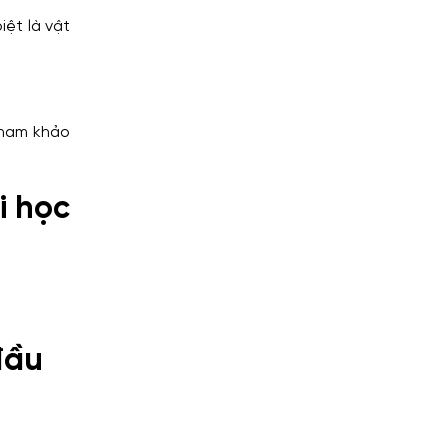
iệt là vật
tham khảo
i học
đầu