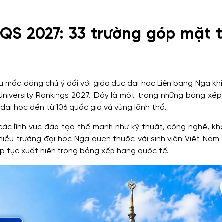
QS 2027: 33 trường góp mặt 
mốc đáng chú ý đối với giáo dục đại học Liên bang Nga khi 
niversity Rankings 2027. Đây là một trong những bảng xếp
 đại học đến từ 106 quốc gia và vùng lãnh thổ.
các lĩnh vực đào tạo thế mạnh như kỹ thuật, công nghệ, kh
Nhiều trường đại học Nga quen thuộc với sinh viên Việt Na
p tục xuất hiện trong bảng xếp hạng quốc tế.