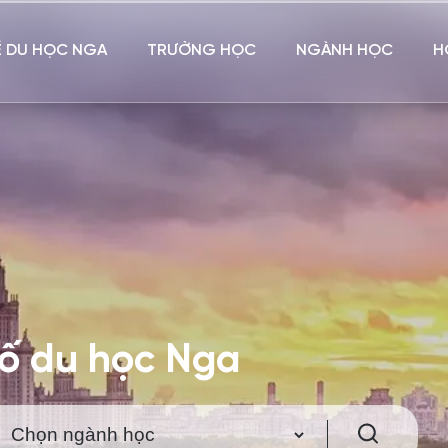
Ề DU HỌC NGA
TRƯỜNG HỌC
NGÀNH HỌC
H
hố du học Nga