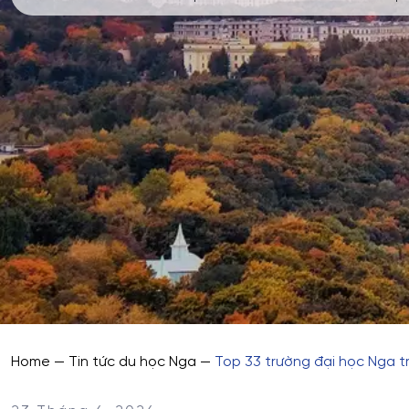
Home
—
Tin tức du học Nga
—
Top 33 trường đại học Nga t