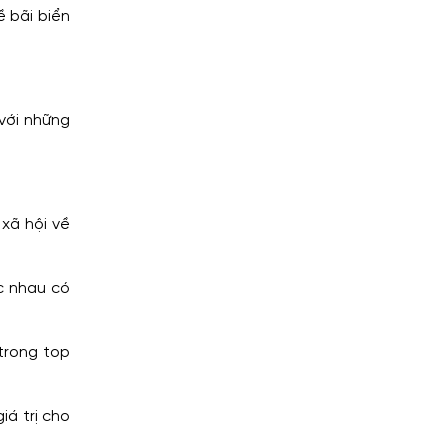
ề bãi biển
 với những
 xã hội về
c nhau có
 trong top
iá trị cho