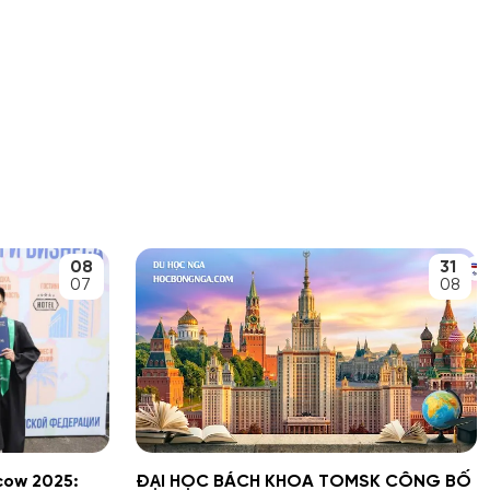
08
31
07
08
scow 2025:
ĐẠI HỌC BÁCH KHOA TOMSK CÔNG BỐ