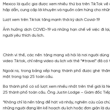
Mexico là quốc gia được xem nhiều thứ ba trên TikTok về du
hấp dẫn, cung cấp lời khuyên và nguồn cảm hứng cho nhữn
Lượt xem trên Tiktok tăng mạnh thời kỳ dịch Covid-19
Ảnh hưởng dịch COVID-19 và những hạn chế về việc đi lại,
người yêu thích du lịch.
Chính vì thế, các nền tảng mạng xã hội là nơi người dùng t
video Tiktok, chỉ riêng video du lịch với thẻ “#travel” đã có t
Ngoài ra, trong bảng xếp hạng thành phố được ghé thăm
mặt trong top 25 toàn cầu.
Ba thành phố có số lượt xem nhiều nhất trên thế giới là 
25 thành phố toàn cầu. Ông Justin Lodge – Giám đốc Tiếp 
“Không chỉ là nền tảng để hát và nhảy, nghiên cứu của chún
những người đang lên kế hoạch du lịch hoặc đơn giản là du l