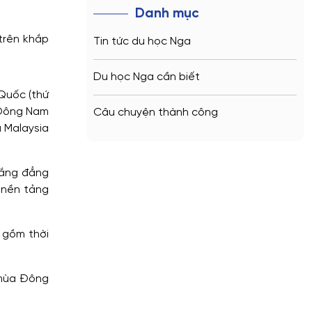
Danh mục
 trên khắp
Tin tức du học Nga
Du học Nga cần biết
 Quốc (thứ
a Đông Nam
Câu chuyện thành công
à Malaysia
rắng đẳng
 nền tảng
o gồm thời
à mùa Đông