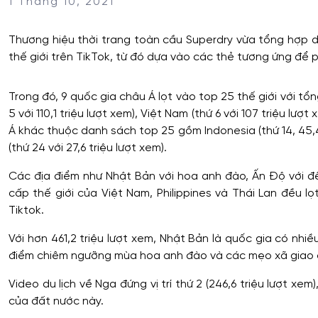
1 Tháng 10, 2021
Thương hiệu thời trang toàn cầu Superdry vừa tổng hợp da
thế giới trên TikTok, từ đó dựa vào các thẻ tương ứng để 
Trong đó, 9 quốc gia châu Á lọt vào top 25 thế giới với tổ
5 với 110,1 triệu lượt xem), Việt Nam (thứ 6 với 107 triệu lư
Á khác thuộc danh sách top 25 gồm Indonesia (thứ 14, 45,4 t
(thứ 24 với 27,6 triệu lượt xem).
Các địa điểm như Nhật Bản với hoa anh đào, Ấn Độ với đ
cấp thế giới của Việt Nam, Philippines và Thái Lan đều 
Tiktok.
Với hơn 461,2 triệu lượt xem, Nhật Bản là quốc gia có nh
điểm chiêm ngưỡng mùa hoa anh đào và các mẹo xã giao 
Video du lịch về Nga đứng vị trí thứ 2 (246,6 triệu lượt x
của đất nước này.