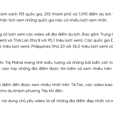
nh sách 193 quốc gia, 292 thành phố và 1.095 điểm du lịch
phân tích xem những quốc gia nào có nhiều lượt xem nhất.
ng số lượt xem các video về địa điểm du lịch. Bao gồm Trung
ợt xem) và Thái Lan (thứ 8 với 95,1 triệu lượt xem). Các quốc gi
riệu lượt xem), Philippines (thứ 20 với 36,5 triệu lượt xem) v
ền Taj Mahal mang tính biểu tượng và những bãi biển cát t
lọt vào top những địa điểm được tìm kiếm và xem nhiều trên
iều điểm đến được xem nhiều nhất trên TikTok, các video ba
cho du khách phương Tây khi đến.
em), nội dung chủ yếu video là về những địa điểm đẹp nhất v