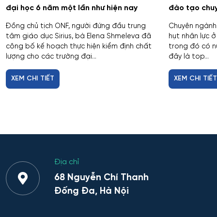
đại học 6 năm một lần như hiện nay
đào tạo chuy
Đồng chủ tịch ONF, người đứng đầu trung
Chuyên ngành 
tâm giáo dục Sirius, bà Elena Shmeleva đã
hụt nhân lực ở
công bố kế hoạch thực hiện kiểm định chất
trong đó có n
lượng cho các trường đại...
đây là top...
XEM CHI TIẾT
XEM CHI TIẾ
Địa chỉ
68 Nguyễn Chí Thanh
Đống Đa, Hà Nội