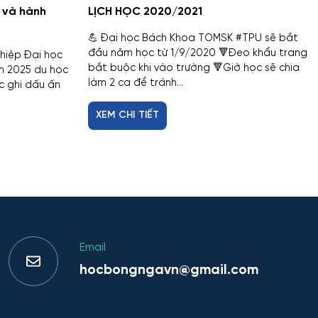
 và hành
LỊCH HỌC 2020/2021
💪 Đại học Bách Khoa TOMSK #TPU sẽ bắt
đầu năm học từ 1/9/2020 🔻Đeo khẩu trang
ghiệp Đại học
bắt buộc khi vào trường 🔻Giờ học sẽ chia
m 2025 du học
làm 2 ca để tránh...
ục ghi dấu ấn
XEM CHI TIẾT
Email
hocbongngavn@gmail.com