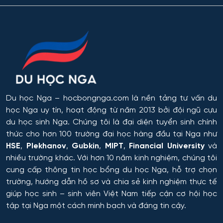
Du học Nga
– hocbongnga.com là nền tảng tư vấn du
học Nga uy tín, hoạt động từ năm 2013 bởi đội ngũ cựu
du học sinh Nga. Chúng tôi là đại diện tuyển sinh chính
thức cho hơn 100 trường đại học hàng đầu tại Nga như
HSE
,
Plekhanov
,
Gubkin
,
MIPT
,
Financial University
và
nhiều trường khác. Với hơn 10 năm kinh nghiệm, chúng tôi
cung cấp thông tin
học bổng du học Nga
, hỗ trợ chọn
trường, hướng dẫn hồ sơ và chia sẻ kinh nghiệm thực tế
giúp học sinh – sinh viên Việt Nam tiếp cận cơ hội học
tập tại Nga một cách minh bạch và đáng tin cậy.