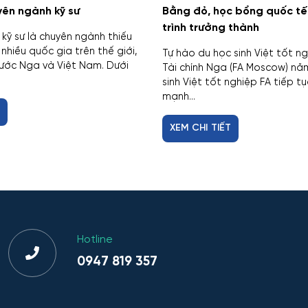
ên ngành kỹ sư
Bằng đỏ, học bổng quốc tế
trình trưởng thành
kỹ sư là chuyên ngành thiếu
 nhiều quốc gia trên thế giới,
Tự hào du học sinh Việt tốt n
ước Nga và Việt Nam. Dưới
Tài chính Nga (FA Moscow) nă
sinh Việt tốt nghiệp FA tiếp t
mạnh...
T
XEM CHI TIẾT
Hotline
0947 819 357