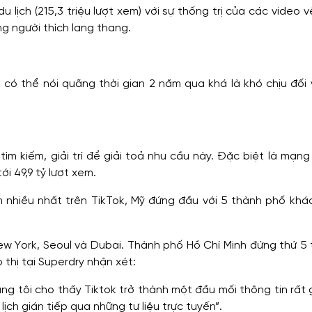
 lịch (215,3 triệu lượt xem) với sự thống trị của các video v
g người thích lang thang.
 có thể nói quãng thời gian 2 năm qua khá là khó chịu đối
ìm kiếm, giải trí để giải toả nhu cầu này. Đặc biệt là mạng
ới 49,9 tỷ lượt xem.
 nhiều nhất trên TikTok, Mỹ đứng đầu với 5 thành phố khá
New York, Seoul và Dubai. Thành phố Hồ Chí Minh đứng thứ 5
thị tại Superdry nhận xét:
g tôi cho thấy Tiktok trở thành một đầu mối thông tin rất g
ịch gián tiếp qua những tư liệu trực tuyến”.