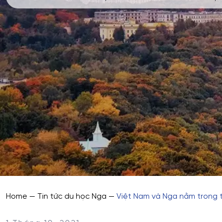
Home
—
Tin tức du học Nga
—
Việt Nam và Nga nằm trong t