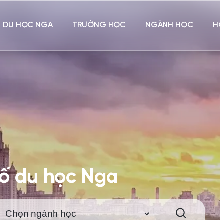
Ề DU HỌC NGA
TRƯỜNG HỌC
NGÀNH HỌC
H
hố du học Nga