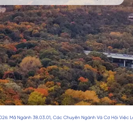
026: Mã Ngành 38.03.01, Các Chuyên Ngành Và Cơ Hội Việc 