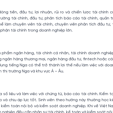
òng tiền, đầu tư, lợi nhuận, rủi ro và chiến lược tài chính
ường tài chính, đầu tư, phân tích báo cáo tài chính, quản trị
hể làm chuyên viên tài chính, chuyên viên phân tích đầu tư, 
phận tài chính trong doanh nghiệp lớn.
 phẩm ngân hàng, tài chính cá nhân, tài chính doanh nghiệ
rong ngân hàng thương mại, ngân hàng đầu tư, fintech hoặc c
 dụng tiếng Nga có thể trở thành lợi thế nếu làm việc với do
 thị trường Nga và khu vực Á – Âu.
 số liệu và làm việc với chứng từ, báo cáo tài chính. Kiểm to
 ro và chịu áp lực tốt. Sinh viên theo hướng này thường học k
h, kiểm toán nội bộ và kiểm soát doanh nghiệp. Khi về Việt 
 nghiệp đều cần nhân sự tài chính, kế toán và kiểm soát nội