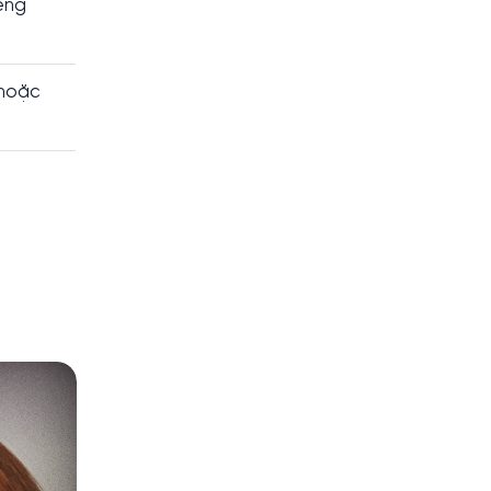
ếng
 hoặc