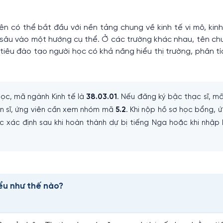
ên có thể bắt đầu với nền tảng chung về kinh tế vi mô, kinh
đi sâu vào một hướng cụ thể. Ở các trường khác nhau, tên ch
êu đào tạo người học có khả năng hiểu thị trường, phân tíc
ọc, mã ngành Kinh tế là
38.03.01
. Nếu đăng ký bậc thạc sĩ, m
iến sĩ, ứng viên cần xem nhóm mã
5.2
. Khi nộp hồ sơ học bổng, ứ
 xác định sau khi hoàn thành dự bị tiếng Nga hoặc khi nhập 
ểu như thế nào?