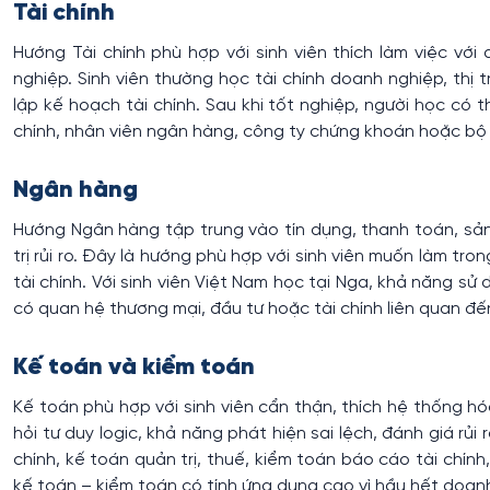
Tài chính
Hướng Tài chính phù hợp với sinh viên thích làm việc với d
nghiệp. Sinh viên thường học tài chính doanh nghiệp, thị tr
lập kế hoạch tài chính. Sau khi tốt nghiệp, người học có t
chính, nhân viên ngân hàng, công ty chứng khoán hoặc bộ 
Ngân hàng
Hướng Ngân hàng tập trung vào tín dụng, thanh toán, sản
trị rủi ro. Đây là hướng phù hợp với sinh viên muốn làm t
tài chính. Với sinh viên Việt Nam học tại Nga, khả năng sử
có quan hệ thương mại, đầu tư hoặc tài chính liên quan đến
Kế toán và kiểm toán
Kế toán phù hợp với sinh viên cẩn thận, thích hệ thống hóa
hỏi tư duy logic, khả năng phát hiện sai lệch, đánh giá rủi
chính, kế toán quản trị, thuế, kiểm toán báo cáo tài chín
kế toán – kiểm toán có tính ứng dụng cao vì hầu hết doanh