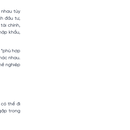
c nhau tùy
ch đầu tư,
tài chính,
nhập khẩu,
c “phù hợp
khác nhau.
hề nghiệp
có thể đi
gặp trong