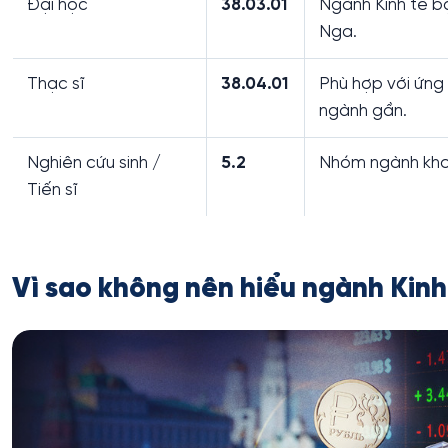
Đại học
38.03.01
Ngành Kinh tế b
Nga.
Thạc sĩ
38.04.01
Phù hợp với ứng 
ngành gần.
Nghiên cứu sinh /
5.2
Nhóm ngành khoa
Tiến sĩ
Vì sao không nên hiểu ngành Kin