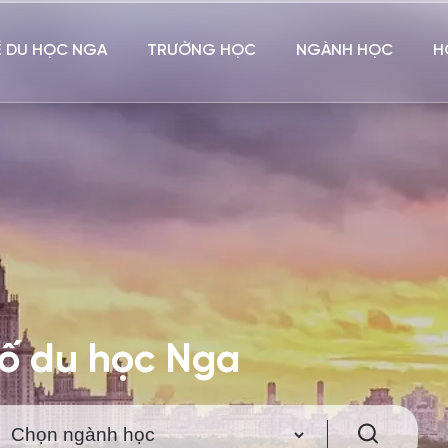
Ề DU HỌC NGA
TRƯỜNG HỌC
NGÀNH HỌC
H
hố du học Nga