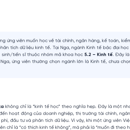
ng ứng viên muốn học về tài chính, ngân hàng, kế toán, kiể
phân tích dữ liệu kinh tế. Tại Nga, ngành Kinh tế bậc đại họ
u sinh/tiến sĩ thuộc nhóm mã khoa học
5.2 – Kinh tế
. Đây l
ủ Nga, ứng viên thường chọn ngành lớn là Kinh tế, chưa ch
ка
không chỉ là “kinh tế học” theo nghĩa hẹp. Đây là một n
ến hoạt động của doanh nghiệp, thị trường tài chính, ngân
 phí, đầu tư và phân tích dữ liệu. Vì vậy, khi một ứng viên Vi
n chỉ là “có thích kinh tế không”, mà phải là “muốn đi theo