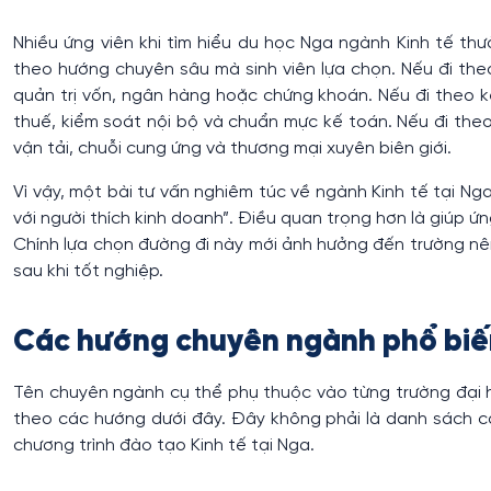
Nhiều ứng viên khi tìm hiểu du học Nga ngành Kinh tế thườ
theo hướng chuyên sâu mà sinh viên lựa chọn. Nếu đi theo
quản trị vốn, ngân hàng hoặc chứng khoán. Nếu đi theo kế 
thuế, kiểm soát nội bộ và chuẩn mực kế toán. Nếu đi theo 
vận tải, chuỗi cung ứng và thương mại xuyên biên giới.
Vì vậy, một bài tư vấn nghiêm túc về ngành Kinh tế tại Ng
với người thích kinh doanh”. Điều quan trọng hơn là giúp ứ
Chính lựa chọn đường đi này mới ảnh hưởng đến trường nê
sau khi tốt nghiệp.
Các hướng chuyên ngành phổ biế
Tên chuyên ngành cụ thể phụ thuộc vào từng trường đại h
theo các hướng dưới đây. Đây không phải là danh sách c
chương trình đào tạo Kinh tế tại Nga.