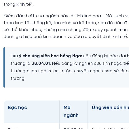
trong kinh tế”.
Điểm đặc biệt của ngành này là tính linh hoạt. Một sinh vi
toán kinh tế, thống kê, tài chính và kế toán, sau đó dần 
có thể khác nhau, nhưng nhìn chung đều xoay quanh mục ti
đánh giá hiệu quả kinh doanh và đưa ra quyết định kinh tế.
Lưu ý cho ứng viên học bổng Nga:
nếu đăng ký bậc đại h
thường là
38.04.01
. Nếu đăng ký nghiên cứu sinh hoặc t
thường chọn ngành lớn trước; chuyên ngành hẹp sẽ được
trường.
Bậc học
Mã
Ứng viên cần hi
ngành