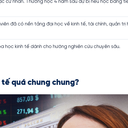
ậc cử nhân. Thường học 4 năm sau dự bị nếu học bằng ti
viên đã có nền tảng đại học về kinh tế, tài chính, quản trị
 học kinh tế dành cho hướng nghiên cứu chuyên sâu.
h tế quá chung chung?