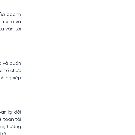
 của doanh
 rủi ro và
tư vấn tài
p và quản
ác tổ chức
anh nghiệp
án lại đòi
ế toán tài
Nam, hướng
 bộ.