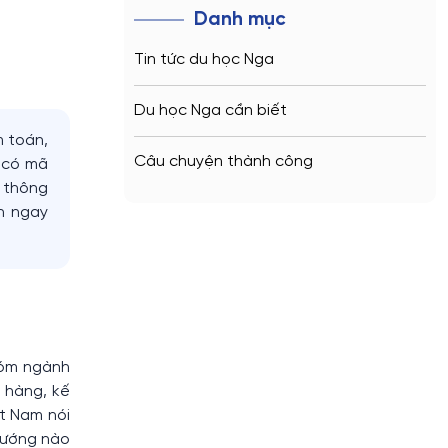
Danh mục
Tin tức du học Nga
Du học Nga cần biết
m toán,
Câu chuyện thành công
c có mã
à thông
ọn ngay
hóm ngành
 hàng, kế
ệt Nam nói
 hướng nào