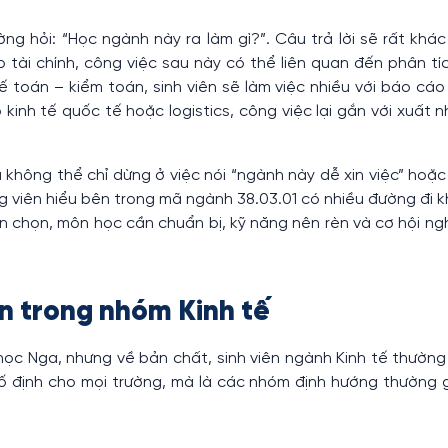
ng hỏi: “Học ngành này ra làm gì?”. Câu trả lời sẽ rất khá
 tài chính, công việc sau này có thể liên quan đến phân tí
toán – kiểm toán, sinh viên sẽ làm việc nhiều với báo cáo 
kinh tế quốc tế hoặc logistics, công việc lại gắn với xuất 
a không thể chỉ dừng ở việc nói “ngành này dễ xin việc” hoặ
ng viên hiểu bên trong mã ngành 38.03.01 có nhiều đường đi 
n chọn, môn học cần chuẩn bị, kỹ năng nên rèn và cơ hội ng
n trong nhóm Kinh tế
ọc Nga, nhưng về bản chất, sinh viên ngành Kinh tế thường 
ố định cho mọi trường, mà là các nhóm định hướng thường 