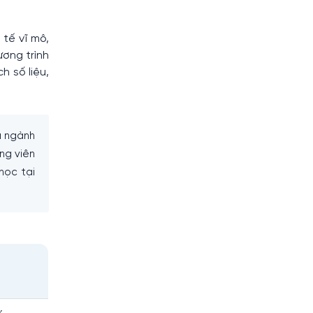
 tế vĩ mô,
ương trình
h số liệu,
ã ngành
ng viên
học tại