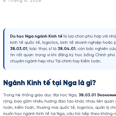
4 Tháng 6, 2026
Du học Nga ngành Kinh tế
là lựa chọn phù hợp với nhữ
kinh tế quốc tế, logistics, kinh tế doanh nghiệp hoặc 
38.03.01
, bậc thạc sĩ là
38.04.01
, còn bậc nghiên cứ
tin rất quan trọng vì khi đăng ký học bổng Chính ph
chuyên ngành hẹp như Tài chính hay Kiểm toán.
Ngành Kinh tế tại Nga là gì?
Trong hệ thống giáo dục đại học Nga,
38.03.01 Экономи
rộng, bao gồm nhiều hướng đào tạo khác nhau liên quan đ
toán, kiểm toán, thương mại quốc tế, logistics, quản lý chi
muốn học ngành Kinh tế tại Nga, câu hỏi tiếp theo không nê