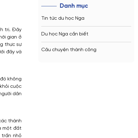
Danh mục
Tin tức du học Nga
h trị. Đây
Du học Nga cần biết
ời gian ở
ng thực sự
Câu chuyện thành công
ới đây và
i đó không
 khỏi cuộc
 người dân
 các thành
a một đất
 trấn nhỏ