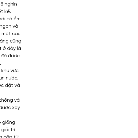
18 nghìn
t kế.
nơi có ẩm
 ngon và
ể một câu
hàng cũng
 ở đây là
g đã được
.
 khu vực
un nước,
ợc đặt và
 thống và
 được xây
ó giống
iải trí
g cấp từ