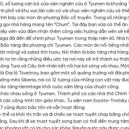
, số lượng cán bộ của viện nghiên cứu ở Tyumen là khoảng 
h phố và khu vực lân cận có vài chục viện nghiên cứu và thiế
rình bày các món ăn phương Bắc cổ truyền. Trong số những 
g gọi nhà hàng mang tên “Chum”. Tại đây bạn vừa có thể ăn
 tiếp viên vừa đảm nhận thêm công việc hướng dẫn viên sẽ k
taiga đã đến để chinh phục Tyumen trong thập niên 60. Nhà 
i Bảo tàng địa phương chí Tyumen. Các món ăn nổi tiếng nhất
lát mỏng) và salad thịt hươu. Nói thêm là bảo tàng nhà hàn
ời ta tin rằng những điều ước tại nơi này sẽ trở thành sự thật
sông Tura và Cầu tình nhân kết nối hai bờ sông với nhau. Một
là Đại lộ Tsvetnoy, bao gồm một số quảng trường với đài ph
ường mèo Siberia, nơi có 12 tượng của những con vật này đư
bảo tàng Hermitage khỏi cuộc xâm lăng của chuột cống.
 khác nhau sống ở Tyumen. Thành phố có các nhà thờ Chính
à các công trình tôn giáo khác. Tu viện nam Svyato-Troitsky
17 cũng được bảo tồn và vẫn hoạt động.
ể ra khỏi thị trấn và đi chiếc xe trượt tuyết chạy bằng ch
ng. Sau khi đi xe trượt tuyết xong bạn có thể đến trung tâm g
nước khoáng rất có lợi cho sức khỏe. Nguồn nước này được cun