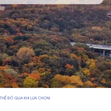
HỂ BỎ QUA KHI LỰA CHỌN!