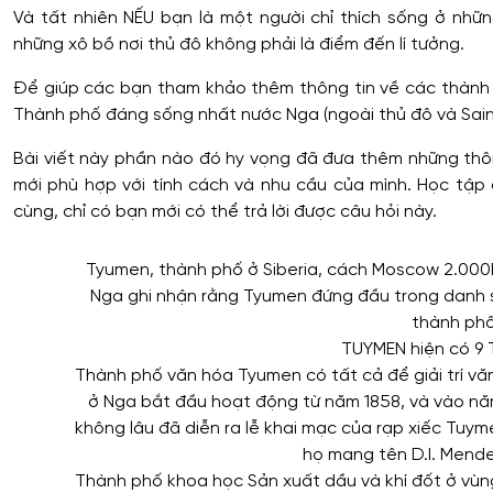
Và tất nhiên NẾU bạn là một người chỉ thích sống ở những
những xô bồ nơi thủ đô không phải là điểm đến lí tưởng.
Để giúp các bạn tham khảo thêm thông tin về các thành ph
Thành phố đáng sống nhất nước Nga (ngoài thủ đô và Sain
Bài viết này phần nào đó hy vọng đã đưa thêm những thô
mới phù hợp với tính cách và nhu cầu của mình. Học tập
cùng, chỉ có bạn mới có thể trả lời được câu hỏi này.
Tyumen, thành phố ở Siberia, cách Moscow 2.000
Nga ghi nhận rằng Tyumen đứng đầu trong danh s
thành phố 
TUYMEN hiện có 9 T
Thành phố văn hóa Tyumen có tất cả để giải trí văn
ở Nga bắt đầu hoạt động từ năm 1858, và vào nă
không lâu đã diễn ra lễ khai mạc của rạp xiếc Tuym
họ mang tên D.I. Mende
Thành phố khoa học Sản xuất dầu và khí đốt ở vùn