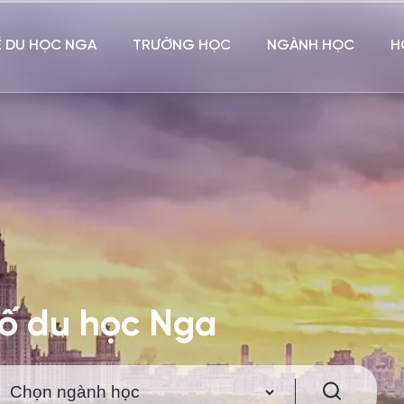
Ề DU HỌC NGA
TRƯỜNG HỌC
NGÀNH HỌC
H
hố du học Nga