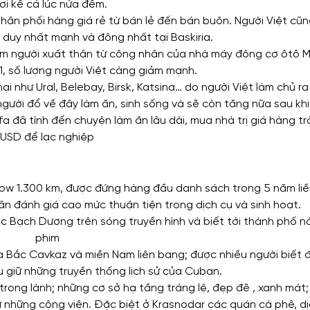
ơi kể cả lúc nửa đêm.
ân phối hàng giá rẻ từ bán lẻ đến bán buôn. Người Việt cũn
duy nhất mạnh và đông nhất tại Baskiria.
trăm người xuất thân từ công nhân của nhà máy động cơ ôtô M
1, số lượng người Việt càng giảm mạnh.
 như Ural, Belebay, Birsk, Katsina… do người Việt làm chủ ra 
người đổ về đây làm ăn, sinh sống và sẽ còn tăng nữa sau kh
a đã tính đến chuyện làm ăn lâu dài, mua nhà trị giá hàng t
USD để lạc nghiệp
ow 1.300 km, được đứng hàng đầu danh sách trong 5 năm liề
n đánh giá cao mức thuận tiện trong dịch cụ và sinh hoạt.
c Bạch Dương trên sóng truyền hình và biết tới thành phố n
phim
ía Bắc Cavkaz và miền Nam liên bang; được nhiều người biết 
u giữ những truyền thống lịch sử của Cuban.
trong lành; những cơ sở hạ tầng tráng lệ, đẹp đẽ , xanh mát
những công viên. Đặc biệt ở Krasnodar các quán cà phê, dị