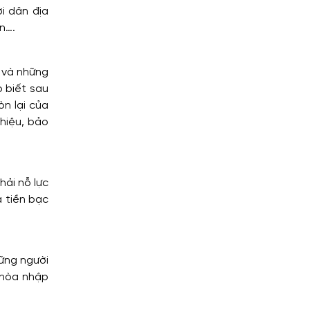
i dân địa
n….
 và những
o biết sau
n lại của
hiệu, bảo
hải nỗ lực
à tiền bạc
hững người
ễ hòa nhập