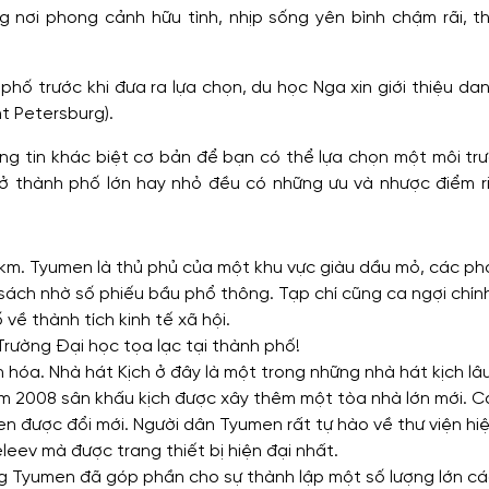
 nơi phong cảnh hữu tình, nhịp sống yên bình chậm rãi, th
ố trước khi đưa ra lựa chọn, du học Nga xin giới thiệu da
t Petersburg).
ng tin khác biệt cơ bản để bạn có thể lựa chọn một môi tr
 ở thành phố lớn hay nhỏ đều có những ưu và nhược điểm ri
km. Tyumen là thủ phủ của một khu vực giàu dầu mỏ, các ph
ách nhờ số phiếu bầu phổ thông. Tạp chí cũng ca ngợi chín
về thành tích kinh tế xã hội.
rường Đại học tọa lạc tại thành phố!
 hóa. Nhà hát Kịch ở đây là một trong những nhà hát kịch lâ
m 2008 sân khấu kịch được xây thêm một tòa nhà lớn mới. 
en được đổi mới. Người dân Tyumen rất tự hào về thư viện hi
leev mà được trang thiết bị hiện đại nhất.
g Tyumen đã góp phần cho sự thành lập một số lượng lớn cá