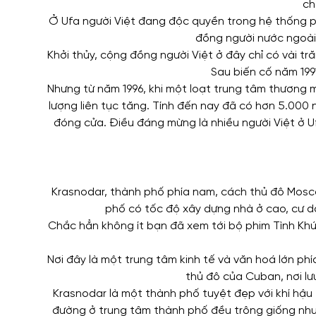
ch
Ở Ufa người Việt đang độc quyền trong hệ thống ph
đồng người nước ngoài 
Khởi thủy, cộng đồng người Việt ở đây chỉ có vài 
Sau biến cố năm 199
Nhưng từ năm 1996, khi một loạt trung tâm thương mại
lượng liên tục tăng. Tính đến nay đã có hơn 5.000 
đóng cửa. Điều đáng mừng là nhiều người Việt ở Uf
Krasnodar, thành phố phía nam, cách thủ đô Mosc
phố có tốc độ xây dựng nhà ở cao, cư dâ
Chắc hẳn không ít bạn đã xem tới bộ phim Tình Khú
Nơi đây là một trung tâm kinh tế và văn hoá lớn ph
thủ đô của Cuban, nơi lư
Krasnodar là một thành phố tuyệt đẹp với khí hậu 
đường ở trung tâm thành phố đều trông giống như 