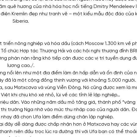
hăm quê hương của nhà hóa học nổi tiếng Dmitry Mendeleev 
điện Kremlin đẹp như tranh vẽ – một kiểu mẫu độc đáo của k
Siberia.
t triển nông nghiệp và hóa dầu (cách Moscow 1.300 km về p
a Tổ chức Hợp tác Thượng Hải và các hội nghị thượng đỉnh B
ng phàn nàn rằng khó tiếp cận được các vị trí tuyển dụng đ
lương cao./.
g nổi lên như một địa điểm làm ăn hấp dẫn và ổn định của n
đây đã là một cộng đồng thịnh vượng với khoảng 5.000 người.
ga, sau Matxcơva và vùng Viễn Đông. Nó cũng được xem là m
ệt khi chịu khó xé nhỏ, lùi về các tỉnh lẻ lập nghiệp…
 triệu dân. Vào những năm dầu mỏ tăng giá, thành phố “vàng
 thị trường Nga nhờ vào mức thu nhập cao của người dân. Đ
h nhạy đã chọn Ufa làm điểm dừng chân lập nghiệp.
t tại đây dễ dàng được chấp nhận hơn ở Matxcơva hay các vù
anh niên đầu trọc lúc ra đường thì với Ufa bạn có thể thoả