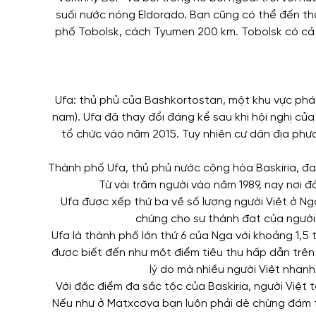
suối nước nóng Eldorado. Bạn cũng có thể đến t
phố Tobolsk, cách Tyumen 200 km. Tobolsk có cả 
Ufa: thủ phủ của Bashkortostan, một khu vực phá
nam). Ufa đã thay đổi đáng kể sau khi hội nghị củ
tổ chức vào năm 2015. Tuy nhiên cư dân địa phươ
Thành phố Ufa, thủ phủ nước cộng hòa Baskiria, đan
Từ vài trăm người vào năm 1989, nay nơi 
Ufa được xếp thứ ba về số lượng người Việt ở N
chứng cho sự thành đạt của người Vi
Ufa là thành phố lớn thứ 6 của Nga với khoảng 1,5
được biết đến như một điểm tiêu thụ hấp dẫn trên
lý do mà nhiều người Việt nhan
Với đặc điểm đa sắc tộc của Baskiria, người Việ
Nếu như ở Matxcơva bạn luôn phải dè chừng đám th