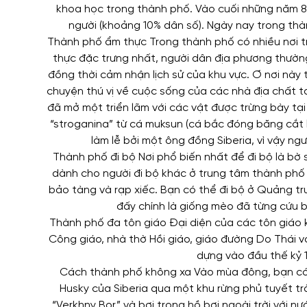
khoa học trong thành phố. Vào cuối những năm 80
người (khoảng 10% dân số). Ngày nay trong thàn
Thành phố ẩm thực Trong thành phố có nhiều nơi t
thực đặc trưng nhất, người dân địa phương thườn
đồng thời cảm nhận lịch sử của khu vực. Ơ nơi này
chuyện thú vị về cuộc sống của các nhà địa chất 
đã mở một triển lãm với các vật được trừng bày tạ
“stroganina” từ cá muksun (cá bắc đóng băng cắt 
làm lễ bởi một ông đồng Siberia, vì vậy ngư
Thành phố đi bộ Nơi phổ biến nhất để đi bộ là bờ 
dành cho người đi bộ khác ở trung tâm thành phố 
bảo tàng và rạp xiếc. Bạn có thể đi bộ ở Quảng tr
đấy chính là giống mèo đã từng cứu 
Thành phố đa tôn giáo Đại diện của các tôn giáo
Công giáo, nhà thờ Hồi giáo, giáo đường Do Thái v
dựng vào đầu thế kỷ 
Cách thành phố không xa Vào mùa đông, bạn có th
Husky của Siberia qua một khu rừng phủ tuyết trắ
“Verkhny Bor” và bơi trong hồ bơi ngoài trời với 