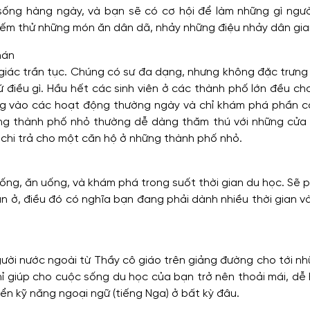
ng hàng ngày, và bạn sẽ có cơ hội để làm những gì ngườ
ếm thử những món ăn dân dã, nhảy những điệu nhảy dân gia
hán
 giác trần tục. Chúng có sư đa dạng, nhưng không đặc trưng
 điều gì. Hầu hết các sinh viên ở các thành phố lớn đều ch
ung vào các hoạt động thường ngày và chỉ khám phá phần cò
ững thành phố nhỏ thường dễ dàng thăm thú với những cửa 
chi trả cho một căn hộ ở những thành phố nhỏ.
ng, ăn uống, và khám phá trong suốt thời gian du học. Sẽ p
ăn ở, điều đó có nghĩa bạn đang phải dành nhiều thời gian v
gười nước ngoài từ Thầy cô giáo trên giảng đường cho tới n
hỉ giúp cho cuộc sống du học của bạn trở nên thoải mái, d
iển kỹ năng ngoại ngữ (tiếng Nga) ở bất kỳ đâu.