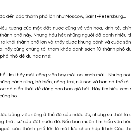
ước đến các thành phố lớn như Moscow, Saint-Petersburg…
iểu tượng của một đất nước cũng về văn hóa, kinh tế, chín
 thành phố này. Nhưng hầu hết những người đã dành nhiều th
 ra khỏi thành phố lớn và thấy được khung cảnh và cuộc số
a, hãy cùng chúng tôi tham khảo danh sách 10 thành phố dư
 phố nhỏ để du học nhé:
thể tìm thấy một công viên hay một nơi xanh mát . Nhưng nơ
ng cánh rừng, bờ biển, nông trại, núi non và bạn có thể rời
ọc bờ biển thật dễ dàng hơn bao giờ hết. Hãy tìm hiểu xem
 cùng họ
ước bằng việc sống ở thủ đô của nước đó, nhưng sự thật là
ống thật sự của đất nước đó. Nếu bạn muốn tìm hiểu văn hó
oài các thành phố lớn là một lựa chọn hợp lí hơn.Các thị