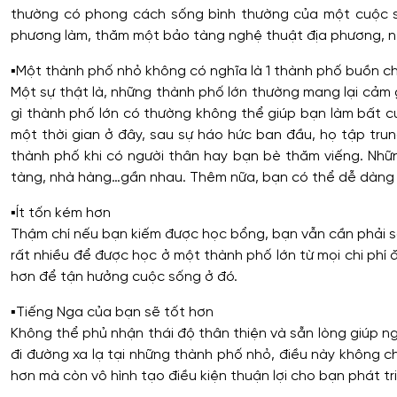
thường có phong cách sống bình thường của một cuộc số
phương làm, thăm một bảo tàng nghệ thuật địa phương, n
▪️
Một thành phố nhỏ không có nghĩa là 1 thành phố buồn c
Một sự thật là, những thành phố lớn thường mang lại cảm
gì thành phố lớn có thường không thể giúp bạn làm bất cứ
một thời gian ở đây, sau sự háo hức ban đầu, họ tập tr
thành phố khi có người thân hay bạn bè thăm viếng. Nh
tàng, nhà hàng…gần nhau. Thêm nữa, bạn có thể dễ dàng 
▪️
Ít tốn kém hơn
Thậm chí nếu bạn kiếm được học bổng, bạn vẫn cần phải số
rất nhiều để được học ở một thành phố lớn từ mọi chi phí 
hơn để tận hưởng cuộc sống ở đó.
▪️
Tiếng Nga của bạn sẽ tốt hơn
Không thể phủ nhận thái độ thân thiện và sẵn lòng giúp n
đi đường xa lạ tại những thành phố nhỏ, điều này không c
hơn mà còn vô hình tạo điều kiện thuận lợi cho bạn phát tr