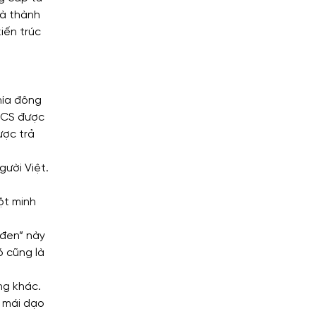
là thành
iến trúc
hía đông
RICS được
ược trả
gười Việt.
ột minh
 đen” này
ó cũng là
ng khác.
i mái dạo