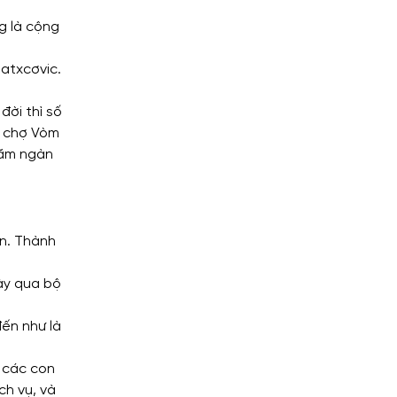
g là cộng
atxcơvic.
đời thì số
i chợ Vòm
răm ngàn
n. Thành
ày qua bộ
đến như là
; các con
ch vụ, và