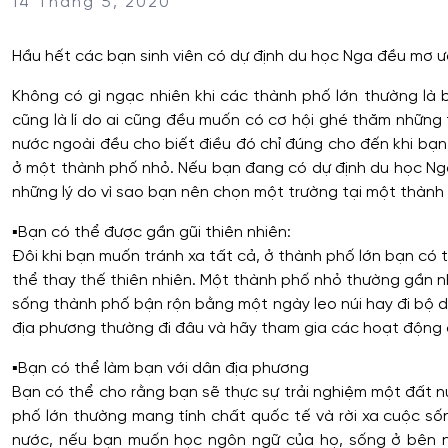
14 Tháng 5, 2020
Hầu hết các bạn sinh viên có dự định du học Nga đều mơ 
Không có gì ngạc nhiên khi các thành phố lớn thường là b
cũng là lí do ai cũng đều muốn có cơ hội ghé thăm những
nước ngoài đều cho biết điều đó chỉ đúng cho đến khi bạn
ở một thành phố nhỏ. Nếu bạn đang có dự định du học Ng
những lý do vì sao bạn nên chọn một trường tại một thành
▪️
Bạn có thể được gần gũi thiên nhiên:
Đôi khi bạn muốn tránh xa tất cả, ở thành phố lớn bạn có 
thể thay thế thiên nhiên. Một thành phố nhỏ thường gần nhữ
sống thành phố bận rộn bằng một ngày leo núi hay đi bộ d
địa phương thường đi đâu và hãy tham gia các hoạt động
▪️
Bạn có thể làm bạn với dân địa phương
Bạn có thể cho rằng bạn sẽ thực sự trải nghiệm một đất n
phố lớn thường mang tính chất quốc tế và rời xa cuộc s
nước, nếu bạn muốn học ngôn ngữ của họ, sống ở bên ng