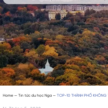
Home
—
Tin tức du học Nga
—
TOP-10 THÀNH PHỐ KHÔNG T