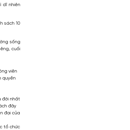
ì dĩ nhiên
nh sách 10
ường sống
êng, cuối
óng viên
h quyền
u đời nhất
Cách đây
ện đại của
c tổ chức