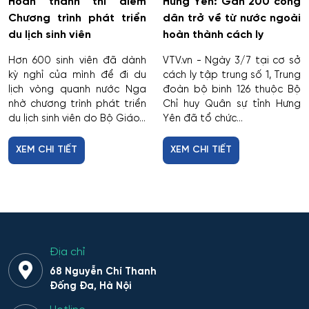
Hoàn thành thí điểm
Hưng Yên: Gần 200 công
Chương trình phát triển
dân trở về từ nước ngoài
du lịch sinh viên
hoàn thành cách ly
Hơn 600 sinh viên đã dành
VTV.vn - Ngày 3/7 tại cơ sở
kỳ nghỉ của mình để đi du
cách ly tập trung số 1, Trung
lịch vòng quanh nước Nga
đoàn bộ binh 126 thuộc Bộ
nhờ chương trình phát triển
Chỉ huy Quân sự tỉnh Hưng
du lịch sinh viên do Bộ Giáo...
Yên đã tổ chức...
XEM CHI TIẾT
XEM CHI TIẾT
Địa chỉ
68 Nguyễn Chí Thanh
Đống Đa, Hà Nội