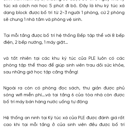
túc xá cách nơi học 5 phút đi bộ. Đây là khu ký túc xá
dạng block được bố trí từ 2-3 người 1 phòng, cứ 2 phòng
sẽ chung 1 nhà tắm và phòng vệ sinh.
Tại mỗi tầng được bố trí hệ thống Bếp tập thể với 8 bếp
điện, 2 bếp nướng, 1 máy giặt…
và tất nhiên tại các khu ký túc của PLE luôn có các
phòng tập thể thao để giúp sinh viên trau dồi sức khỏe,
sau những giờ học tập căng thẳng!
Ngoài ra còn có phòng đọc sách, thư giản được phủ
sóng wifi miễn phí….và tại tầng 6 của tòa nhà còn được
bố trí máy bán hàng nước uống tự động
Hệ thống an ninh tại Ký túc xá của PLE được đánh giá rất
cao khi tại mỗi tầng ở của sinh viên đều được bố trí