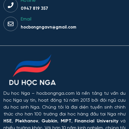
Hotline
0947 819 357
Email
hocbongngavn@gmail.com
Du học Nga
– hocbongnga.com là nền tảng tư vấn du
học Nga uy tín, hoạt động từ năm 2013 bởi đội ngũ cựu
du học sinh Nga. Chúng tôi là đại diện tuyển sinh chính
thức cho hơn 100 trường đại học hàng đầu tại Nga như
HSE
,
Plekhanov
,
Gubkin
,
MIPT
,
Financial University
và
nhiều trường khác. Với hơn 10 năm kinh nghiệm, chúng tôi