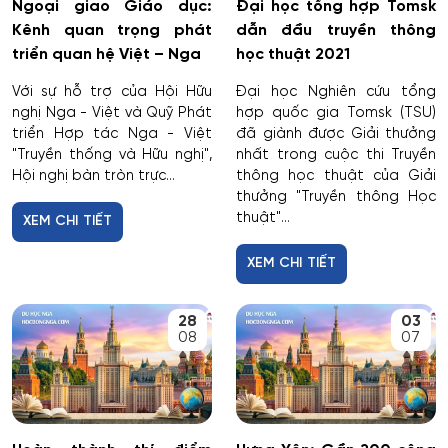
Ngoại giao Giáo dục:
Đại học tổng hợp Tomsk
Kênh quan trọng phát
dẫn đầu truyền thông
triển quan hệ Việt – Nga
học thuật 2021
Với sự hỗ trợ của Hội Hữu
Đại học Nghiên cứu tổng
nghị Nga - Việt và Quỹ Phát
hợp quốc gia Tomsk (TSU)
triển Hợp tác Nga - Việt
đã giành được Giải thưởng
"Truyền thống và Hữu nghị",
nhất trong cuộc thi Truyền
Hội nghị bàn tròn trực...
thông học thuật của Giải
thưởng "Truyền thông Học
thuật"...
XEM CHI TIẾT
XEM CHI TIẾT
28
03
08
07