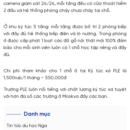
camera giám sát 24/24, mỗi tầng đều có cửa thoát hiểm
2 đầu và hệ thống phòng cháy chưa cháy tại chỗ.
Ở khu ký túc 5 tầng: mỗi tầng được bố trí 2 phòng bếp
với đầy đủ hệ thống bếp điện và lò nướng. Trong phòng
ở được cấp phát 1 loạt các đồ gỗ nội thật mới 100% đảm
bảo cho mỗi sinh viên luôn có 1 chỗ học tập riêng và đầy
đủ.
Chi phí tham khảo cho 1 chỗ ở tại Ký túc xá PLE là
1.500rub/1 tháng ~ 550.000đ
Trường PLE luôn nổi tiếng với chất lượng ký túc xá tuyệt
vời hơn đa số các trường ở Moskva đấy các bạn.
Danh mục
Tin tức du học Nga