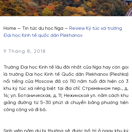
Home
—
Tin tức du học Nga
—
Review Ký túc xá trường
Đại học Kinh tế quốc dân Plekhanov
9 Tháng 8, 2018
Trường Đại học Kinh tế lâu đời nhất của Nga hay còn gọi
là trường Đại học Kinh tế Quốc dân Plekhanov (Pleshka)
nổi tiếng của Moscow đã có 110 năm tuổi đời hiện có 3
khu ký túc xá riêng biệt tại địa chỉ: Стремянном пер., д.
14; ул. Ботаническая, д. 11; Нежинской ул. nằm cách khu
giảng đường từ 5-30 phút di chuyển bằng phương tiện
công cộng và đi bộ.
Sinh viên năm dự bị thường sẽ được bố trí ở ngay khu ký