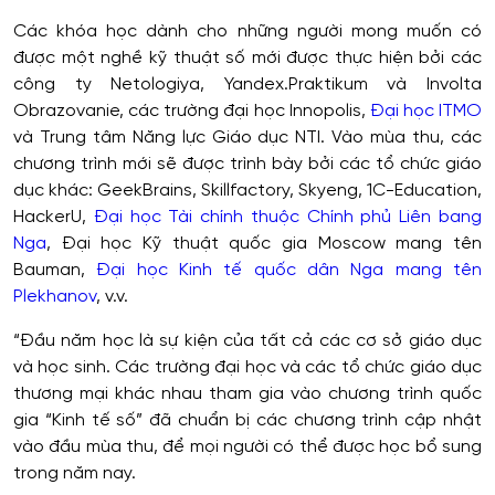
Các khóa học dành cho những người mong muốn có
được một nghề kỹ thuật số mới được thực hiện bởi các
công ty Netologiya, Yandex.Praktikum và Involta
Obrazovanie, các trường đại học Innopolis,
Đại học ITMO
và Trung tâm Năng lực Giáo dục NTI. Vào mùa thu, các
chương trình mới sẽ được trình bày bởi các tổ chức giáo
dục khác: GeekBrains, Skillfactory, Skyeng, 1C-Education,
HackerU,
Đại học Tài chính thuộc Chính phủ Liên bang
Nga
, Đại học Kỹ thuật quốc gia Moscow mang tên
Bauman,
Đại học Kinh tế quốc dân Nga mang tên
Plekhanov
, v.v.
“Đầu năm học là sự kiện của tất cả các cơ sở giáo dục
và học sinh. Các trường đại học và các tổ chức giáo dục
thương mại khác nhau tham gia vào chương trình quốc
gia “Kinh tế số” đã chuẩn bị các chương trình cập nhật
vào đầu mùa thu, để mọi người có thể được học bổ sung
trong năm nay.