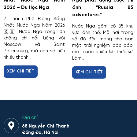
Nhất Nước Nga Năm
Nga phát động cuộc thi
2026 – Du Học Nga
ảnh “Russia 85
adventures”
7 Thành Phố Đáng Sống
Nhất Nước Nga Năm 2026
Nước Nga gồm có 85 khu
🇷🇺 Nước Nga rộng lớn
vực lãnh thổ. Mỗi nơi trong
không chỉ nổi tiếng với
số đó đều mang cho bạn
Moscow và Saint
một trải nghiệm độc đáo,
Petersburg, mà còn sở hữu
một cuộc phiêu lưu thực sự.
nhiều thành...
Làm...
XEM CHI TIẾT
XEM CHI TIẾT
Địa chỉ
68 Nguyễn Chí Thanh
Đống Đa, Hà Nội