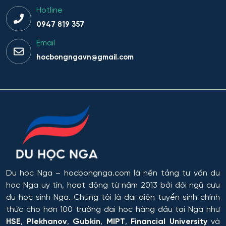
Hotline
0947 819 357
Email
hocbongngavn@gmail.com
Du học Nga
– hocbongnga.com là nền tảng tư vấn du
học Nga uy tín, hoạt động từ năm 2013 bởi đội ngũ cựu
du học sinh Nga. Chúng tôi là đại diện tuyển sinh chính
thức cho hơn 100 trường đại học hàng đầu tại Nga như
HSE
,
Plekhanov
,
Gubkin
,
MIPT
,
Financial University
và