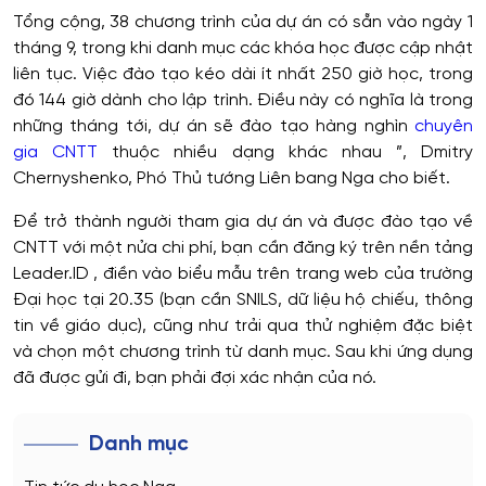
Tổng cộng, 38 chương trình của dự án có sẵn vào ngày 1
tháng 9, trong khi danh mục các khóa học được cập nhật
liên tục. Việc đào tạo kéo dài ít nhất 250 giờ học, trong
đó 144 giờ dành cho lập trình. Điều này có nghĩa là trong
những tháng tới, dự án sẽ đào tạo hàng nghìn
chuyên
gia CNTT
thuộc nhiều dạng khác nhau ”, Dmitry
Chernyshenko, Phó Thủ tướng Liên bang Nga cho biết.
Để trở thành người tham gia dự án và được đào tạo về
CNTT với một nửa chi phí, bạn cần đăng ký trên nền tảng
Leader.ID , điền vào biểu mẫu trên trang web của trường
Đại học tại 20.35 (bạn cần SNILS, dữ liệu hộ chiếu, thông
tin về giáo dục), cũng như trải qua thử nghiệm đặc biệt
và chọn một chương trình từ danh mục. Sau khi ứng dụng
đã được gửi đi, bạn phải đợi xác nhận của nó.
Danh mục