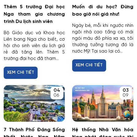
Thêm 5 trường Đại học
Muốn đi du học? Đừng
Nga tham gia chương
bao giờ nói giá như!
trình Du lịch sinh viên
Ngày bé, mỗi khi ngước nhìn
ngôi nhà cao tầng có mái
Bộ Giáo dục và Khoa học
ngói màu đỏ phía xa xa, tôi
Liên bang Nga cho biết, cơ
thường tưởng tượng đó là
hội cho sinh viên du lịch giá
nước Mỹ! Tại sao lại có...
rẻ đã tăng lên. Thêm 5
trường đại học đã tham...
XEM CHI TIẾT
XEM CHI TIẾT
04
03
06
09
7 Thành Phố Đáng Sống
Hệ thống Nhà Văn hóa