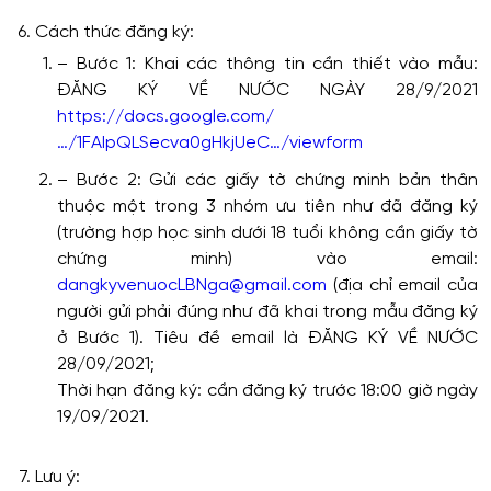
Cách thức đăng ký:
– Bước 1: Khai các thông tin cần thiết vào mẫu:
ĐĂNG KÝ VỀ NƯỚC NGÀY 28/9/2021
https://docs.google.com/
…/1FAIpQLSecva0gHkjUeC…/viewform
– Bước 2: Gửi các giấy tờ chứng minh bản thân
thuộc một trong 3 nhóm ưu tiên như đã đăng ký
(trường hợp học sinh dưới 18 tuổi không cần giấy tờ
chứng minh) vào email:
dangkyvenuocLBNga@gmail.com
(địa chỉ email của
người gửi phải đúng như đã khai trong mẫu đăng ký
ở Bước 1). Tiêu đề email là ĐĂNG KÝ VỀ NƯỚC
28/09/2021;
Thời hạn đăng ký: cần đăng ký trước 18:00 giờ ngày
19/09/2021.
Lưu ý: