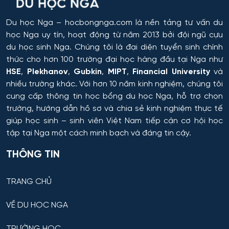
Du học Nga
– hocbongnga.com là nền tảng tư vấn du
học Nga uy tín, hoạt động từ năm 2013 bởi đội ngũ cựu
du học sinh Nga. Chúng tôi là đại diện tuyển sinh chính
thức cho hơn 100 trường đại học hàng đầu tại Nga như
HSE
,
Plekhanov
,
Gubkin
,
MIPT
,
Financial University
và
nhiều trường khác. Với hơn 10 năm kinh nghiệm, chúng tôi
cung cấp thông tin
học bổng du học Nga
, hỗ trợ chọn
trường, hướng dẫn hồ sơ và chia sẻ kinh nghiệm thực tế
giúp học sinh – sinh viên Việt Nam tiếp cận cơ hội học
tập tại Nga một cách minh bạch và đáng tin cậy.
THÔNG TIN
TRANG CHỦ
VỀ DU HỌC NGA
TRƯỜNG HỌC