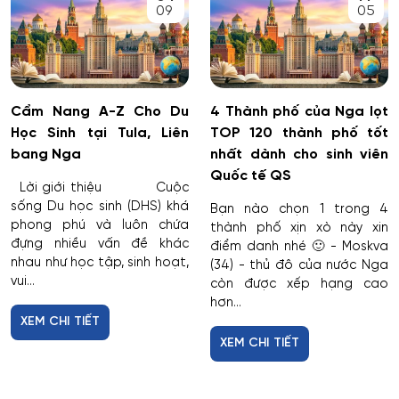
09
05
Cẩm Nang A-Z Cho Du
4 Thành phố của Nga lọt
Học Sinh tại Tula, Liên
TOP 120 thành phố tốt
bang Nga
nhất dành cho sinh viên
Quốc tế QS
Lời giới thiệu Cuộc
sống Du học sinh (DHS) khá
Bạn nào chọn 1 trong 4
phong phú và luôn chứa
thành phố xịn xò này xin
đựng nhiều vấn đề khác
điểm danh nhé 🙂 - Moskva
nhau như học tập, sinh hoạt,
(34) - thủ đô của nước Nga
vui...
còn được xếp hạng cao
hơn...
XEM CHI TIẾT
XEM CHI TIẾT