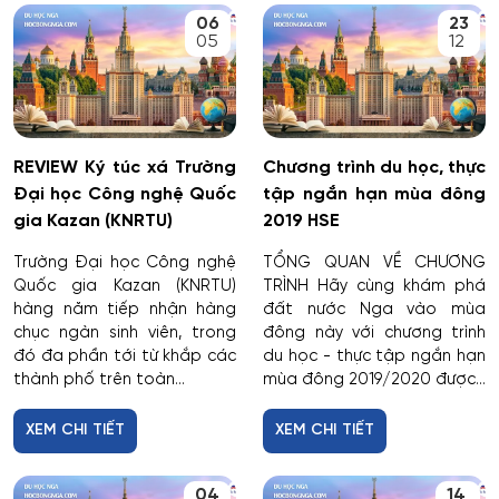
06
23
05
12
REVIEW Ký túc xá Trường
Chương trình du học, thực
Đại học Công nghệ Quốc
tập ngắn hạn mùa đông
gia Kazan (KNRTU)
2019 HSE
Trường Đại học Công nghệ
TỔNG QUAN VỀ CHƯƠNG
Quốc gia Kazan (KNRTU)
TRÌNH Hãy cùng khám phá
hàng năm tiếp nhận hàng
đất nước Nga vào mùa
chục ngàn sinh viên, trong
đông này với chương trình
đó đa phần tới từ khắp các
du học - thực tập ngắn hạn
thành phố trên toàn...
mùa đông 2019/2020 được...
XEM CHI TIẾT
XEM CHI TIẾT
04
14