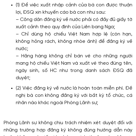
(1) Để việc xuất nhập cảnh của bà con được thuận
lợi, ĐSQ xin khuyến cáo bà con như sau:
– Công dân đăng ký về nước phải có đầy đủ giấy tờ
xuất cảnh theo quy định của Liên bang Nga;
– Chỉ dùng hộ chiếu Việt Nam hợp lệ (còn hạn,
không hỏng rách, không nhòe ảnh) để đăng ký về
nước;
– Hãng hàng không chỉ bán vé cho những người
mang hộ chiếu Việt Nam và xuất vé theo đúng tên,
ngày sinh, số HC như trong danh sách ĐSQ đã
duyệt;
(2) Việc đăng ký về nước là hoàn toàn miễn phí. Đề
nghị bà con không đăng ký với bất kỳ tổ chức, cá
nhân nào khác ngoài Phòng Lãnh sự;
Phòng Lãnh sự không chịu trách nhiệm xét duyệt đối với
những trường hợp đăng ký không đúng hướng dẫn này