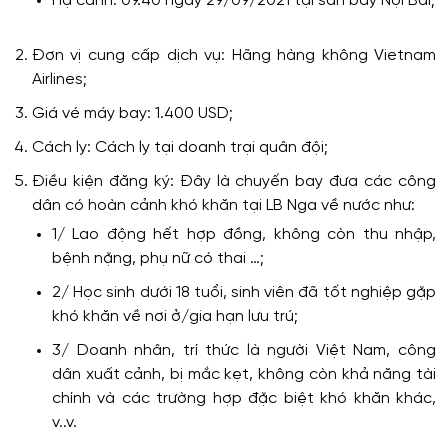
Hạ cánh: 09.40 ngày 29/09/2021 tại sân bay Nội Bài;
Đơn vị cung cấp dịch vụ: Hãng hàng không Vietnam
Airlines;
Giá vé máy bay: 1.400 USD;
Cách ly: Cách ly tại doanh trại quân đội;
Điều kiện đăng ký: Đây là chuyến bay đưa các công
dân có hoàn cảnh khó khăn tại LB Nga về nước như:
1/ Lao động hết hợp đồng, không còn thu nhập,
bệnh nặng, phụ nữ có thai …;
2/ Học sinh dưới 18 tuổi, sinh viên đã tốt nghiệp gặp
khó khăn về nơi ở/gia hạn lưu trú;
3/ Doanh nhân, trí thức là người Việt Nam, công
dân xuất cảnh, bị mắc kẹt, không còn khả năng tài
chính và các trường hợp đặc biệt khó khăn khác,
v..v.