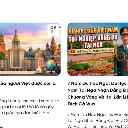
09
11
của người Việt được coi là
7 Năm Du Học Nga: Du Học 
Nam Tại Nga Nhận Bằng Đỏ
Chương Vàng Và Hai Lần Li
ng tưởng như bình thường tại
Địch Cờ Vua
 lại bị coi là thô lỗ và gây
ều quốc gia đặc biệt là ở
7 Năm Du Học Nga: Du Học Si
Tại Nga Nhận Bằng Đỏ, Huy 
Và Hai Lần Liên Tiếp Vô Địch 