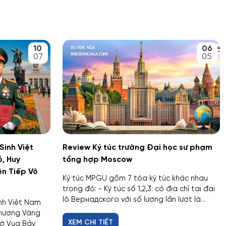
10
06
07
05
Sinh Việt
Review Ký túc trường Đại học sư phạm
, Huy
tổng hợp Moscow
ên Tiếp Vô
Ký túc MPGU gồm 7 tòa ký túc khác nhau
trong đó: - Ký túc số 1,2,3: có địa chỉ tại đại
lộ Вернадского với số lượng lần lượt là...
nh Việt Nam
Chương Vàng
XEM CHI TIẾT
Cờ Vua Bảy