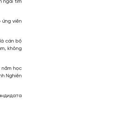
m ngải tìm
 ứng viên
 là cán bộ
am, không
ừ năm học
ình Nghiên
кандидата