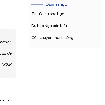
Danh mục
Tin tức du học Nga
Du học Nga cần biết
Câu chuyện thành công
(nghiên
 cứu để
GD-NCKH
ong nước,