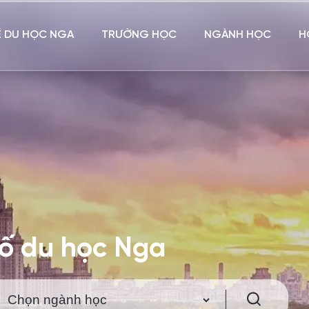
Ề DU HỌC NGA
TRƯỜNG HỌC
NGÀNH HỌC
H
hố du học Nga