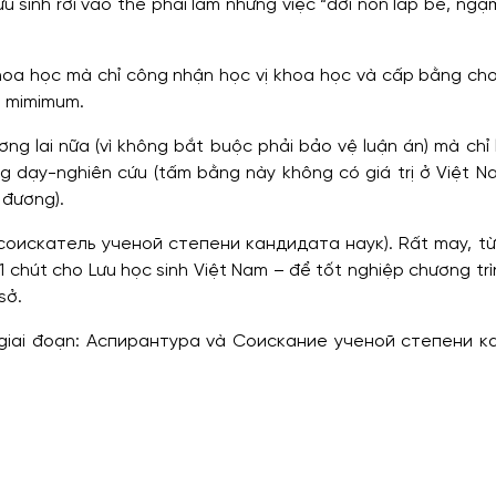
 sinh rơi vào thế phải làm những việc “dời non lấp bể, ngậ
 khoa học mà chỉ công nhận học vị khoa học và cấp bằng cho
i mimimum.
ơng lai nữa (vì không bắt buộc phải bảo vệ luận án) mà chỉ
ng dạy-nghiên cứu (tấm bằng này không có giá trị ở Việt N
 đương).
 sĩ (соискатель ученой степени кандидата наук). Rất may, t
1 chút cho Lưu học sinh Việt Nam – để tốt nghiệp chương tr
sở.
 2 giai đoạn: Aспирантура và Cоискание ученой степени 