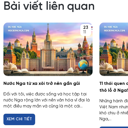
Bài viết liên quan
23
11
Nước Nga từ xa xôi trở nên gần gũi
11 thói quen 
thô lỗ ở Nga!
Đối với tôi, việc được sống và học tập tại
nước Nga rộng lớn với nền văn hóa vĩ đại là
Những hành độ
một điều may mắn và cũng là một cái...
Việt Nam nhưng
khó chịu ở nhi
Nga,...
XEM CHI TIẾT