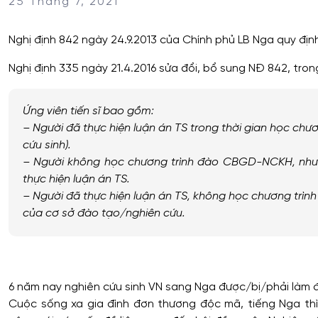
25 Tháng 7, 2021
Nghị định 842 ngày 24.9.2013 của Chính phủ LB Nga quy địn
Nghị định 335 ngày 21.4.2016 sửa đổi, bổ sung NĐ 842, tron
Ứng viên tiến sĩ bao gồm:
– Người đã thực hiện luận án TS trong thời gian học ch
cứu sinh).
– Người không học chương trình đào CBGD-NCKH, nhưn
thực hiện luận án TS.
– Người đã thực hiện luận án TS, không học chương trì
của cơ sở đào tạo/nghiên cứu.
6 năm nay nghiên cứu sinh VN sang Nga được/bị/phải làm đ
Cuộc sống xa gia đình đơn thương độc mã, tiếng Nga thì 