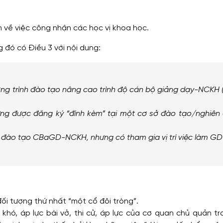
h về việc công nhận các học vị khoa học.
g đó có Điều 3 với nội dung:
ương trình đào tạo nâng cao trình độ cán bộ giảng dạy-NCKH 
g được đăng ký “đính kèm” tại một cơ sở đào tạo/nghiên
nh đào tạo CBaGD-NCKH, nhưng có tham gia vị trí việc làm 
ối tượng thứ nhất “một cổ đôi tròng”.
khó, áp lực bài vở, thi cử, áp lực của cơ quan chủ quản tr