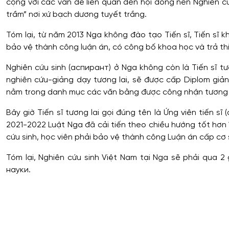
cộng với các vấn đề liên quan đến hội đồng nên Nghiên cứu
trầm” nơi xứ bạch dương tuyết trắng.
Tóm lại, từ năm 2013 Nga không đào tạo Tiến sĩ, Tiến sĩ
bảo vệ thành công luận án, có công bố khoa học và trả th
Nghiên cứu sinh (аспирант) ở Nga không còn là Tiến sĩ tư
nghiên cứu-giảng dạy tương lai, sẽ được cấp Diplom giả
nằm trong danh mục các văn bằng được công nhận tương
Bây giờ Tiến sĩ tương lai gọi đúng tên là Ứng viên tiến
2021-2022 Luật Nga đã cải tiến theo chiều hướng tốt hơn 
cứu sinh, học viên phải bảo vệ thành công Luận án cấp cơ 
Tóm lại, Nghiên cứu sinh Việt Nam tại Nga sẽ phải qua
науки.