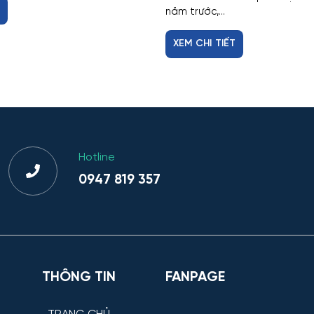
T
năm trước,...
XEM CHI TIẾT
Hotline
0947 819 357
THÔNG TIN
FANPAGE