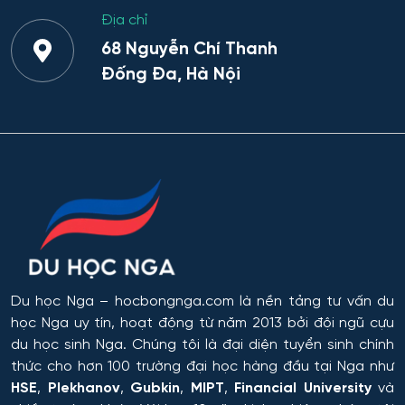
Địa chỉ
68 Nguyễn Chí Thanh
Đống Đa, Hà Nội
Du học Nga
– hocbongnga.com là nền tảng tư vấn du
học Nga uy tín, hoạt động từ năm 2013 bởi đội ngũ cựu
du học sinh Nga. Chúng tôi là đại diện tuyển sinh chính
thức cho hơn 100 trường đại học hàng đầu tại Nga như
HSE
,
Plekhanov
,
Gubkin
,
MIPT
,
Financial University
và