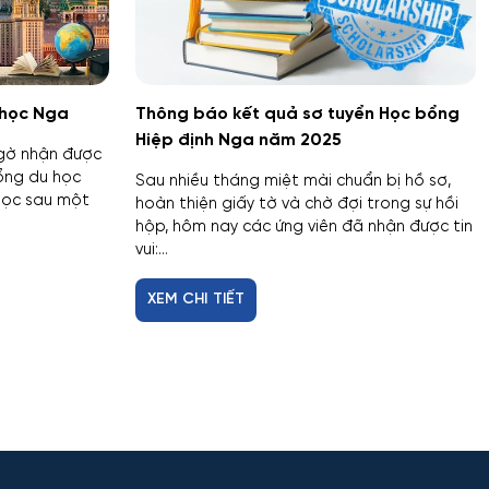
u học Nga
Thông báo kết quả sơ tuyển Học bổng
Hiệp định Nga năm 2025
ngờ nhận được
ổng du học
Sau nhiều tháng miệt mài chuẩn bị hồ sơ,
học sau một
hoàn thiện giấy tờ và chờ đợi trong sự hồi
hộp, hôm nay các ứng viên đã nhận được tin
vui:...
XEM CHI TIẾT