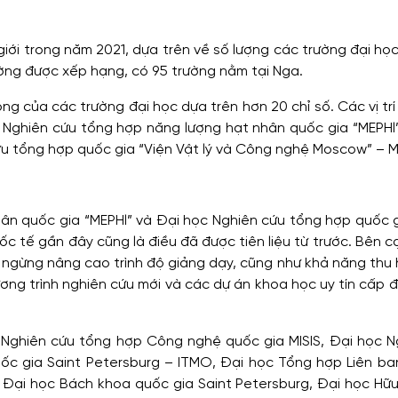
iới trong năm 2021, dựa trên về số lượng các trường đại họ
ờng được xếp hạng, có 95 trường nằm tại Nga.
g của các trường đại học dựa trên hơn 20 chỉ số. Các vị tr
Nghiên cứu tổng hợp năng lượng hạt nhân quốc gia “MEPHl”
u tổng hợp quốc gia “Viện Vật lý và Công nghệ Moscow” – M
hân quốc gia “MEPHl” và Đại học Nghiên cứu tổng hợp quốc 
 tế gần đây cũng là điều đã được tiên liệu từ trước. Bên c
 ngừng nâng cao trình độ giảng dạy, cũng như khả năng thu 
ơng trình nghiên cứu mới và các dự án khoa học uy tín cấp 
 Nghiên cứu tổng hợp Công nghệ quốc gia MISIS, Đại học N
c gia Saint Petersburg – ITMO, Đại học Tổng hợp Liên ba
Đại học Bách khoa quốc gia Saint Petersburg, Đại học Hữu