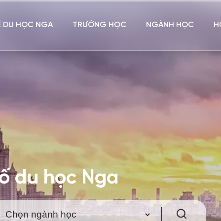
Ề DU HỌC NGA
TRƯỜNG HỌC
NGÀNH HỌC
H
hố du học Nga