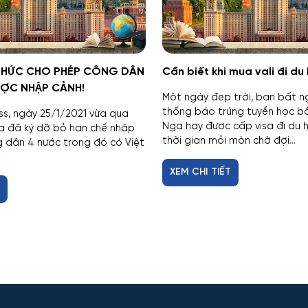
THỨC CHO PHÉP CÔNG DÂN
Cần biết khi mua vali đi d
ƯỢC NHẬP CẢNH!
Một ngày đẹp trời, bạn bất 
thống báo trúng tuyển học b
ass, ngày 25/1/2021 vừa qua
Nga hay được cấp visa đi du 
a đã ký dỡ bỏ hạn chế nhập
thời gian mỏi mòn chờ đợi...
 dân 4 nước trong đó có Việt
XEM CHI TIẾT
T