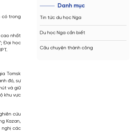
Danh mục
c có trong
Tin tức du học Nga
Du học Nga cần biết
í cao nhất
; Đại học
Câu chuyện thành công
IPT.
gia Tomsk
ạnh đó, sự
hút và giữ
độ khu vực
ghiên cứu
ng Kazan,
 nghị các