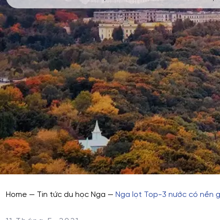
Home
—
Tin tức du học Nga
—
Nga lọt Top-3 nước có nền g