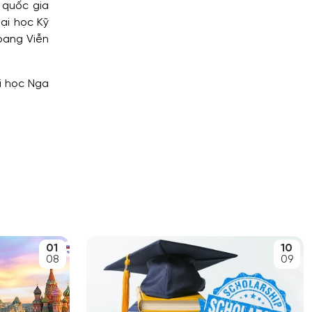
 quốc gia
ại học Kỹ
bang Viễn
i học Nga
01
10
08
09