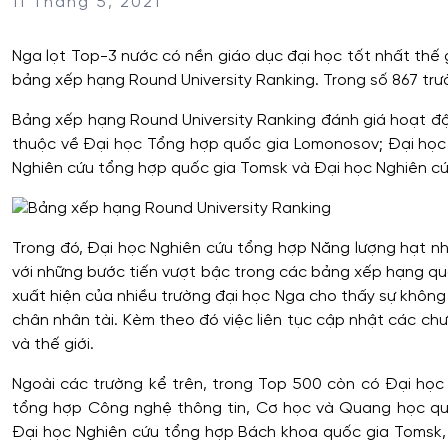
11 Tháng 5, 2021
Nga lọt Top-3 nước có nền giáo dục đại học tốt nhất thế g
bảng xếp hạng Round University Ranking. Trong số 867 trư
Bảng xếp hạng Round University Ranking đánh giá hoạt độn
thuộc về Đại học Tổng hợp quốc gia Lomonosov; Đại học 
Nghiên cứu tổng hợp quốc gia Tomsk và Đại học Nghiên cứ
Trong đó, Đại học Nghiên cứu tổng hợp Năng lượng hạt n
với những bước tiến vượt bậc trong các bảng xếp hạng quốc
xuất hiện của nhiều trường đại học Nga cho thấy sự không
chân nhân tài. Kèm theo đó việc liên tục cập nhật các chư
và thế giới.
Ngoài các trường kể trên, trong Top 500 còn có Đại học
tổng hợp Công nghệ thông tin, Cơ học và Quang học quố
Đại học Nghiên cứu tổng hợp Bách khoa quốc gia Tomsk, 