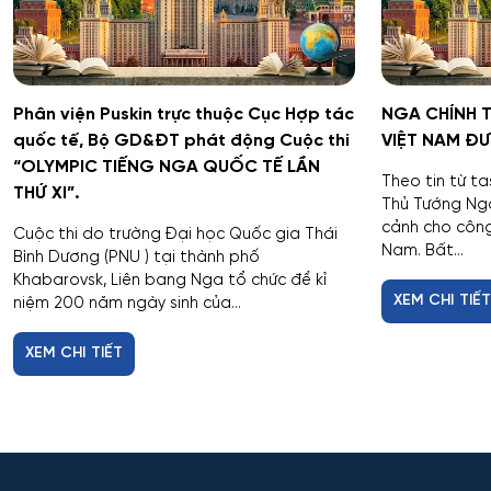
Phân viện Puskin trực thuộc Cục Hợp tác
NGA CHÍNH 
quốc tế, Bộ GD&ĐT phát động Cuộc thi
VIỆT NAM Đ
“OLYMPIC TIẾNG NGA QUỐC TẾ LẦN
Theo tin từ t
THỨ XI”.
Thủ Tướng Ng
cảnh cho công
Cuộc thi do trường Đại học Quốc gia Thái
Nam. Bất...
Bình Dương (PNU ) tại thành phố
Khabarovsk, Liên bang Nga tổ chức để kỉ
XEM CHI TIẾ
niệm 200 năm ngày sinh của...
XEM CHI TIẾT