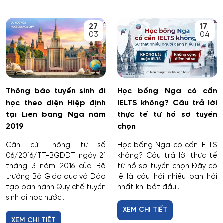
27
17
03
04
Thông báo tuyển sinh đi
Học bổng Nga có cần
học theo diện Hiệp định
IELTS không? Câu trả lời
tại Liên bang Nga năm
thực tế từ hồ sơ tuyển
2019
chọn
Căn cứ Thông tư số
Học bổng Nga có cần IELTS
06/2016/TT-BGDĐT ngày 21
không? Câu trả lời thực tế
tháng 3 năm 2016 của Bộ
từ hồ sơ tuyển chọn Đây có
trưởng Bộ Giáo dục và Đào
lẽ là câu hỏi nhiều bạn hỏi
tạo ban hành Quy chế tuyển
nhất khi bắt đầu...
sinh đi học nước...
XEM CHI TIẾT
XEM CHI TIẾT