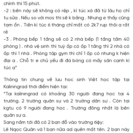
chính thì 15 phút.
-2 : bên này sẽ không có rệp , kí túc xá đã từ lâu họ chỉ
tu sửa . Nếu so với mos thì sẽ k bằng . Nhưng e thấy cũng
tạm ổn . Tiền kí túc 6 tháng chỉ mất có 2k7 rup thôi ạ rất
rẻ
-3 . Phòng bếp 1 tầng sẽ có 2 nhà bếp (1 tầng tầm 40
phòng ) . nhà vệ sinh thì tuỳ ốp có ốp 1 tầng thì 2 nhà có
ốp thì 1 nhà . Phòng tập gym thì chỉ 1 ốp có nhưng k hiện
đại ạ . Chỗ tr e chủ yếu đi đá bóng có mấy sân cạnh kí
túc ạ”
Thông tin chung về lưu học sinh Việt học tập tại
Kaliningrad thời điểm hiện tại:
“Tại kaliningrad có khoảng 30 người đang học tại 4
trường. 2 trường quân sự và 2 trường dân sự . Còn tại
kgtu có 9 người đang học . Trường đông nhất là bên
quân sự ạ.
Sang năm tới đã có 2 bạn đỗ vào trường бфу:
Lê Nqọc Quân và 1 bạn nữa ad quên mất tên. 2 bạn này