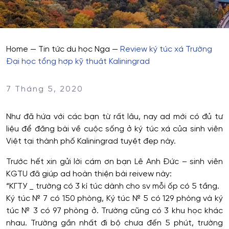
Home
—
Tin tức du học Nga
—
Review ký túc xá Trường
Đại học tổng hợp kỹ thuật Kaliningrad
7 Tháng 5, 2020
Như đã hứa với các bạn từ rất lâu, nay ad mới có đủ tư
liệu để đăng bài về cuộc sống ở ký túc xá của sinh viên
Việt tại thành phố Kaliningrad tuyệt đẹp này.
Trước hết xin gửi lời cám ơn bạn Lê Anh Đức – sinh viên
KGTU đã giúp ad hoàn thiện bài reivew này:
“
КГТУ
_ trường có 3 kí túc dành cho sv mỗi ốp có 5 tầng.
Ký túc № 7 có 150 phòng, Ký túc № 5 có 129 phòng và ký
túc № 3 có 97 phòng ở. Trường cũng có 3 khu học khác
nhau. Trường gần nhất đi bộ chưa đến 5 phút, trường