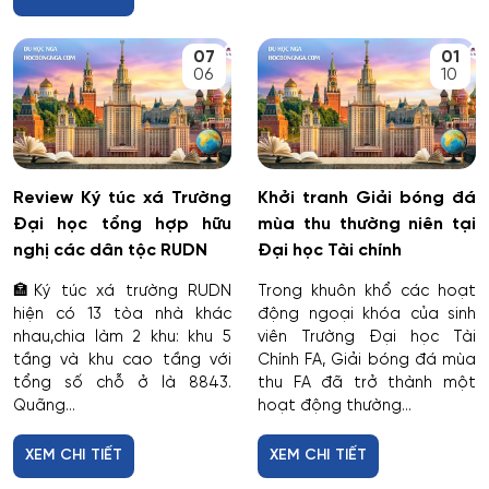
07
01
06
10
Review Ký túc xá Trường
Khởi tranh Giải bóng đá
Đại học tổng hợp hữu
mùa thu thường niên tại
nghị các dân tộc RUDN
Đại học Tài chính
🏣Ký túc xá trường RUDN
Trong khuôn khổ các hoạt
hiện có 13 tòa nhà khác
động ngoại khóa của sinh
nhau,chia làm 2 khu: khu 5
viên Trường Đại học Tài
tầng và khu cao tầng với
Chính FA, Giải bóng đá mùa
tổng số chỗ ở là 8843.
thu FA đã trở thành một
Quãng...
hoạt động thường...
XEM CHI TIẾT
XEM CHI TIẾT