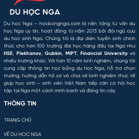
Du học Nga
– hocbongnga.com là nền tảng tư vấn du
học Nga uy tín, hoạt động từ năm 2013 bởi đội ngũ cựu
du học sinh Nga. Chúng tôi là đại diện tuyển sinh chính
thức cho hơn 100 trường đại học hàng đầu tại Nga như
HSE
,
Plekhanov
,
Gubkin
,
MIPT
,
Financial University
và
nhiều trường khác. Với hơn 10 năm kinh nghiệm, chúng tôi
cung cấp thông tin
học bổng du học Nga
, hỗ trợ chọn
trường, hướng dẫn hồ sơ và chia sẻ kinh nghiệm thực tế
giúp học sinh – sinh viên Việt Nam tiếp cận cơ hội học
tập tại Nga một cách minh bạch và đáng tin cậy.
THÔNG TIN
TRANG CHỦ
VỀ DU HỌC NGA