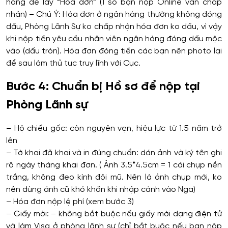
hàng để lấy “Hóa đơn” (1 số bạn nộp Online vẫn chấp
nhận) – Chú Ý: Hóa đơn ở ngân hàng thường không đóng
dấu, Phòng Lãnh Sự ko chấp nhận hóa đơn ko dấu, vì vậy
khi nộp tiền yêu cầu nhân viên ngân hàng đóng dấu mộc
vào (dấu tròn). Hóa đơn đóng tiền các bạn nên photo lại
để sau làm thủ tục truy lĩnh với Cục.
Bước 4: Chuẩn bị Hồ sơ để nộp tại
Phòng Lãnh sự
– Hộ chiếu gốc: còn nguyên vẹn, hiệu lực từ 1.5 năm trở
lên
– Tờ khai đã khai và in đúng chuẩn: dán ảnh và ký tên ghi
rõ ngày tháng khai đơn. ( Ảnh 3.5*4.5cm = 1 cái chụp nền
trắng, không đeo kính đội mũ. Nên là ảnh chụp mới, ko
nên dùng ảnh cũ khó khăn khi nhập cảnh vào Nga)
– Hóa đơn nộp lệ phí (xem bước 3)
– Giấy mời: – không bắt buộc nếu giấy mời dạng điện tử
và làm Visa ở phòng lãnh sự (chỉ bắt buộc nếu bạn nộp