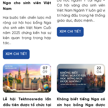
Du học ngành Y tại Nga –
Nga cho sinh viên Việt
Cơ hội vàng cho sinh viên
Nam
Việt Nam Ngành Y luôn giữ vị
trí hàng đầu trong hệ thống
Hai bước tiến chiến lược mở
giáo dục, được mệnh...
rộng cơ hội học bổng Nga
cho sinh viên Việt Nam Cuối
XEM CHI TIẾT
năm 2025 chứng kiến hai sự
kiện quan trọng trong hợp
tác...
XEM CHI TIẾT
07
22
09
04
Lễ hội Tekhnosreda lần
Không biết tiếng Nga có
đầu tiên được tổ chức tại
xin học bổng Nga được