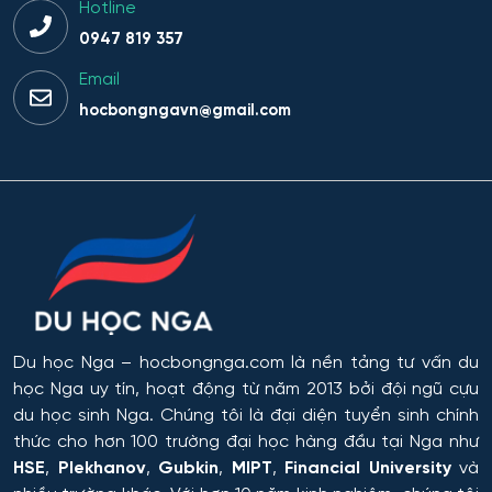
Hotline
0947 819 357
Email
hocbongngavn@gmail.com
Du học Nga
– hocbongnga.com là nền tảng tư vấn du
học Nga uy tín, hoạt động từ năm 2013 bởi đội ngũ cựu
du học sinh Nga. Chúng tôi là đại diện tuyển sinh chính
thức cho hơn 100 trường đại học hàng đầu tại Nga như
HSE
,
Plekhanov
,
Gubkin
,
MIPT
,
Financial University
và