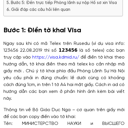
Bước 5: Đến trực tiếp Phòng lãnh sự nộp Hồ sơ xin Visa
Giải đáp các câu hỏi liên quan
Bước 1: Điền tờ khai Visa
Ngay sau khi có mã Telex trên Rusedu (ví dụ visa info:
123456 22.08.2019 thì số 𝟭𝟮𝟯𝟰𝟱𝟲 là số telex) các bạn
truy cập vào
https://visa.kdmid.ru/
để điền tờ khai theo
hướng dẫn, tờ khai điền theo mã telex ko cần nhập mã
giấy mời . Chú ý tờ khai phía đầu Phòng Lãnh Sự Hà Nội
yêu cầu phải in đúng chuẩn: lề dưới cùng có khoảng
cách đúng 1cm, in trên 1 tờ A4 hai mặt giấy. Cách in ad có
hướng dẫn các bạn xem ở phần hình ảnh kèm bài viết
này.
Thông tin về Bộ Giáo Dục Nga – cơ quan trên giấy mời
để các bạn copy điền vào tờ khai:
Tên: МИНИСТЕРСТВО НАУКИ и ВЫСШЕГО