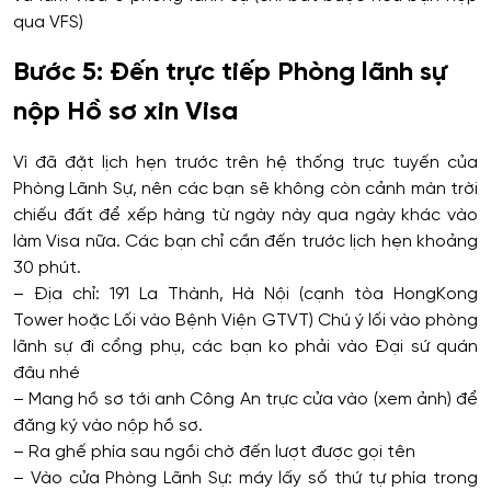
qua VFS)
Bước 5: Đến trực tiếp Phòng lãnh sự
nộp Hồ sơ xin Visa
Vì đã đặt lịch hẹn trước trên hệ thống trực tuyến của
Phòng Lãnh Sự, nên các bạn sẽ không còn cảnh màn trời
chiếu đất để xếp hàng từ ngày này qua ngày khác vào
làm Visa nữa. Các bạn chỉ cần đến trước lịch hẹn khoảng
30 phút.
– Địa chỉ: 191 La Thành, Hà Nội (cạnh tòa HongKong
Tower hoặc Lối vào Bệnh Viện GTVT) Chú ý lối vào phòng
lãnh sự đi cổng phụ, các bạn ko phải vào Đại sứ quán
đâu nhé
– Mang hồ sơ tới anh Công An trực cửa vào (xem ảnh) để
đăng ký vào nộp hồ sơ.
– Ra ghế phía sau ngồi chờ đến lượt được gọi tên
– Vào cửa Phòng Lãnh Sự: máy lấy số thứ tự phía trong