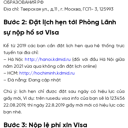
ОБРАЗОВАНИЯ РФ
Địa chỉ: Тверская ул., д.11 , г. Москва, ГСП- 3, 125993
Bước 2: Đặt lịch hẹn tới Phòng Lãnh
sự nộp hồ sơ Visa
Kể từ 2019 các bạn cần đặt lịch hẹn qua hệ thống trực
tuyến tại địa chỉ:
– Hà Nội:
http://hanoi.kdmid.ru
(đối với đầu Hà Nội giữa
năm 2021 vừa qua không cần đặt lịch online)
– HCM:
http://hochiminh.kdmid.ru
– Đà nẵng: Đang cập nhật
Chú ý: lịch hẹn chỉ được đặt sau ngày có hiệu lực của
giấy mời, Ví dụ: trên rusedu visa info của bạn sẽ là 123456
22.08.2019, thì ngày 22.8.2019 giấy mời mới có hiệu lực các
bạn nhé.
Bước 3: Nộp lệ phí xin Visa