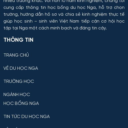
nhiều trường khác. Với hơn 10 năm kinh nghiệm, chúng tôi
cung cấp thông tin
học bổng du học Nga
, hỗ trợ chọn
trường, hướng dẫn hồ sơ và chia sẻ kinh nghiệm thực tế
giúp học sinh – sinh viên Việt Nam tiếp cận cơ hội học
tập tại Nga một cách minh bạch và đáng tin cậy.
THÔNG TIN
TRANG CHỦ
VỀ DU HỌC NGA
TRƯỜNG HỌC
NGÀNH HỌC
HỌC BỔNG NGA
TIN TỨC DU HỌC NGA