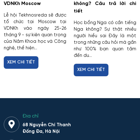
VDNKh Moscow
không? Câu trả lời chi
tiết
Lễ hội Tekhnosreda sẽ được
tổ chức tại Moscow tại
Học bổng Nga có cần tiếng
VDNKh vào ngày 25-26
Nga không? Sự thật nhiều
tháng 9 - sự kiện quan trọng
người hiểu sai Đây là một
của Năm Khoa học và Công
trong những câu hỏi mà gần
nghệ, thể hiện...
như 100% bạn quan tâm
đến du...
XEM CHI TIẾT
XEM CHI TIẾT
Địa chỉ
68 Nguyễn Chí Thanh
Đống Đa, Hà Nội