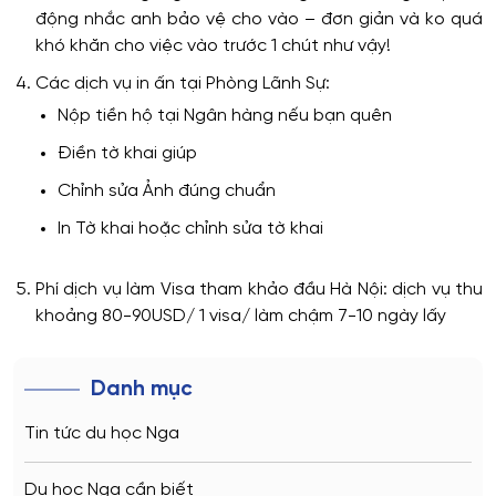
động nhắc anh bảo vệ cho vào – đơn giản và ko quá
khó khăn cho việc vào trước 1 chút như vậy!
Các dịch vụ in ấn tại Phòng Lãnh Sự:
Nộp tiền hộ tại Ngân hàng nếu bạn quên
Điền tờ khai giúp
Chỉnh sửa Ảnh đúng chuẩn
In Tờ khai hoặc chỉnh sửa tờ khai
Phí dịch vụ làm Visa tham khảo đầu Hà Nội: dịch vụ thu
khoảng 80-90USD/ 1 visa/ làm chậm 7-10 ngày lấy
Danh mục
Tin tức du học Nga
Du học Nga cần biết