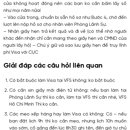
cửa không hoạt động nên các bạn ko cần bấm lấy số
như mọi năm nữa!
– Vào cửa trong, chuẩn bị sẵn hồ sơ như Bước 4, chờ đến
lượt lên nộp hồ sơ cho nhân viên Phòng Lãnh Sự.
– Nhận giấy hẹn trả kết quả và đi về (có thể nhờ người
khác đến nhận chỉ cần mang theo giấy hẹn và CMND của
người lấy hộ) – Chú ý giữ và sao lưu giấy hẹn để truy lĩnh
phí Visa với CỤC
Giải đáp các câu hỏi liên quan
Có bắt buộc làm Visa tại VFS không: ko bắt buộc
Có cần xin giấy mời điện tử không: nếu bạn làm tại
Phòng Lãnh Sự thì ko cần, làm tại VFS thì cần nhé, VFS
Hồ Chí Minh Thì ko cần.
Các mẹo xếp hàng hay làm Visa có không: Có – nếu
bạn đặt lịch 9h thì ko cần mẹo, nhưng lịch 10h muốn
vào sớm, cố gắng đến lúc 8h30 ghi tên, đến giờ tự chủ