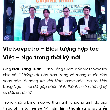
Vietsovpetro – Biểu tượng hợp tác
Việt – Nga trong thời kỳ mới
Ông
Mai Đăng Tuấn
– Phó Tổng Giám đốc Vietsovpetro
chia sẻ: “
Chúng tôi luôn trân trọng và mong muốn đón
nhận các tài năng trẻ Việt Nam được đào tạo tại Liên
bang Nga – nơi đã góp phần hình thành nhiều thế hệ kỹ
sư dầu khí ưu tú
”.
Trong không khí ấm áp và thân tình, chương trình đã giới
thiệu
phim tư liệu về 44 năm hình thành và phát triển