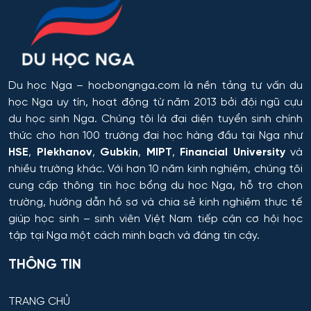
Du học Nga
– hocbongnga.com là nền tảng tư vấn du
học Nga uy tín, hoạt động từ năm 2013 bởi đội ngũ cựu
du học sinh Nga. Chúng tôi là đại diện tuyển sinh chính
thức cho hơn 100 trường đại học hàng đầu tại Nga như
HSE
,
Plekhanov
,
Gubkin
,
MIPT
,
Financial University
và
nhiều trường khác. Với hơn 10 năm kinh nghiệm, chúng tôi
cung cấp thông tin
học bổng du học Nga
, hỗ trợ chọn
trường, hướng dẫn hồ sơ và chia sẻ kinh nghiệm thực tế
giúp học sinh – sinh viên Việt Nam tiếp cận cơ hội học
tập tại Nga một cách minh bạch và đáng tin cậy.
THÔNG TIN
TRANG CHỦ