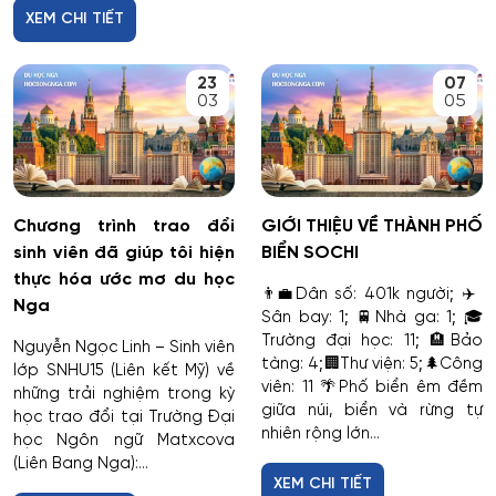
XEM CHI TIẾT
23
07
03
05
Chương trình trao đổi
GIỚI THIỆU VỀ THÀNH PHỐ
sinh viên đã giúp tôi hiện
BIỂN SOCHI
thực hóa ước mơ du học
👨‍💼Dân số: 401k người; ✈️
Nga
Sân bay: 1; 🚆Nhà ga: 1; 🎓
Trường đại học: 11; 🏨Bảo
Nguyễn Ngọc Linh – Sinh viên
tàng: 4;🏢Thư viện: 5;🌲Công
lớp SNHU15 (Liên kết Mỹ) về
viên: 11 🌴Phố biển êm đềm
những trải nghiệm trong kỳ
giữa núi, biển và rừng tự
học trao đổi tại Trường Đại
nhiên rộng lớn...
học Ngôn ngữ Matxcova
(Liên Bang Nga):...
XEM CHI TIẾT