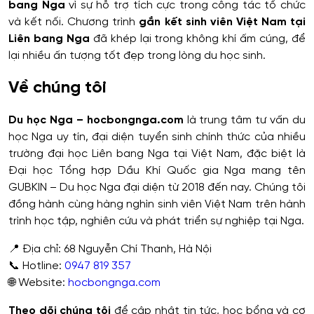
bang Nga
vì sự hỗ trợ tích cực trong công tác tổ chức
và kết nối. Chương trình
gắn kết sinh viên Việt Nam tại
Liên bang Nga
đã khép lại trong không khí ấm cúng, để
lại nhiều ấn tượng tốt đẹp trong lòng du học sinh.
Về chúng tôi
Du học Nga – hocbongnga.com
là trung tâm tư vấn du
học Nga uy tín, đại diện tuyển sinh chính thức của nhiều
trường đại học Liên bang Nga tại Việt Nam, đặc biệt là
Đại học Tổng hợp Dầu Khí Quốc gia Nga mang tên
GUBKIN – Du học Nga đại diện từ 2018 đến nay. Chúng tôi
đồng hành cùng hàng nghìn sinh viên Việt Nam trên hành
trình học tập, nghiên cứu và phát triển sự nghiệp tại Nga.
📍 Địa chỉ: 68 Nguyễn Chí Thanh, Hà Nội
📞 Hotline:
0947 819 357
🌐 Website:
hocbongnga.com
Theo dõi chúng tôi
để cập nhật tin tức, học bổng và cơ