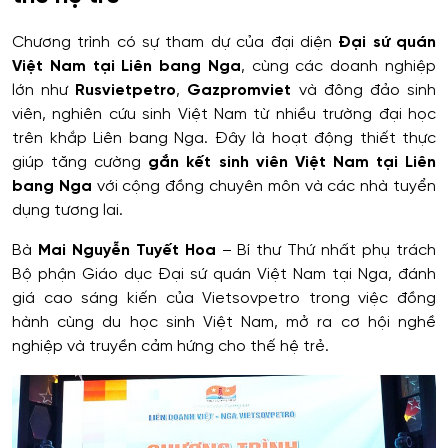
Chương trình có sự tham dự của đại diện
Đại sứ quán
Việt Nam tại Liên bang Nga
, cùng các doanh nghiệp
lớn như
Rusvietpetro
,
Gazpromviet
và đông đảo sinh
viên, nghiên cứu sinh Việt Nam từ nhiều trường đại học
trên khắp Liên bang Nga. Đây là hoạt động thiết thực
giúp tăng cường
gắn kết sinh viên Việt Nam tại Liên
bang Nga
với cộng đồng chuyên môn và các nhà tuyển
dụng tương lai.
Bà
Mai Nguyễn Tuyết Hoa
– Bí thư Thứ nhất phụ trách
Bộ phận Giáo dục Đại sứ quán Việt Nam tại Nga, đánh
giá cao sáng kiến của Vietsovpetro trong việc đồng
hành cùng du học sinh Việt Nam, mở ra cơ hội nghề
nghiệp và truyền cảm hứng cho thế hệ trẻ.