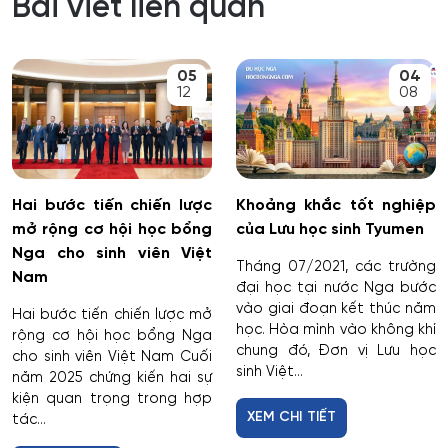
Bài viết liên quan
05
04
12
08
Hai bước tiến chiến lược
Khoảng khắc tốt nghiệp
mở rộng cơ hội học bổng
của Lưu học sinh Tyumen
Nga cho sinh viên Việt
Tháng 07/2021, các trường
Nam
đại học tại nước Nga bước
vào giai đoạn kết thúc năm
Hai bước tiến chiến lược mở
học. Hòa mình vào không khí
rộng cơ hội học bổng Nga
chung đó, Đơn vị Lưu học
cho sinh viên Việt Nam Cuối
sinh Việt...
năm 2025 chứng kiến hai sự
kiện quan trọng trong hợp
XEM CHI TIẾT
tác...