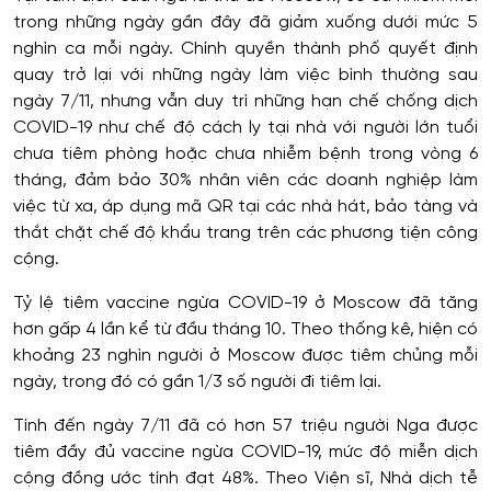
trong những ngày gần đây đã giảm xuống dưới mức 5
nghìn ca mỗi ngày. Chính quyền thành phố quyết định
quay trở lại với những ngày làm việc bình thường sau
ngày 7/11, nhưng vẫn duy trì những hạn chế chống dịch
COVID-19 như chế độ cách ly tại nhà với người lớn tuổi
chưa tiêm phòng hoặc chưa nhiễm bệnh trong vòng 6
tháng, đảm bảo 30% nhân viên các doanh nghiệp làm
việc từ xa, áp dụng mã QR tại các nhà hát, bảo tàng và
thắt chặt chế độ khẩu trang trên các phương tiện công
cộng.
Tỷ lệ tiêm vaccine ngừa COVID-19 ở Moscow đã tăng
hơn gấp 4 lần kể từ đầu tháng 10. Theo thống kê, hiện có
khoảng 23 nghìn người ở Moscow được tiêm chủng mỗi
ngày, trong đó có gần 1/3 số người đi tiêm lại.
Tính đến ngày 7/11 đã có hơn 57 triệu người Nga được
tiêm đầy đủ vaccine ngừa COVID-19, mức độ miễn dịch
cộng đồng ước tính đạt 48%. Theo Viện sĩ, Nhà dịch tễ