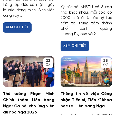
tầng lớp đều có một ngày
Ký túc xá NNSTU có 6 tòa
lễ của riêng mình. Sinh viên
nhà khác nhau, mỗi tòa có
cũng vậy....
2000 chỗ ở. 4 tòa ký túc
nằm tại trung tâm thành
XEM CHI TIẾT
phố cạnh quảng
trường Лядова và 2...
XEM CHI TIẾT
23
25
03
07
Thủ tướng Phạm Minh
Thông tin về việc Công
Chính thăm Liên bang
nhận Tiến sĩ, Tiến sĩ khoa
Nga: Cơ hội cho ứng viên
học tại Liên bang Nga
du học Nga 2026