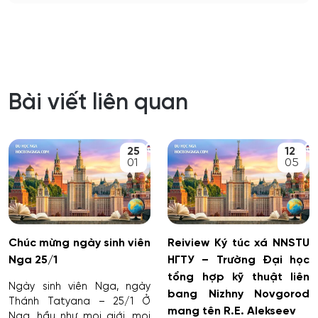
Bài viết liên quan
25
12
01
05
Chúc mừng ngày sinh viên
Reiview Ký túc xá NNSTU
Nga 25/1
НГТУ – Trường Đại học
tổng hợp kỹ thuật liên
Ngày sinh viên Nga, ngày
bang Nizhny Novgorod
Thánh Tatyana – 25/1 Ở
mang tên R.E. Alekseev
Nga, hầu như mọi giới, mọi