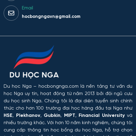
Email
hocbongngavn@gmail.com
Du học Nga
– hocbongnga.com là nền tảng tư vấn du
học Nga uy tín, hoạt động từ năm 2013 bởi đội ngũ cựu
du học sinh Nga. Chúng tôi là đại diện tuyển sinh chính
thức cho hơn 100 trường đại học hàng đầu tại Nga như
HSE
,
Plekhanov
,
Gubkin
,
MIPT
,
Financial University
và
nhiều trường khác. Với hơn 10 năm kinh nghiệm, chúng tôi
cung cấp thông tin
học bổng du học Nga
, hỗ trợ chọn