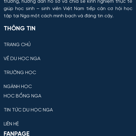
trường, hướng dẫn hồ sơ và chia sẻ kinh nghiệm thực tế
giúp học sinh – sinh viên Việt Nam tiếp cận cơ hội học
tập tại Nga một cách minh bạch và đáng tin cậy.
THÔNG TIN
TRANG CHỦ
VỀ DU HỌC NGA
TRƯỜNG HỌC
NGÀNH HỌC
HỌC BỔNG NGA
TIN TỨC DU HỌC NGA
LIÊN HỆ
FANPAGE