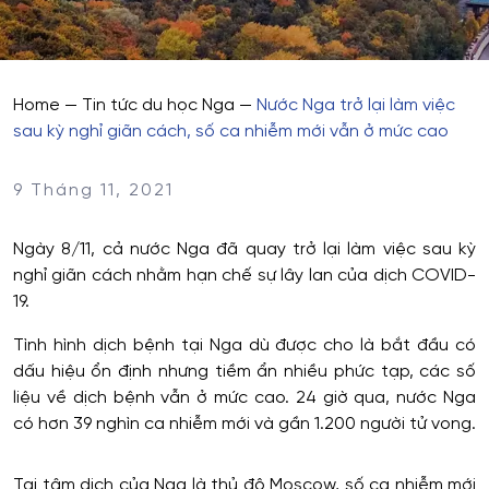
Home
—
Tin tức du học Nga
—
Nước Nga trở lại làm việc
sau kỳ nghỉ giãn cách, số ca nhiễm mới vẫn ở mức cao
9 Tháng 11, 2021
Ngày 8/11, cả nước Nga đã quay trở lại làm việc sau kỳ
nghỉ giãn cách nhằm hạn chế sự lây lan của dịch COVID-
19.
Tình hình dịch bệnh tại Nga dù được cho là bắt đầu có
dấu hiệu ổn định nhưng tiềm ẩn nhiều phức tạp, các số
liệu về dịch bệnh vẫn ở mức cao. 24 giờ qua, nước Nga
có hơn 39 nghìn ca nhiễm mới và gần 1.200 người tử vong.
Tại tâm dịch của Nga là thủ đô Moscow, số ca nhiễm mới