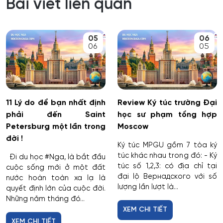
Bài viết liên quan
05
06
06
05
11 Lý do để bạn nhất định
Review Ký túc trường Đại
phải đến Saint
học sư phạm tổng hợp
Petersburg một lần trong
Moscow
đời !
Ký túc MPGU gồm 7 tòa ký
túc khác nhau trong đó: - Ký
Đi du học #Nga, là bắt đầu
túc số 1,2,3: có địa chỉ tại
cuộc sống mới ở một đất
đại lộ Вернадского với số
nước hoàn toàn xa lạ là
lượng lần lượt là...
quyết định lớn của cuộc đời.
Những năm tháng đó...
XEM CHI TIẾT
XEM CHI TIẾT