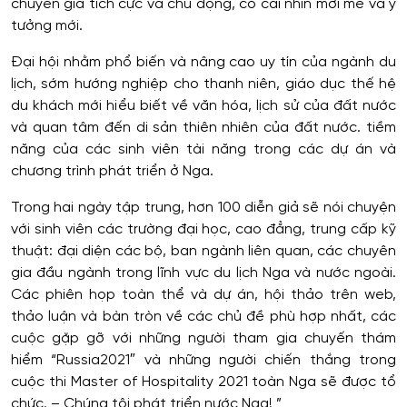
chuyên gia tích cực và chủ động, có cái nhìn mới mẻ và ý
tưởng mới.
Đại hội nhằm phổ biến và nâng cao uy tín của ngành du
lịch, sớm hướng nghiệp cho thanh niên, giáo dục thế hệ
du khách mới hiểu biết về văn hóa, lịch sử của đất nước
và quan tâm đến di sản thiên nhiên của đất nước. tiềm
năng của các sinh viên tài năng trong các dự án và
chương trình phát triển ở Nga.
Trong hai ngày tập trung, hơn 100 diễn giả sẽ nói chuyện
với sinh viên các trường đại học, cao đẳng, trung cấp kỹ
thuật: đại diện các bộ, ban ngành liên quan, các chuyên
gia đầu ngành trong lĩnh vực du lịch Nga và nước ngoài.
Các phiên họp toàn thể và dự án, hội thảo trên web,
thảo luận và bàn tròn về các chủ đề phù hợp nhất, các
cuộc gặp gỡ với những người tham gia chuyến thám
hiểm “Russia2021″ và những người chiến thắng trong
cuộc thi Master of Hospitality 2021 toàn Nga sẽ được tổ
chức. – Chúng tôi phát triển nước Nga! ”