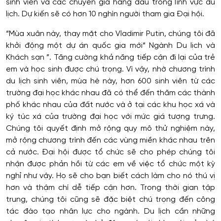
sinh viên và các chuyên gia hàng đầu trong lĩnh vực du
lịch. Dự kiến ​​sẽ có hơn 10 nghìn người tham gia Đại hội.
“Mùa xuân này, thay mặt cho Vladimir Putin, chúng tôi đã
khởi động một dự án quốc gia mới“ Ngành Du lịch và
Khách sạn ”. Tăng cường khả năng tiếp cận đi lại của trẻ
em và học sinh được chú trọng. Vì vậy, nhờ chương trình
du lịch sinh viên, mùa hè này, hơn 600 sinh viên từ các
trường đại học khác nhau đã có thể đến thăm các thành
phố khác nhau của đất nước và ở tại các khu học xá và
ký túc xá của trường đại học với mức giá tượng trưng.
Chúng tôi quyết định mở rộng quy mô thử nghiệm này,
mở rộng chương trình đến các vùng miền khác nhau trên
cả nước. Đại hội được tổ chức sẽ cho phép chúng tôi
nhận được phản hồi từ các em về việc tổ chức một kỳ
nghỉ như vậy. Họ sẽ cho bạn biết cách làm cho nó thú vị
hơn và thậm chí dễ tiếp cận hơn. Trong thời gian tập
trung, chúng tôi cũng sẽ đặc biệt chú trọng đến công
tác đào tạo nhân lực cho ngành. Du lịch cần những