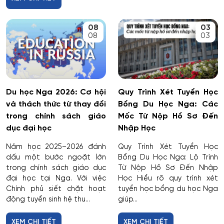
08
03
08
03
Du học Nga 2026: Cơ hội
Quy Trình Xét Tuyển Học
và thách thức từ thay đổi
Bổng Du Học Nga: Các
trong chính sách giáo
Mốc Từ Nộp Hồ Sơ Đến
dục đại học
Nhập Học
Năm học 2025–2026 đánh
Quy Trình Xét Tuyển Học
dấu một bước ngoặt lớn
Bổng Du Học Nga: Lộ Trình
trong chính sách giáo dục
Từ Nộp Hồ Sơ Đến Nhập
đại học tại Nga. Với việc
Học Hiểu rõ quy trình xét
Chính phủ siết chặt hoạt
tuyển học bổng du học Nga
động tuyển sinh hệ thu...
giúp...
XEM CHI TIẾT
XEM CHI TIẾT