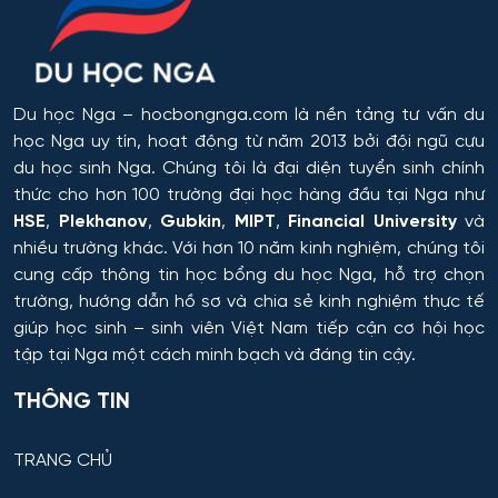
Du học Nga
– hocbongnga.com là nền tảng tư vấn du
học Nga uy tín, hoạt động từ năm 2013 bởi đội ngũ cựu
du học sinh Nga. Chúng tôi là đại diện tuyển sinh chính
thức cho hơn 100 trường đại học hàng đầu tại Nga như
HSE
,
Plekhanov
,
Gubkin
,
MIPT
,
Financial University
và
nhiều trường khác. Với hơn 10 năm kinh nghiệm, chúng tôi
cung cấp thông tin
học bổng du học Nga
, hỗ trợ chọn
trường, hướng dẫn hồ sơ và chia sẻ kinh nghiệm thực tế
giúp học sinh – sinh viên Việt Nam tiếp cận cơ hội học
tập tại Nga một cách minh bạch và đáng tin cậy.
THÔNG TIN
TRANG CHỦ