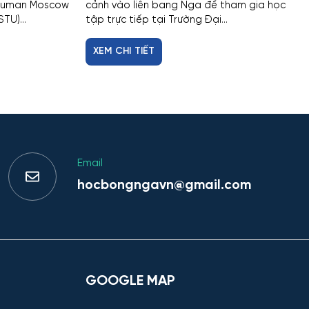
Bauman Moscow
cảnh vào liên bang Nga để tham gia học
TU)...
tập trực tiếp tại Trường Đại...
XEM CHI TIẾT
Email
hocbongngavn@gmail.com
GOOGLE MAP