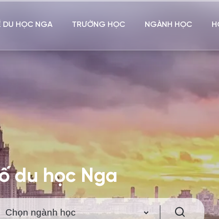
Ề DU HỌC NGA
TRƯỜNG HỌC
NGÀNH HỌC
H
hố du học Nga