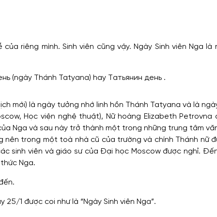
 của riêng mình. Sinh viên cũng vậy. Ngày Sinh viên Nga là
ень (ngày Thánh Tatyana) hay Татьянин день .
 lịch mới) là ngày tưởng nhớ linh hồn Thánh Tatyana và là ngà
scow, Học viện nghệ thuật), Nữ hoàng Elizabeth Petrovna 
của Nga và sau này trở thành một trong những trung tâm vă
 nên trong một toà nhà cũ của trường và chính Thánh nữ đư
các sinh viên và giáo sư của Đại học Moscow được nghỉ. Đế
í thức Nga.
đến.
y 25/1 được coi như là “Ngày Sinh viên Nga”.