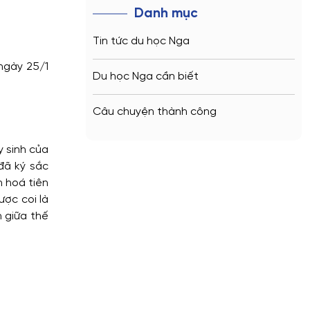
Danh mục
Tin tức du học Nga
 ngày 25/1
Du học Nga cần biết
Câu chuyện thành công
y sinh của
đã ký sắc
n hoá tiên
ợc coi là
n giữa thế