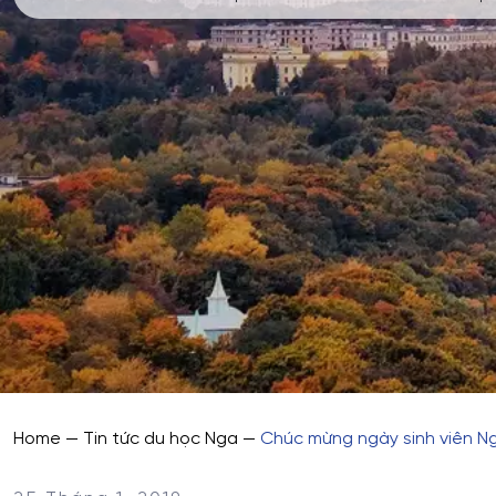
Home
—
Tin tức du học Nga
—
Chúc mừng ngày sinh viên N