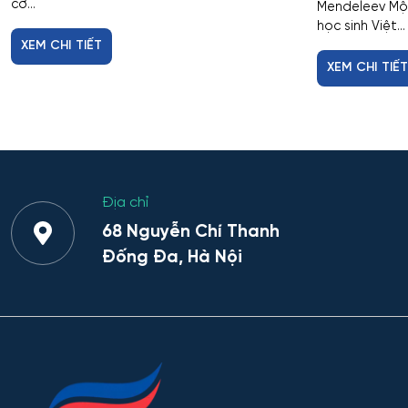
cơ...
Mendeleev Một
học sinh Việt...
XEM CHI TIẾT
XEM CHI TIẾ
Địa chỉ
68 Nguyễn Chí Thanh
Đống Đa, Hà Nội