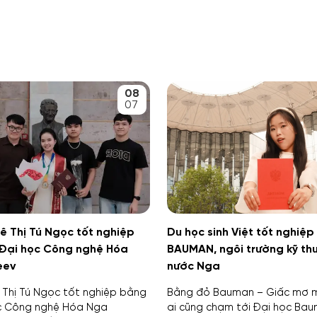
08
07
Lê Thị Tú Ngọc tốt nghiệp
Du học sinh Việt tốt nghiệp
 Đại học Công nghệ Hóa
BAUMAN, ngôi trường kỹ th
eev
nước Nga
ê Thị Tú Ngọc tốt nghiệp bằng
Bằng đỏ Bauman – Giấc mơ m
ọc Công nghệ Hóa Nga
ai cũng chạm tới Đại học Ba