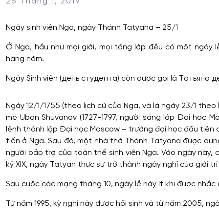
25 Tháng 1, 2019
Ngày sinh viên Nga, ngày Thánh Tatyana – 25/1
Ở Nga, hầu như mọi giới, mọi tầng lớp đều có một ngày lễ
hàng năm.
Ngày Sinh viên (день студента) còn được gọi là Татьяна д
Ngày 12/1/1755 (theo lịch cũ của Nga, và là ngày 23/1 theo
mẹ Uban Shuvanov (1727-1797, người sáng lập Đại học Mo
lệnh thành lập Đại học Moscow – trường đại học đầu tiên 
tiến ở Nga. Sau đó, một nhà thờ Thánh Tatyana được dựng
người bảo trợ của toàn thể sinh viên Nga. Vào ngày này, 
kỷ XIX, ngày Tatyan thực sự trở thành ngày nghỉ của giới tr
Sau cuộc các mạng tháng 10, ngày lễ này ít khi được nhắc 
Từ năm 1995, kỳ nghỉ này được hồi sinh và từ năm 2005, ngà