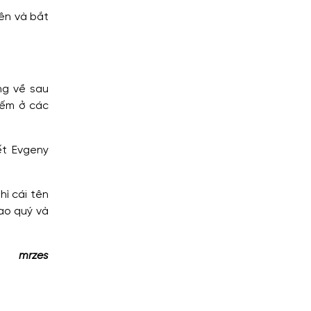
iên và bắt
ng về sau
iếm ở các
ết Evgeny
hì cái tên
cao quý và
mrzes