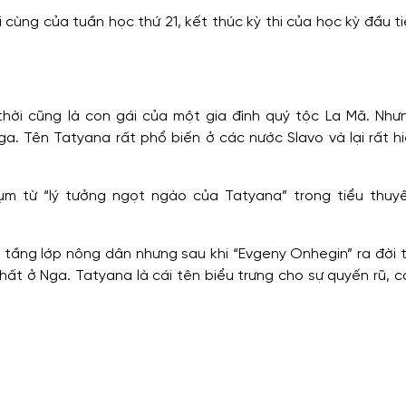
ối cùng của tuần học thứ 21, kết thúc kỳ thi của học kỳ đầu t
thời cũng là con gái của một gia đình quý tộc La Mã. Như
ga. Tên Tatyana rất phổ biến ở các nước Slavo và lại rất h
 cụm từ “lý tưởng ngọt ngào của Tatyana” trong tiểu thuy
 tầng lớp nông dân nhưng sau khi “Evgeny Onhegin” ra đời t
ất ở Nga. Tatyana là cái tên biểu trưng cho sự quyến rũ, 