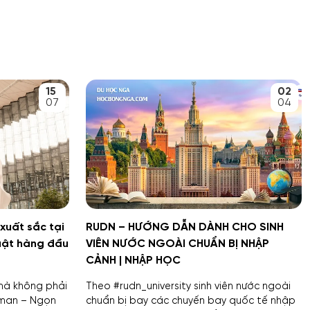
15
02
07
04
 xuất sắc tại
RUDN – HƯỚNG DẪN DÀNH CHO SINH
uật hàng đầu
VIÊN NƯỚC NGOÀI CHUẨN BỊ NHẬP
CẢNH | NHẬP HỌC
à không phải
Theo #rudn_university sinh viên nước ngoài
uman – Ngọn
chuẩn bị bay các chuyến bay quốc tế nhập