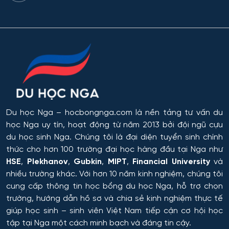
Du học Nga
– hocbongnga.com là nền tảng tư vấn du
học Nga uy tín, hoạt động từ năm 2013 bởi đội ngũ cựu
du học sinh Nga. Chúng tôi là đại diện tuyển sinh chính
thức cho hơn 100 trường đại học hàng đầu tại Nga như
HSE
,
Plekhanov
,
Gubkin
,
MIPT
,
Financial University
và
nhiều trường khác. Với hơn 10 năm kinh nghiệm, chúng tôi
cung cấp thông tin
học bổng du học Nga
, hỗ trợ chọn
trường, hướng dẫn hồ sơ và chia sẻ kinh nghiệm thực tế
giúp học sinh – sinh viên Việt Nam tiếp cận cơ hội học
tập tại Nga một cách minh bạch và đáng tin cậy.