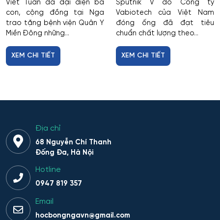
Viết Tuấn đã đại diện bà
Sputnik V do Công ty
con, cộng đồng tại Nga
Vabiotech của Việt Nam
trao tặng bệnh viện Quân Y
đóng ống đã đạt tiêu
Miền Đông những...
chuẩn chất lượng theo...
XEM CHI TIẾT
XEM CHI TIẾT
Địa chỉ
68 Nguyễn Chí Thanh
Đống Đa, Hà Nội
Hotline
0947 819 357
Email
hocbongngavn@gmail.com