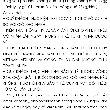
10kg và 1 phụ kiện không quá 2kg (Tổng không quá 12kg);
Hành lý ký gửi 01 kiện (mỗi kiện không quá 23kg/kiện)
Quý khách lưu ý:
+ QUÝ KHÁCH THỰC HIỆN TEST COVID TRONG VÒNG 72H
SO VỚI GIỜ KHỞI HÀNH
+ KIỂM TRA THÔNG TIN VÉ VÀ PHẢN HỒI CHO AN BÌNH NẾU
CÓ NHẦM LẪN NGAY TRONG 4H KỂ TỪ KHI NHẬN ĐƯỢC
VÉ.
+ QUÝ KHÁCH LƯU Ý MANG ĐÚNG HÀNH LÝ THEO QUY
ĐỊNH. NẾU MANG QUÁ HÀNH LÝ KHÔNG ĐƯỢC CHUYỂN,
VIETNAM AIRLINES VÀ CÔNG TY AN BÌNH KHÔNG CHỊU
TRÁCH NHIỆM.
+ QUÝ KHÁCH THỰC HIỆN KHAI BÁO Y TẾ TRONG VÒNG
24H, CHẬM NHẤT TRƯỚC 12H SO VỚI GIỜ KHỞI HÀNH. NẾU
KHÔNG THỰC HIỆN KHAI BÁO Y TẾ, QUÝ KHÁCH CÓ THỂ BỊ
TỪ CHỐI VẬN CHUYỂN.
+ Quý khách có yêu cầu xuất hóa đơn GTGT gửi đến
email ketoan@anbinhairlines.vn trong vòng 07 ngày làm
việc kể từ ngày bay về Việt Nam. Sau thời hạn trên, hóa