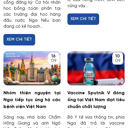
cổng đăng ký: Cơ hội nhận
cũng vậy....
học bổng toàn phần tại
các trường đại học hàng
XEM CHI TIẾT
đầu nước Nga Nếu bạn
đang có kế hoạch...
XEM CHI TIẾT
16
10
09
09
Nhóm thiện nguyện tại
Vaccine Sputnik V đóng
Nga tiếp tục ủng hộ các
ống tại Việt Nam đạt tiêu
bệnh viện Việt Nam
chuẩn chất lượng
Sáng nay, nhà báo Chẩm
Bộ Y tế vừa thông tin, phía
Hồng Giang và anh Ngô
Nga đã trả lời vaccine