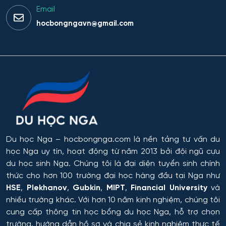
Email
hocbongngavn@gmail.com
Du học Nga
– hocbongnga.com là nền tảng tư vấn du
học Nga uy tín, hoạt động từ năm 2013 bởi đội ngũ cựu
du học sinh Nga. Chúng tôi là đại diện tuyển sinh chính
thức cho hơn 100 trường đại học hàng đầu tại Nga như
HSE
,
Plekhanov
,
Gubkin
,
MIPT
,
Financial University
và
nhiều trường khác. Với hơn 10 năm kinh nghiệm, chúng tôi
cung cấp thông tin
học bổng du học Nga
, hỗ trợ chọn
trường, hướng dẫn hồ sơ và chia sẻ kinh nghiệm thực tế