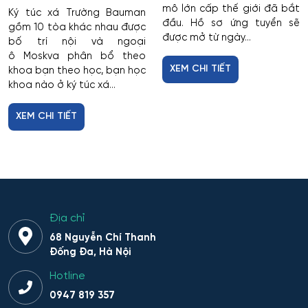
mô lớn cấp thế giới đã bắt
Ký túc xá Trường Bauman
đầu. Hồ sơ ứng tuyển sẽ
gồm 10 tòa khác nhau được
được mở từ ngày...
bố trí nội và ngoại
ô Moskva phân bổ theo
XEM CHI TIẾT
khoa bạn theo học, bạn học
khoa nào ở ký túc xá...
XEM CHI TIẾT
Địa chỉ
68 Nguyễn Chí Thanh
Đống Đa, Hà Nội
Hotline
0947 819 357