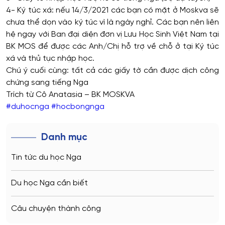
4- Ký túc xá: nếu 14/3/2021 các bạn có mặt ở Moskva sẽ
chưa thể dọn vào ký túc vì là ngày nghỉ. Các bạn nên liên
hệ ngay với Ban đại diện đơn vị Lưu Học Sinh Việt Nam tại
BK MOS để được các Anh/Chị hỗ trợ về chỗ ở tại Ký túc
xá và thủ tục nhập học.
Chú ý cuối cùng: tất cả các giấy tờ cần được dịch công
chứng sang tiếng Nga
Trích từ Cô Anatasia – BK MOSKVA
#duhocnga
#hocbongnga
Danh mục
Tin tức du học Nga
Du học Nga cần biết
Câu chuyện thành công