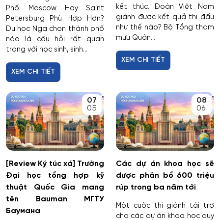
kết thúc. Đoàn Việt Nam
Phố: Moscow Hay Saint
giành được kết quả thi đấu
Petersburg Phù Hợp Hơn?
như thế nào? Bộ Tổng tham
Du học Nga chọn thành phố
mưu Quân...
nào là câu hỏi rất quan
trọng với học sinh, sinh...
XEM CHI TIẾT
XEM CHI TIẾT
07
08
05
06
[Review Ký túc xá] Trường
Các dự án khoa học sẽ
Đại học tổng hợp kỹ
được phân bổ 600 triệu
thuật Quốc Gia mang
rúp trong ba năm tới
tên Bauman МГТУ
Một cuộc thi giành tài trợ
Баумана
cho các dự án khoa học quy