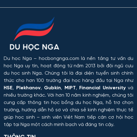
Du học Nga
– hocbongnga.com là nền tảng tư vấn du
học Nga uy tín, hoạt động từ năm 2013 bởi đội ngũ cựu
du học sinh Nga. Chúng tôi là đại diện tuyển sinh chính
thức cho hơn 100 trường đại học hàng đầu tại Nga như
HSE
,
Plekhanov
,
Gubkin
,
MIPT
,
Financial University
và
nhiều trường khác. Với hơn 10 năm kinh nghiệm, chúng tôi
cung cấp thông tin
học bổng du học Nga
, hỗ trợ chọn
trường, hướng dẫn hồ sơ và chia sẻ kinh nghiệm thực tế
giúp học sinh – sinh viên Việt Nam tiếp cận cơ hội học
tập tại Nga một cách minh bạch và đáng tin cậy.