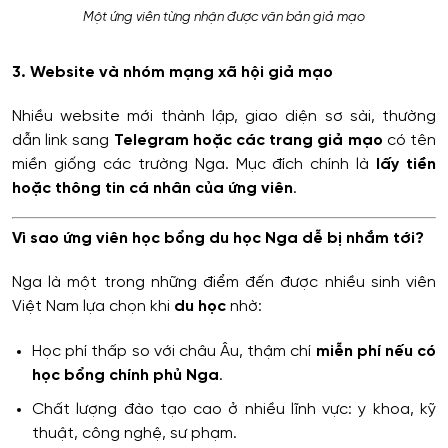
Một ứng viên từng nhận được văn bản giả mạo
3. Website và nhóm mạng xã hội giả mạo
Nhiều website mới thành lập, giao diện sơ sài, thường
dẫn link sang
Telegram hoặc các trang giả mạo
có tên
miền giống các trường Nga. Mục đích chính là
lấy tiền
hoặc thông tin cá nhân của ứng viên
.
Vì sao ứng viên
học bổng du học Nga
dễ bị nhắm tới?
Nga là một trong những điểm đến được nhiều sinh viên
Việt Nam lựa chọn khi
du học
nhờ:
Học phí thấp so với châu Âu, thậm chí
miễn phí nếu có
học bổng chính phủ Nga
.
Chất lượng đào tạo cao ở nhiều lĩnh vực: y khoa, kỹ
thuật, công nghệ, sư phạm.