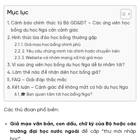
Mục lục
Cảnh báo chính thức từ Bộ GD&ĐT – Các ứng viên học
bổng du học Nga cần cảnh giác
Hình thức lừa đảo học bổng thường gặp
1. Giả mạo học bổng chính phủ
2. Yêu cầu chứng minh tài chính hoặc chuyển tiền
3. Website và nhóm mạng xã hội giả mạo
Vì sao ứng viên học bổng du học Nga dễ bị nhắm tới?
Làm thế nào để nhận diện học bổng giả?
FAQ – Giải đáp thắc mắc
Kết luận – Cảnh giác để không mất cơ hội du học Nga
🎓 Bạn quan tâm tới học bổng Nga?
Các thủ đoạn phổ biến:
Giả mạo văn bản, con dấu, chữ ký của Bộ hoặc các
trường đại học nước ngoài
để cấp “thư mời nhập
học”.