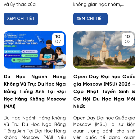
và ủy thác của...
không gian học nhóm,...
XEM CHI TIẾT
XEM CHI TIẾT
10
10
07
02
Du Học Ngành Hàng
Open Day Đại học Quốc
Không Vũ Trụ: Du Học Nga
gia Moscow (MSU) 2026 –
Bằng Tiếng Anh Tại Đại
Cập Nhật Tuyển Sinh &
Học Hàng Không Moscow
Cơ Hội Du Học Nga Mới
(MAI)
Nhất
Du Học Ngành Hàng Không
Open Day Đại học Quốc gia
Vũ Trụ: Du Học Nga Bằng
Moscow (MSU) là sự kiện
Tiếng Anh Tại Đại Học Hàng
quan trọng dành cho sinh
Không Moscow (MAI) Nếu
viên quốc tế đang quan