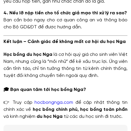
yêu cầu nộp tiền, gần như chắc chắn đó là giả.
4. Nếu lỡ nộp tiền cho tổ chức giả mạo thì xử lý ra sao?
Bạn cần báo ngay cho cơ quan công an và thông báo
cho Bộ GD&ĐT để được hướng dẫn.
Kết luận – Cảnh giác để không mất cơ hội
du học Nga
Học bổng du học Nga
là cơ hội quý giá cho sinh viên Việt
Nam, nhưng cũng là “mồi nhử” để kẻ xấu trục lợi. Ứng viên
cần tỉnh táo, chỉ tin tưởng thông tin từ kênh chính thống,
tuyệt đối không chuyển tiền ngoài quy định.
🎓 Bạn quan tâm tới học bổng Nga?
👉 Truy cập
hocbongnga.com
để cập nhật thông tin
chính xác về
học bổng chính phủ, học bổng toàn phần
và kinh nghiệm
du học Nga
từ các du học sinh đi trước.