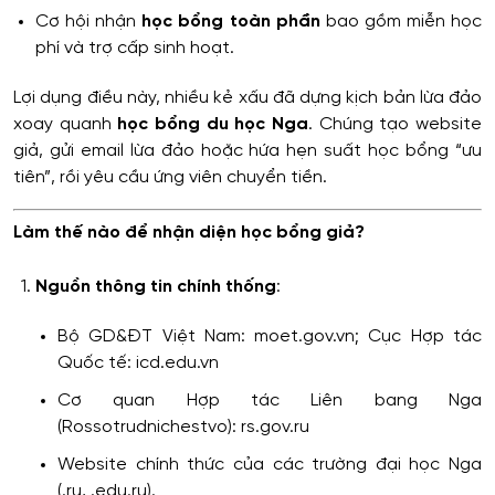
Cơ hội nhận
học bổng toàn phần
bao gồm miễn học
phí và trợ cấp sinh hoạt.
Lợi dụng điều này, nhiều kẻ xấu đã dựng kịch bản lừa đảo
xoay quanh
học bổng du học Nga
. Chúng tạo website
giả, gửi email lừa đảo hoặc hứa hẹn suất học bổng “ưu
tiên”, rồi yêu cầu ứng viên chuyển tiền.
Làm thế nào để nhận diện học bổng giả?
Nguồn thông tin chính thống
:
Bộ GD&ĐT Việt Nam:
moet.gov.vn; Cục Hợp tác
Quốc tế: icd.edu.vn
Cơ quan Hợp tác Liên bang Nga
(Rossotrudnichestvo):
rs.gov.ru
Website chính thức của các trường đại học Nga
(.ru, .edu.ru).