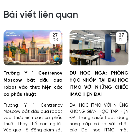
Bài viết liên quan
27
27
03
11
Trường Y 1 Centrenov
DU HỌC NGA: PHÒNG
Moscow bắt đầu đưa
HỌC NHÓM TẠI ĐẠI HỌC
robot vào thực hiện các
ITMO VỚI NHỮNG CHIẾC
ca phẫu thuật
IMAC HIỆN ĐẠI
Trường Y 1 Centrenov
ĐẠI HỌC ITMO VỚI NHỮNG
Moscow bắt đầu đưa robot
KHÔNG GIAN HỌC TẬP HIỆN
vào thực hiện các ca phẫu
ĐẠI Trong chuỗi hoạt động
thuật thay thế con người.
nâng cấp cơ sở vật chất
Vừa qua Hội đồng giám sát
của Đại học ITMO, một