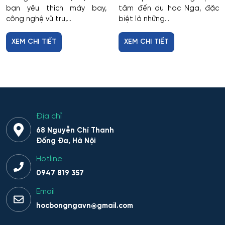
bạn yêu thích máy bay,
tâm đến du học Nga, đặc
công nghệ vũ trụ,...
biệt là những...
XEM CHI TIẾT
XEM CHI TIẾT
Địa chỉ
68 Nguyễn Chí Thanh
Đống Đa, Hà Nội
Hotline
0947 819 357
Email
hocbongngavn@gmail.com