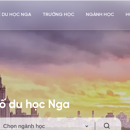
Ề DU HỌC NGA
TRƯỜNG HỌC
NGÀNH HỌC
H
hố du học Nga