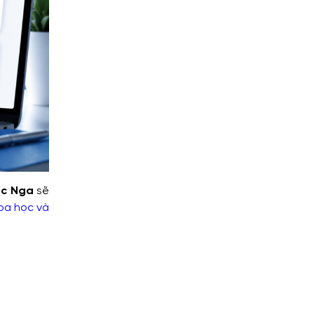
ọc Nga
sẽ
oa học và