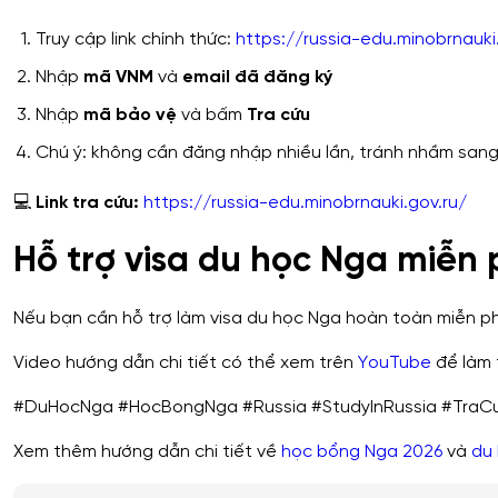
Truy cập link chính thức:
https://russia-edu.minobrnauki
Nhập
mã VNM
và
email đã đăng ký
Nhập
mã bảo vệ
và bấm
Tra cứu
Chú ý: không cần đăng nhập nhiều lần, tránh nhầm sang
💻
Link tra cứu:
https://russia-edu.minobrnauki.gov.ru/
Hỗ trợ visa du học Nga miễn 
Nếu bạn cần hỗ trợ làm visa du học Nga hoàn toàn miễn ph
Video hướng dẫn chi tiết có thể xem trên
YouTube
để làm 
#DuHocNga #HocBongNga #Russia #StudyInRussia #TraC
Xem thêm hướng dẫn chi tiết về
học bổng Nga 2026
và
du 