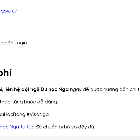
.gov.ru/
 phần Login
phí
í,
liên hệ đội ngũ Du học Nga
ngay để được hướng dẫn chi ti
theo từng bước dễ dàng.
uuHocBong #VisaNga
học Nga tự túc
để chuẩn bị hồ sơ đầy đủ.