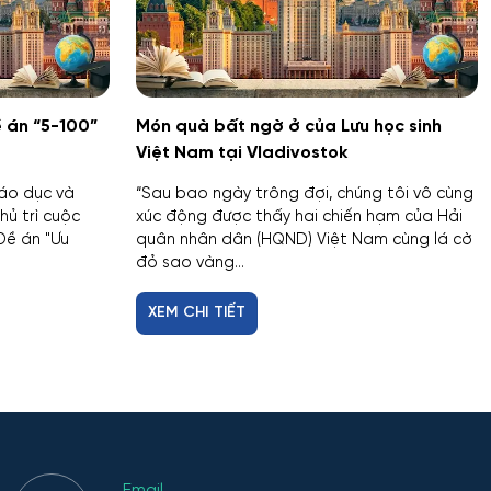
 án “5-100”
Món quà bất ngờ ở của Lưu học sinh
Việt Nam tại Vladivostok
iáo dục và
“Sau bao ngày trông đợi, chúng tôi vô cùng
ủ trì cuộc
xúc động được thấy hai chiến hạm của Hải
Đề án "Ưu
quân nhân dân (HQND) Việt Nam cùng lá cờ
đỏ sao vàng...
XEM CHI TIẾT
Email