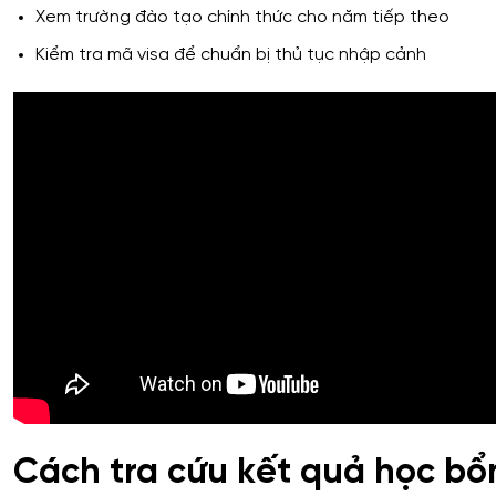
Xem trường đào tạo chính thức cho năm tiếp theo
Kiểm tra mã visa để chuẩn bị thủ tục nhập cảnh
Cách tra cứu kết quả học b