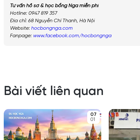
Tư vấn hồ sơ & học bổng Nga miễn phí
Hotline: 0947 819 357
Địa chỉ: 68 Nguyễn Chí Thanh, Hà Nội
Website:
hocbongnga.com
Fanpage:
www.facebook.com/hocbongnga
Bài viết liên quan
07
01