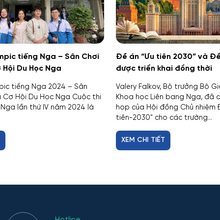
mpic tiếng Nga – Sân Chơi
Đề án “Ưu tiên 2030” và Đề
ơ Hội Du Học Nga
được triển khai đồng thời
pic tiếng Nga 2024 – Sân
Valery Falkov, Bộ trưởng Bộ G
và Cơ Hội Du Học Nga Cuộc thi
Khoa học Liên bang Nga, đã ch
 Nga lần thứ IV năm 2024 là
họp của Hội đồng Chủ nhiệm 
tiên-2030" cho các trường...
T
XEM CHI TIẾT
Hotline