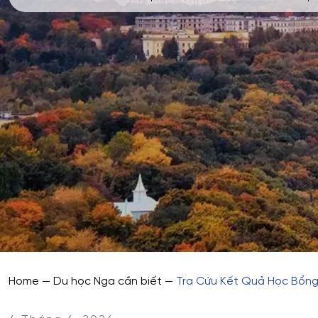
Home
—
Du học Nga cần biết
—
Tra Cứu Kết Quả Học Bổng