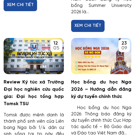
XEM CHI TIẾT
bổng Summer University
2026 là...
XEM CHI TIẾT
12
23
05
09
Review Ký túc xá Trường
Học bổng du học Nga
Đại học nghiên cứu quốc
2026 – Hướng dẫn đăng
gia: Đại học tổng hợp
ký dự tuyển chính thức
Tomsk TSU
Học bổng du học Nga
2026: Thông báo đăng ký
Tomsk được mệnh danh là
dự tuyển chính thức Cục Hợp
thành phố sinh viên của Liên
tác quốc tế – Bộ Giáo dục
bang Nga bởi 1/4 dân cư
và Đào tạo Việt Nam đã...
sinh sống tại tp này đều