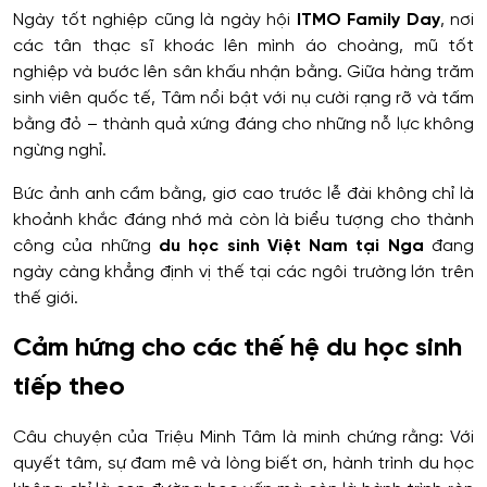
Ngày tốt nghiệp cũng là ngày hội
ITMO Family Day
, nơi
các tân thạc sĩ khoác lên mình áo choàng, mũ tốt
nghiệp và bước lên sân khấu nhận bằng. Giữa hàng trăm
sinh viên quốc tế, Tâm nổi bật với nụ cười rạng rỡ và tấm
bằng đỏ – thành quả xứng đáng cho những nỗ lực không
ngừng nghỉ.
Bức ảnh anh cầm bằng, giơ cao trước lễ đài không chỉ là
khoảnh khắc đáng nhớ mà còn là biểu tượng cho thành
công của những
du học sinh Việt Nam tại Nga
đang
ngày càng khẳng định vị thế tại các ngôi trường lớn trên
thế giới.
Cảm hứng cho các thế hệ du học sinh
tiếp theo
Câu chuyện của Triệu Minh Tâm là minh chứng rằng: Với
quyết tâm, sự đam mê và lòng biết ơn, hành trình du học