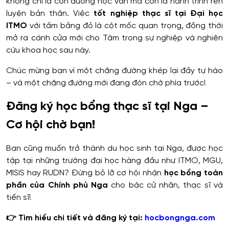
không chỉ là con đường học vấn mà còn là hành trình rèn
luyện bản thân. Việc
tốt nghiệp thạc sĩ tại Đại học
ITMO
với tấm bằng đỏ là cột mốc quan trọng, đồng thời
mở ra cánh cửa mới cho Tâm trong sự nghiệp và nghiên
cứu khoa học sau này.
Chúc mừng bạn vì một chặng đường khép lại đầy tự hào
– và một chặng đường mới đang đón chờ phía trước!
Đăng ký học bổng thạc sĩ tại Nga –
Cơ hội chờ bạn!
Bạn cũng muốn trở thành du học sinh tại Nga, được học
tập tại những trường đại học hàng đầu như ITMO, MGU,
MISIS hay RUDN? Đừng bỏ lỡ cơ hội nhận
học bổng toàn
phần của Chính phủ Nga
cho bậc cử nhân, thạc sĩ và
tiến sĩ!
👉 Tìm hiểu chi tiết và đăng ký tại:
hocbongnga.com