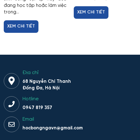
đang học tập hoặc làm việc
trong...
XEM CHI TIẾT
XEM CHI TIẾT
Địa chỉ
68 Nguyễn Chí Thanh
Đống Đa, Hà Nội
Hotline
0947 819 357
Email
hocbongngavn@gmail.com