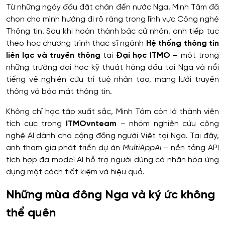
Từ những ngày đầu đặt chân đến nước Nga, Minh Tâm đã
chọn cho mình hướng đi rõ ràng trong lĩnh vực Công nghệ
Thông tin. Sau khi hoàn thành bậc cử nhân, anh tiếp tục
theo học chương trình thạc sĩ ngành
Hệ thống thông tin
liên lạc và truyền thông
tại
Đại học ITMO
– một trong
những trường đại học kỹ thuật hàng đầu tại Nga và nổi
tiếng về nghiên cứu trí tuệ nhân tạo, mạng lưới truyền
thông và bảo mật thông tin.
Không chỉ học tập xuất sắc, Minh Tâm còn là thành viên
tích cực trong
ITMOvnteam
– nhóm nghiên cứu công
nghệ AI dành cho cộng đồng người Việt tại Nga. Tại đây,
anh tham gia phát triển dự án
MultiAppAi
– nền tảng API
tích hợp đa model AI hỗ trợ người dùng cá nhân hóa ứng
dụng một cách tiết kiệm và hiệu quả.
Những mùa đông Nga và ký ức không
thể quên