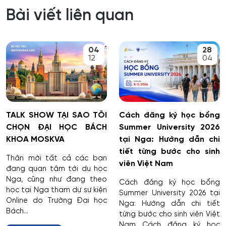
Bài viết liên quan
04
28
12
04
TALK SHOW TẠI SAO TÔI
Cách đăng ký học bổng
CHỌN ĐẠI HỌC BÁCH
Summer University 2026
KHOA MOSKVA
tại Nga: Hướng dẫn chi
tiết từng bước cho sinh
Thân mời tất cả các bạn
viên Việt Nam
đang quan tâm tới du học
Nga, cũng như đang theo
Cách đăng ký học bổng
học tại Nga tham dự sự kiện
Summer University 2026 tại
Online do Trường Đại học
Nga: Hướng dẫn chi tiết
Bách...
từng bước cho sinh viên Việt
Nam Cách đăng ký học