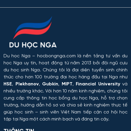
Du học Nga
– hocbongnga.com là nền tảng tư vấn du
học Nga uy tín, hoạt động từ năm 2013 bởi đội ngũ cựu
du học sinh Nga. Chúng tôi là đại diện tuyển sinh chính
thức cho hơn 100 trường đại học hàng đầu tại Nga như
HSE
,
Plekhanov
,
Gubkin
,
MIPT
,
Financial University
và
nhiều trường khác. Với hơn 10 năm kinh nghiệm, chúng tôi
cung cấp thông tin
học bổng du học Nga
, hỗ trợ chọn
trường, hướng dẫn hồ sơ và chia sẻ kinh nghiệm thực tế
giúp học sinh – sinh viên Việt Nam tiếp cận cơ hội học
tập tại Nga một cách minh bạch và đáng tin cậy.