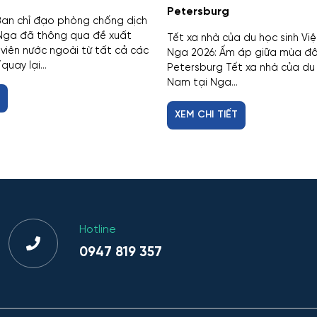
Petersburg
Ban chỉ đạo phòng chống dịch
 Nga đã thông qua đề xuất
Tết xa nhà của du học sinh Vi
 viên nước ngoài từ tất cả các
Nga 2026: Ấm áp giữa mùa đô
uay lại...
Petersburg Tết xa nhà của du 
Nam tại Nga...
T
XEM CHI TIẾT
Hotline
0947 819 357