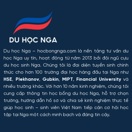
Du học Nga
– hocbongnga.com là nền tảng tư vấn du
học Nga uy tín, hoạt động từ năm 2013 bởi đội ngũ cựu
du học sinh Nga. Chúng tôi là đại diện tuyển sinh chính
thức cho hơn 100 trường đại học hàng đầu tại Nga như
HSE
,
Plekhanov
,
Gubkin
,
MIPT
,
Financial University
và
nhiều trường khác. Với hơn 10 năm kinh nghiệm, chúng tôi
cung cấp thông tin
học bổng du học Nga
, hỗ trợ chọn
trường, hướng dẫn hồ sơ và chia sẻ kinh nghiệm thực tế
giúp học sinh – sinh viên Việt Nam tiếp cận cơ hội học
tập tại Nga một cách minh bạch và đáng tin cậy.