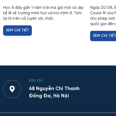
Học ở đây gần 1 năm trời mà giờ mới có dịp
Ngày 20/08, 
kể lể về trường mình học và ktx mình ở. Tóm
Covid-19 của
lại là trên cả tuyệt vời, thật...
cho phép sinh
quốc gia đến/q
XEM CHI TIẾT
XEM CHI TIẾ
Địa chỉ
68 Nguyễn Chí Thanh
Đống Đa, Hà Nội