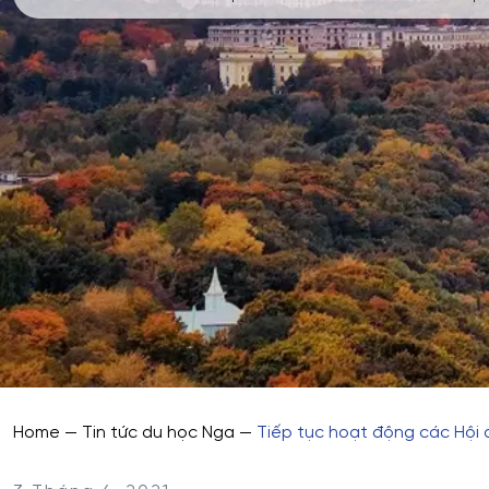
Home
—
Tin tức du học Nga
—
Tiếp tục hoạt động các Hội 