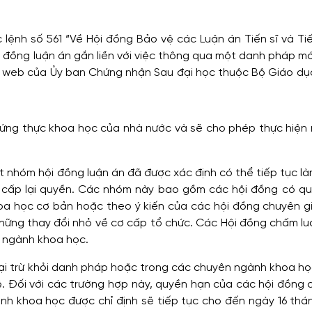
ệnh số 561 “Về Hội đồng Bảo vệ các Luận án Tiến sĩ và Tiế
i đồng luận án gắn liền với việc thông qua một danh pháp m
ng web của Ủy ban Chứng nhận Sau đại học thuộc Bộ Giáo dụ
hứng thực khoa học của nhà nước và sẽ cho phép thực hiện
 nhóm hội đồng luận án đã được xác định có thể tiếp tục là
ệc cấp lại quyền. Các nhóm này bao gồm các hội đồng có q
oa học cơ bản hoặc theo ý kiến của các hội đồng chuyên g
hững thay đổi nhỏ về cơ cấp tổ chức. Các Hội đồng chấm lu
 ngành khoa học.
oại trừ khỏi danh pháp hoặc trong các chuyên ngành khoa họ
. Đối với các trường hợp này, quyền hạn của các hội đồng 
ành khoa học được chỉ định sẽ tiếp tục cho đến ngày 16 thá