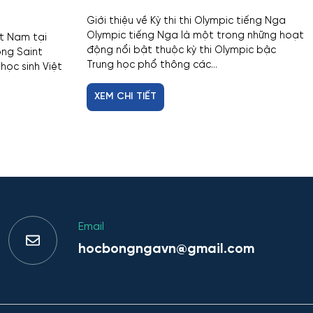
Giới thiệu về Kỳ thi thi Olympic tiếng Nga
Olympic tiếng Nga là một trong những hoạt
ệt Nam tại
động nổi bật thuộc kỳ thi Olympic bậc
ng Saint
Trung học phổ thông các...
học sinh Việt
XEM CHI TIẾT
Email
hocbongngavn@gmail.com