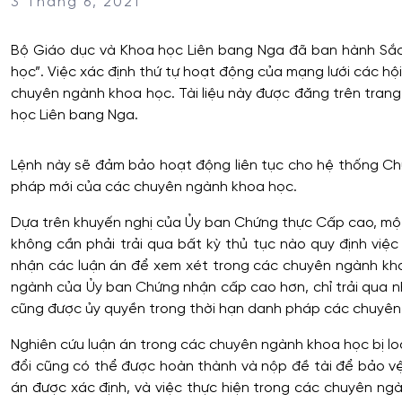
3 Tháng 6, 2021
Bộ Giáo dục và Khoa học Liên bang Nga đã ban hành Sắc l
học”. Việc xác định thứ tự hoạt động của mạng lưới các hộ
chuyên ngành khoa học. Tài liệu này được đăng trên tra
học Liên bang Nga.
Lệnh này sẽ đảm bảo hoạt động liên tục cho hệ thống C
pháp mới của các chuyên ngành khoa học.
Dựa trên khuyến nghị của Ủy ban Chứng thực Cấp cao, một
không cần phải trải qua bất kỳ thủ tục nào quy định vi
nhận các luận án để xem xét trong các chuyên ngành kh
ngành của Ủy ban Chứng nhận cấp cao hơn, chỉ trải qua n
cũng được ủy quyền trong thời hạn danh pháp các chuyên
Nghiên cứu luận án trong các chuyên ngành khoa học bị l
đổi cũng có thể được hoàn thành và nộp đề tài để bảo vệ
án được xác định, và việc thực hiện trong các chuyên ng