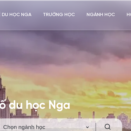
Ề DU HỌC NGA
TRƯỜNG HỌC
NGÀNH HỌC
H
hố du học Nga