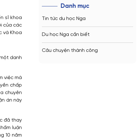
Danh mục
n sĩ khoa
Tin tức du học Nga
ới của các
c và Khoa
Du học Nga cần biết
Câu chuyện thành công
 một danh
m việc mà
uyền chấp
ia chuyên
ận án này
c đã thay
chấm luận
ng 10 năm