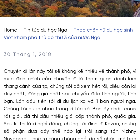
Home
—
Tin tức du học Nga
—
Theo chân nữ du học sinh
Việt khám phá thủ đô thứ 3 của nước Nga
30 Tháng 1, 2018
Chuyến đi lần này tôi sẽ không kể nhiều về thành phố, vì
mục đích chính của chuyến đi là tham quan danh lam
thắng cảnh của tp, chúng tôi đã xem hết rồi, điều còn lại
duy nhất, đáng giá nhất sau chuyến đi là tình người, tình
bạn. Lần đầu tiên tôi đi du lịch xa với 1 bạn người nga.
Chúng tôi quen nhau trong kí túc xá. Bạn ấy chơi tennis
rất giỏi, đã thi đấu nhiều giải cấp thành phố, quốc gia.
Sau kì thi là kì nghỉ đông, chúng tôi định đi Kazan, nhưng
số phận đưa đẩy thế nào lại trôi sang tận Nizhny
Novgorod. Thực ra cũng không phải do số phận, mà bạn