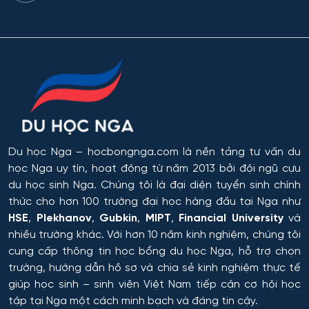
Du học Nga
– hocbongnga.com là nền tảng tư vấn du
học Nga uy tín, hoạt động từ năm 2013 bởi đội ngũ cựu
du học sinh Nga. Chúng tôi là đại diện tuyển sinh chính
thức cho hơn 100 trường đại học hàng đầu tại Nga như
HSE
,
Plekhanov
,
Gubkin
,
MIPT
,
Financial University
và
nhiều trường khác. Với hơn 10 năm kinh nghiệm, chúng tôi
cung cấp thông tin
học bổng du học Nga
, hỗ trợ chọn
trường, hướng dẫn hồ sơ và chia sẻ kinh nghiệm thực tế
giúp học sinh – sinh viên Việt Nam tiếp cận cơ hội học
tập tại Nga một cách minh bạch và đáng tin cậy.