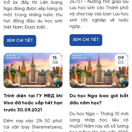
24/07 - Nướng thịt giao lưu
trở lại đây thì Liên bang
Lưu học sinh các Thành phố
Nga đang được xếp hạng là
và chia tay các bạn Lưu học
một trong những nước thu
sinh tốt nghiệp về nước
hút đông đảo du học sinh
ngày...
Việt Nam. Được biết...
XEM CHI TIẾT
XEM CHI TIẾT
15
09
08
05
Trình diện tại ГУ МВД khi
Du học Nga bao giờ bắt
Visa đã hoặc sắp hết hạn
đầu năm học?
trước 30.09.2021
Du học Nga – Tháng 10 mới
sang nhập học liệu có
Đêm nay vào 21h 50 phút
muộn? Năm nay với số lượng
tại sân bay Sheremetyevo,