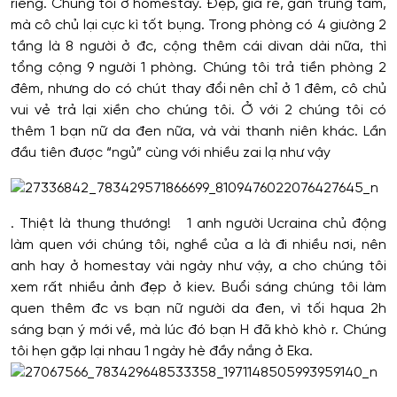
riêng. Chúng tôi ở homestay. Đẹp, giá rẻ, gần trung tâm,
mà cô chủ lại cực kì tốt bụng. Trong phòng có 4 giường 2
tầng là 8 người ở đc, cộng thêm cái divan dài nữa, thì
tổng cộng 9 người 1 phòng. Chúng tôi trả tiền phòng 2
đêm, nhưng do có chút thay đổi nên chỉ ở 1 đêm, cô chủ
vui vẻ trả lại xiền cho chúng tôi. Ở với 2 chúng tôi có
thêm 1 bạn nữ da đen nữa, và vài thanh niên khác. Lần
đầu tiên được “ngủ” cùng với nhiều zai lạ như vậy
. Thiệt là thung thướng! 1 anh người Ucraina chủ động
làm quen với chúng tôi, nghề của a là đi nhiều nơi, nên
anh hay ở homestay vài ngày như vậy, a cho chúng tôi
xem rất nhiều ảnh đẹp ở kiev. Buổi sáng chúng tôi làm
quen thêm đc vs bạn nữ người da đen, vì tối hqua 2h
sáng bạn ý mới về, mà lúc đó bạn H đã khò khò r. Chúng
tôi hẹn gặp lại nhau 1 ngày hè đầy nắng ở Eka.