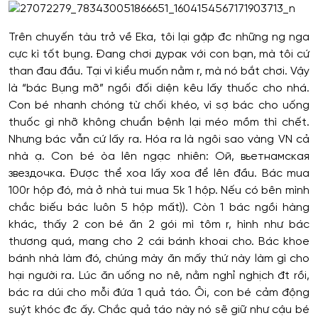
Trên chuyến tàu trở về Eka, tôi lại gặp đc những ng nga
cực kì tốt bụng. Đang chơi дурак với con bạn, mà tôi cứ
than đau đầu. Tại vì kiểu muốn nằm r, mà nó bắt chơi. Vậy
là “bác Bụng mỡ” ngồi đối diện kêu lấy thuốc cho nhá.
Con bé nhanh chóng từ chối khéo, vì sợ bác cho uống
thuốc gì nhỡ không chuẩn bệnh lại méo mồm thì chết.
Nhưng bác vẫn cứ lấy ra. Hóa ra là ngôi sao vàng VN cả
nhà ạ. Con bé òa lên ngạc nhiên: Ой, вьетнамская
звездочка. Được thể xoa lấy xoa để lên đầu. Bác mua
100r hộp đó, mà ở nhà tui mua 5k 1 hộp. Nếu có bên mình
chắc biếu bác luôn 5 hộp mất)). Còn 1 bác ngồi hàng
khác, thấy 2 con bé ăn 2 gói mì tôm r, hình như bác
thương quá, mang cho 2 cái bánh khoai cho. Bác khoe
bánh nhà làm đó, chúng mày ăn mấy thứ này làm gì cho
hại người ra. Lúc ăn uống no nê, nằm nghỉ nghịch đt rồi,
bác ra dúi cho mỗi đứa 1 quả táo. Ôi, con bé cảm động
suýt khóc đc ấy. Chắc quả táo này nó sẽ giữ như cậu bé