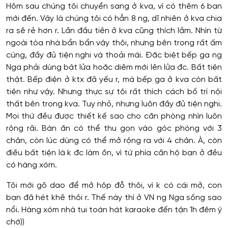
Hôm sau chúng tôi chuyển sang ở kva, vì có thêm 6 bạn
mới đến. Vậy là chúng tôi có hẳn 8 ng, dĩ nhiên ở kva chia
ra sẽ rẻ hơn r. Lần đầu tiên ở kva cũng thích lắm. Nhìn từ
ngoài tòa nhà bẩn bẩn vậy thôi, nhưng bên trong rất ấm
cúng, đầy đủ tiện nghi và thoải mái. Đặc biệt bếp ga ng
Nga phải dùng bật lửa hoặc diêm mới lên lửa đc. Bất tiện
thật. Bếp điện ở ktx đã yếu r, mà bếp ga ở kva còn bất
tiện như vậy. Nhưng thực sự tôi rất thích cách bố trí nội
thất bên trong kva. Tuy nhỏ, nhưng luôn đầy đủ tiện nghi.
Mọi thứ đều được thiết kế sao cho căn phòng nhìn luôn
rộng rãi. Bàn ăn có thể thu gọn vào góc phòng với 3
chân, còn lúc dùng có thể mở rộng ra với 4 chân. À, còn
điều bất tiện là k đc làm ồn, vì tứ phía căn hộ bạn ở đều
có hàng xóm.
Tôi mới gõ dao để mở hộp đỗ thôi, vì k có cái mở, con
bạn đã hét khẽ thôi r. Thế này thì ở VN ng Nga sống sao
nổi. Hàng xóm nhà tui toàn hát karaoke đến tận 1h đêm ý
chớ))