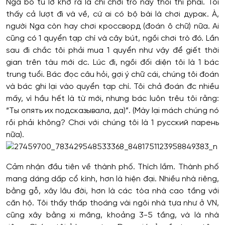
Nga bỏ tú lơ khơ ra là chỉ chơi trò này thôi thì phải. Tôi
thấy cả lượt đi và về, cứ ai có bộ bài là chơi дурак. À,
người Nga còn hay chơi кроссворд (đoán ô chữ) nữa. Ai
cũng có 1 quyển tạp chí và cây bút, ngồi chơi trò đó. Lần
sau đi chắc tôi phải mua 1 quyển như vậy để giết thời
gian trên tàu mới dc. Lúc đi, ngồi đối diện tôi là 1 bác
trung tuổi. Bác đọc câu hỏi, gợi ý chữ cái, chúng tôi đoán
và bác ghi lại vào quyển tạp chí. Tôi chả đoán đc nhiều
mấy, vì hầu hết là từ mới, nhưng bác luôn trêu tôi rằng:
“Ты опять их подсказывала, да)”. (Mày lại mách chúng nó
rồi phải không? Chơi với chúng tôi là 1 русский парень
nữa).
Cảm nhận đầu tiên về thành phố. Thích lắm. Thành phố
mang dáng dấp cổ kính, hơn là hiện đại. Nhiều nhà riêng,
bằng gỗ, xây lâu đời, hơn là các tòa nhà cao tầng với
căn hộ. Tôi thấy thấp thoáng vài ngôi nhà tựa như ở VN,
cũng xây bằng xi măng, khoảng 3-5 tầng, và là nhà