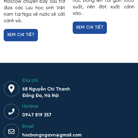
học bổng lên tới gần 1000
Moscow chuyến bay cứu trợ
suất, nên đợt xuất cảnh
đưa các Lưu học sinh Việt
vào...
nam tại Nga về nước sẽ cất
cánh và...
XEM CHI TIẾT
XEM CHI TIẾT
Địa chỉ
68 Nguyễn Chí Thanh
Đống Đa, Hà Nội
Hotline
0947 819 357
Email
hocbongngavn@gmail.com