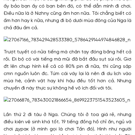
ấy bảo bạn ấy có bạn bên đó, có thể dẫn mình đi chơi.
Điều nữa là ở Nizhny cũng ấm hơn nữa. Tôi chẳng biết có
ấm hơn hay k nữa, nhưng đi bộ dưới mùa đông của Nga là
chả đâu ấm cả.
Trượt tuyết có nửa tiếng mà chân tay đóng băng hết cả
rồi. Đi bộ có vài tiếng mà mũi đã bắt đầu sụt sùi rồi. Giơ
đt lên chụp hình kể cả có 80% pin đi nữa, thì cũng sập
cmn nguồn luôn đc. Túm cái váy lại là nên đi du lịch vào
mùa hè, cảnh vật hay khí hậu đều tốt hơn cả. Nhưng
chuyến đi này thực sự không hề vô ích đối với tôi.
Lần thứ 2 đi tàu ở Nga. Chúng tôi ở toa giá rẻ, nhưng
điều kiện vệ sinh khá tốt. 19 tiếng đồng hồ chỉ ăn, ngủ và
chơi дурак (ở mình gọi là chơi Tấn đó). Hình như người