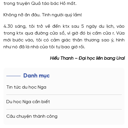
trong truyện Quả táo bác Hồ mất.
Không nỡ ăn đâu. Tình người quý lắm!
4.30 sáng, tôi trở về đến ktx sau 5 ngày du lịch, vào
trong ktx qua đường cửa sổ, vì giờ đó bị cấm cửa r. Vừa
mới bước vào, tôi có cảm giác thân thương sao ý, hình
như nó đã là nhà của tôi tự bao giờ rồi.
Hiếu Thanh – Đại học liên bang Ural
Danh mục
Tin tức du học Nga
Du học Nga cần biết
Câu chuyện thành công