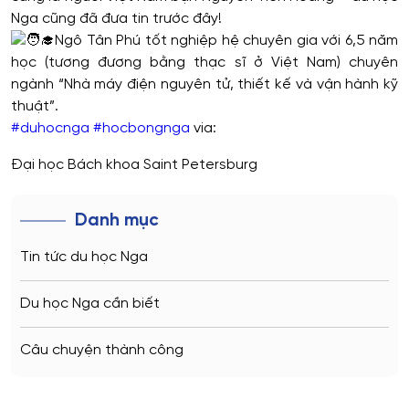
Nga cũng đã đưa tin trước đây!
Ngô Tân Phú tốt nghiệp hệ chuyên gia với 6,5 năm
học (tương đương bằng thạc sĩ ở Việt Nam) chuyên
ngành “Nhà máy điện nguyên tử, thiết kế và vận hành kỹ
thuật”.
#duhocnga
#hocbongnga
via:
Đại học Bách khoa Saint Petersburg
Danh mục
Tin tức du học Nga
Du học Nga cần biết
Câu chuyện thành công