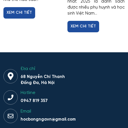
nhất 2025 là danh sách
được nhiều phụ huynh và học
XEM CHI TIẾT
sinh Việt Nam...
XEM CHI TIẾT
Địa chỉ
68 Nguyễn Chí Thanh
Đống Đa, Hà Nội
Hotline
0947 819 357
Email
hocbongngavn@gmail.com