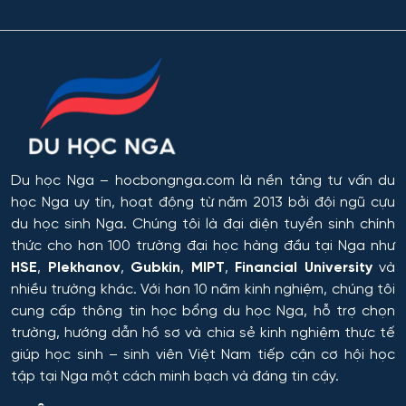
Du học Nga
– hocbongnga.com là nền tảng tư vấn du
học Nga uy tín, hoạt động từ năm 2013 bởi đội ngũ cựu
du học sinh Nga. Chúng tôi là đại diện tuyển sinh chính
thức cho hơn 100 trường đại học hàng đầu tại Nga như
HSE
,
Plekhanov
,
Gubkin
,
MIPT
,
Financial University
và
nhiều trường khác. Với hơn 10 năm kinh nghiệm, chúng tôi
cung cấp thông tin
học bổng du học Nga
, hỗ trợ chọn
trường, hướng dẫn hồ sơ và chia sẻ kinh nghiệm thực tế
giúp học sinh – sinh viên Việt Nam tiếp cận cơ hội học
tập tại Nga một cách minh bạch và đáng tin cậy.