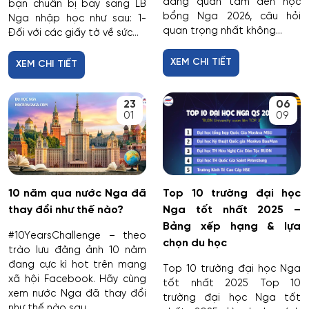
đang quan tâm đến học
bạn chuẩn bị bay sang LB
bổng Nga 2026, câu hỏi
Nga nhập học như sau: 1-
quan trọng nhất không...
Đối với các giấy tờ về sức...
XEM CHI TIẾT
XEM CHI TIẾT
23
06
01
09
10 năm qua nước Nga đã
Top 10 trường đại học
thay đổi như thế nào?
Nga tốt nhất 2025 –
Bảng xếp hạng & lựa
#10YearsChallenge – theo
chọn du học
trào lưu đăng ảnh 10 năm
đang cực kì hot trên mạng
Top 10 trường đại học Nga
xã hội Facebook. Hãy cùng
tốt nhất 2025 Top 10
xem nước Nga đã thay đổi
trường đại học Nga tốt
như thế nào sau...