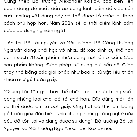
Cũng theo Bộ trưởng Alexander Kozlov, các bên liên
quan đang đề xuất dần áp dụng lệnh cấm để việc sản
xuất những vật dụng này có thể được tổ chức lại theo
cách phù hợp hơn. Năm 2024 sẽ là thời điểm lệnh cấm
được áp dụng nghiêm ngặt.
Hiện tại, Bộ Tài nguyên và Môi trường, Bộ Công thương
Nga vẫn đang phối hợp với nhau để xác định cụ thể hơn
danh sách 28 sản phẩm nhựa dùng một lần bị cấm. Các
sản phẩm không được phép sử dụng dự kiến sẽ được
thay thế bằng các giải pháp như bao bì từ vật liệu thiên
nhiên như gỗ hoặc giấy.
“Chúng tôi đề nghị thay thế những chai nhựa trong suốt
bằng những loại chai dễ tái chế hơn. Đĩa dùng một lần
có thể được làm từ bột giấy. Ống hút có thể làm bằng
gỗ hoặc giấy đặc biệt. Nhìn chung, những công nghệ này
đều đã tồn tại và đang được sử dụng”. Bộ trưởng Bộ tài
Nguyên và Môi trường Nga Alexander Kozlov nói.