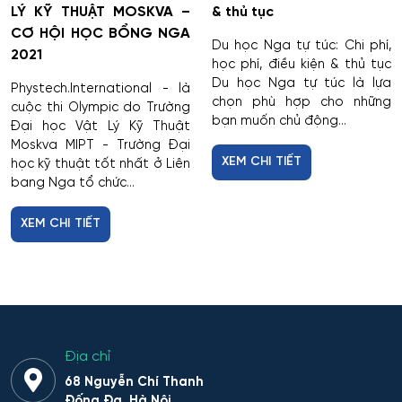
LÝ KỸ THUẬT MOSKVA –
& thủ tục
CƠ HỘI HỌC BỔNG NGA
Du học Nga tự túc: Chi phí,
2021
học phí, điều kiện & thủ tục
Du học Nga tự túc là lựa
Phystech.International - là
chọn phù hợp cho những
cuộc thi Olympic do Trường
bạn muốn chủ động...
Đại học Vật Lý Kỹ Thuật
Moskva MIPT - Trường Đại
XEM CHI TIẾT
học kỹ thuật tốt nhất ở Liên
bang Nga tổ chức...
XEM CHI TIẾT
Địa chỉ
68 Nguyễn Chí Thanh
Đống Đa, Hà Nội