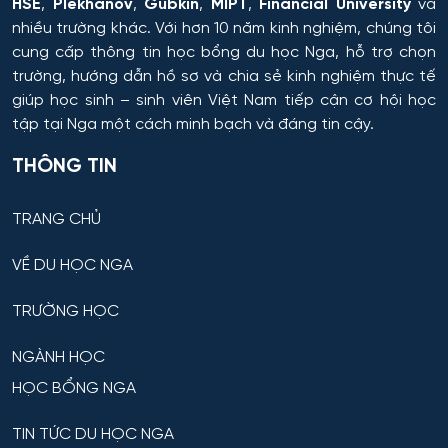
HSE
,
Plekhanov
,
Gubkin
,
MIPT
,
Financial University
và
nhiều trường khác. Với hơn 10 năm kinh nghiệm, chúng tôi
cung cấp thông tin
học bổng du học Nga
, hỗ trợ chọn
trường, hướng dẫn hồ sơ và chia sẻ kinh nghiệm thực tế
giúp học sinh – sinh viên Việt Nam tiếp cận cơ hội học
tập tại Nga một cách minh bạch và đáng tin cậy.
THÔNG TIN
TRANG CHỦ
VỀ DU HỌC NGA
TRƯỜNG HỌC
NGÀNH HỌC
HỌC BỔNG NGA
TIN TỨC DU HỌC NGA