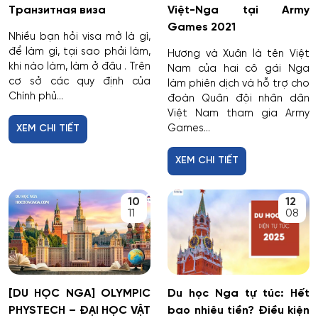
Транзитная виза
Việt-Nga tại Army
Games 2021
Nhiều bạn hỏi visa mở là gì,
để làm gì, tại sao phải làm,
Hương và Xuân là tên Việt
khi nào làm, làm ở đâu . Trên
Nam của hai cô gái Nga
cơ sở các quy định của
làm phiên dịch và hỗ trợ cho
Chính phủ...
đoàn Quân đội nhân dân
Việt Nam tham gia Army
Games...
XEM CHI TIẾT
XEM CHI TIẾT
10
12
11
08
[DU HỌC NGA] OLYMPIC
Du học Nga tự túc: Hết
PHYSTECH – ĐẠI HỌC VẬT
bao nhiêu tiền? Điều kiện