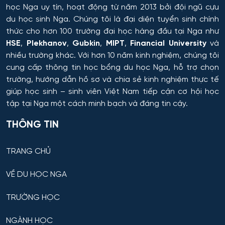
học Nga uy tín, hoạt động từ năm 2013 bởi đội ngũ cựu
du học sinh Nga. Chúng tôi là đại diện tuyển sinh chính
thức cho hơn 100 trường đại học hàng đầu tại Nga như
HSE
,
Plekhanov
,
Gubkin
,
MIPT
,
Financial University
và
nhiều trường khác. Với hơn 10 năm kinh nghiệm, chúng tôi
cung cấp thông tin
học bổng du học Nga
, hỗ trợ chọn
trường, hướng dẫn hồ sơ và chia sẻ kinh nghiệm thực tế
giúp học sinh – sinh viên Việt Nam tiếp cận cơ hội học
tập tại Nga một cách minh bạch và đáng tin cậy.
THÔNG TIN
TRANG CHỦ
VỀ DU HỌC NGA
TRƯỜNG HỌC
NGÀNH HỌC