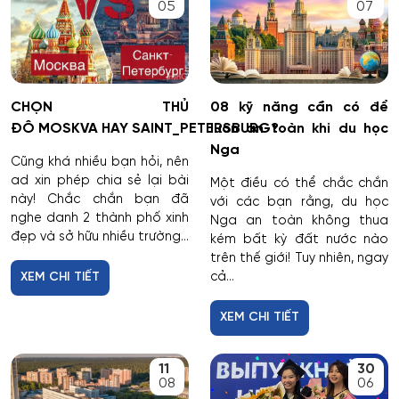
05
07
CHỌN THỦ
08 kỹ năng cần có để
ĐÔ MOSKVA HAY SAINT_PETERSBURG?
luôn an toàn khi du học
Nga
Cũng khá nhiều bạn hỏi, nên
ad xin phép chia sẻ lại bài
Một điều có thể chắc chắn
này! Chắc chắn bạn đã
với các bạn rằng, du học
nghe danh 2 thành phố xinh
Nga an toàn không thua
đẹp và sở hữu nhiều trường...
kém bất kỳ đất nước nào
trên thế giới! Tuy nhiên, ngay
cả...
XEM CHI TIẾT
XEM CHI TIẾT
11
30
08
06