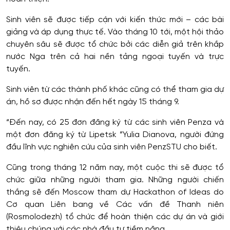
Sinh viên sẽ được tiếp cận với kiến ​​thức mới – các bài
giảng và áp dụng thực tế. Vào tháng 10 tới, một hội thảo
chuyên sâu sẽ được tổ chức bởi các diễn giả trên khắp
nước Nga trên cả hai nền tảng ngoại tuyến và trực
tuyến.
Sinh viên từ các thành phố khác cũng có thể tham gia dự
án, hồ sơ được nhận đến hết ngày 15 tháng 9.
“Đến nay, có 25 đơn đăng ký từ các sinh viên Penza và
một đơn đăng ký từ Lipetsk ”Yulia Dianova, người đứng
đầu lĩnh vực nghiên cứu của sinh viên PenzSTU cho biết.
Cũng trong tháng 12 năm nay, một cuộc thi sẽ được tổ
chức giữa những người tham gia. Những người chiến
thắng sẽ đến Moscow tham dự Hackathon of Ideas do
Cơ quan Liên bang về Các vấn đề Thanh niên
(Rosmolodezh) tổ chức để hoàn thiện các dự án và giới
thiệu chúng với các nhà đầu tư tiềm năng.