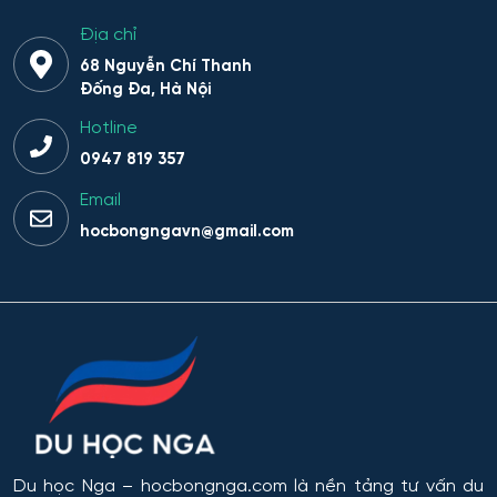
Địa chỉ
68 Nguyễn Chí Thanh
Đống Đa, Hà Nội
Hotline
0947 819 357
Email
hocbongngavn@gmail.com
Du học Nga
– hocbongnga.com là nền tảng tư vấn du