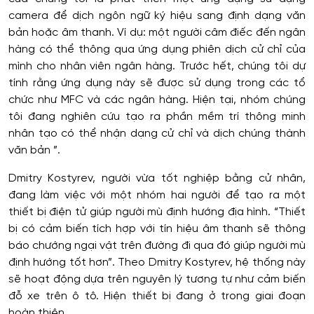
camera để dịch ngôn ngữ ký hiệu sang định dạng văn
bản hoặc âm thanh. Ví dụ: một người câm điếc đến ngân
hàng có thể thông qua ứng dụng phiên dịch cử chỉ của
mình cho nhân viên ngân hàng. Trước hết, chúng tôi dự
tính rằng ứng dụng này sẽ được sử dụng trong các tổ
chức như MFC và các ngân hàng. Hiện tại, nhóm chúng
tôi đang nghiên cứu tạo ra phần mềm trí thông minh
nhân tạo có thể nhận dạng cử chỉ và dịch chúng thành
văn bản ”.
Dmitry Kostyrev, người vừa tốt nghiệp bằng cử nhân,
đang làm việc với một nhóm hai người để tạo ra một
thiết bị điện tử giúp người mù định hướng địa hình. “Thiết
bị có cảm biến tích hợp với tín hiệu âm thanh sẽ thông
báo chướng ngại vật trên đường đi qua đó giúp người mù
định hướng tốt hơn”. Theo Dmitry Kostyrev, hệ thống này
sẽ hoạt động dựa trên nguyên lý tương tự như cảm biến
đỗ xe trên ô tô. Hiện thiết bị đang ở trong giai đoạn
hoàn thiện.