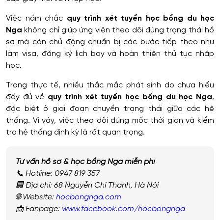
Việc nắm chắc
quy trình xét tuyển học bổng du học
Nga
không chỉ giúp ứng viên theo dõi đúng trạng thái hồ
sơ mà còn chủ động chuẩn bị các bước tiếp theo như
làm visa, đăng ký lịch bay và hoàn thiện thủ tục nhập
học.
Trong thực tế, nhiều thắc mắc phát sinh do chưa hiểu
đầy đủ về
quy trình xét tuyển học bổng du học Nga
,
đặc biệt ở giai đoạn chuyển trạng thái giữa các hệ
thống. Vì vậy, việc theo dõi đúng mốc thời gian và kiểm
tra hệ thống định kỳ là rất quan trọng.
Tư vấn hồ sơ & học bổng Nga miễn phí
📞 Hotline: 0947 819 357
🏢 Địa chỉ: 68 Nguyễn Chí Thanh, Hà Nội
🌐 Website:
hocbongnga.com
📩 Fanpage:
www.facebook.com/hocbongnga