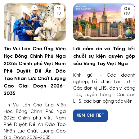
11
06
12
09
Tin Vui Lớn Cho Ứng Viên
Lời cảm ơn và Tổng kết
Học Bổng Chính Phủ Nga
chuỗi sự kiện quyên góp
2026: Chính phủ Việt Nam
của Vòng Tay Việt Nga
Phê Duyệt Đề Án Đào
Kính gửi: - Các doanh
Tạo Nhân Lực Chất Lượng
nghiệp, tổ chức tài trợ -
Cao Giai Đoạn 2026–
Các đơn vị LHS, đơn vị cộng
2035
tác, truyền thông - Các bạn
LHS, các bạn cộng tác viên...
Tin Vui Lớn Cho Ứng Viên
Học Bổng Chính Phủ Nga
XEM CHI TIẾT
2026: Chính phủ Việt Nam
Phê Duyệt Đề Án Đào Tạo
Nhân Lực Chất Lượng Cao
Giai Đoạn 2026–2035...