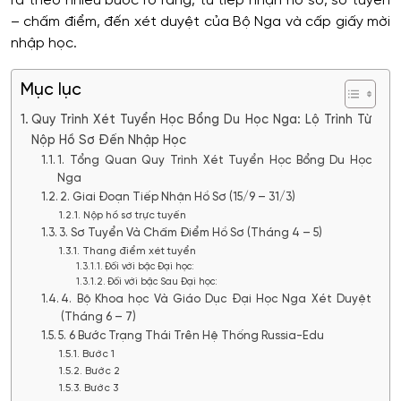
ra theo nhiều bước rõ ràng, từ tiếp nhận hồ sơ, sơ tuyển
– chấm điểm, đến xét duyệt của Bộ Nga và cấp giấy mời
nhập học.
Mục lục
Quy Trình Xét Tuyển Học Bổng Du Học Nga: Lộ Trình Từ
Nộp Hồ Sơ Đến Nhập Học
1. Tổng Quan Quy Trình Xét Tuyển Học Bổng Du Học
Nga
2. Giai Đoạn Tiếp Nhận Hồ Sơ (15/9 – 31/3)
Nộp hồ sơ trực tuyến
3. Sơ Tuyển Và Chấm Điểm Hồ Sơ (Tháng 4 – 5)
Thang điểm xét tuyển
Đối với bậc Đại học:
Đối với bậc Sau Đại học:
4. Bộ Khoa học Và Giáo Dục Đại Học Nga Xét Duyệt
(Tháng 6 – 7)
5. 6 Bước Trạng Thái Trên Hệ Thống Russia-Edu
Bước 1
Bước 2
Bước 3