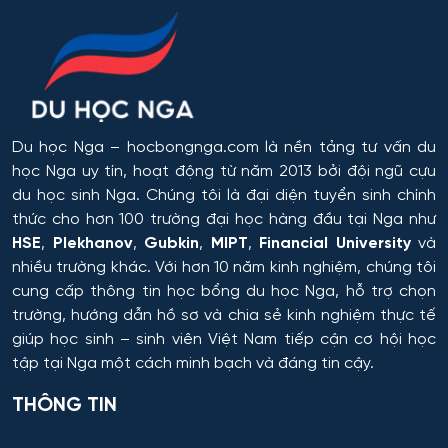
Du học Nga
– hocbongnga.com là nền tảng tư vấn du
học Nga uy tín, hoạt động từ năm 2013 bởi đội ngũ cựu
du học sinh Nga. Chúng tôi là đại diện tuyển sinh chính
thức cho hơn 100 trường đại học hàng đầu tại Nga như
HSE
,
Plekhanov
,
Gubkin
,
MIPT
,
Financial University
và
nhiều trường khác. Với hơn 10 năm kinh nghiệm, chúng tôi
cung cấp thông tin
học bổng du học Nga
, hỗ trợ chọn
trường, hướng dẫn hồ sơ và chia sẻ kinh nghiệm thực tế
giúp học sinh – sinh viên Việt Nam tiếp cận cơ hội học
tập tại Nga một cách minh bạch và đáng tin cậy.
THÔNG TIN