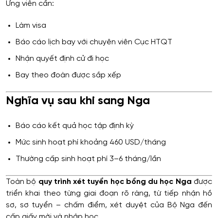
Ứng viên cần:
Làm visa
Báo cáo lịch bay với chuyên viên Cục HTQT
Nhận quyết định cử đi học
Bay theo đoàn được sắp xếp
Nghĩa vụ sau khi sang Nga
Báo cáo kết quả học tập định kỳ
Mức sinh hoạt phí khoảng 460 USD/tháng
Thường cấp sinh hoạt phí 3–6 tháng/lần
Toàn bộ
quy trình xét tuyển học bổng du học Nga
được
triển khai theo từng giai đoạn rõ ràng, từ tiếp nhận hồ
sơ, sơ tuyển – chấm điểm, xét duyệt của Bộ Nga đến
cấp giấy mời và nhập học.