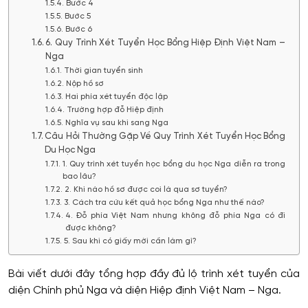
Bước 4
Bước 5
Bước 6
6. Quy Trình Xét Tuyển Học Bổng Hiệp Định Việt Nam –
Nga
Thời gian tuyển sinh
Nộp hồ sơ
Hai phía xét tuyển độc lập
Trường hợp đỗ Hiệp định
Nghĩa vụ sau khi sang Nga
Câu Hỏi Thường Gặp Về Quy Trình Xét Tuyển Học Bổng
Du Học Nga
1. Quy trình xét tuyển học bổng du học Nga diễn ra trong
bao lâu?
2. Khi nào hồ sơ được coi là qua sơ tuyển?
3. Cách tra cứu kết quả học bổng Nga như thế nào?
4. Đỗ phía Việt Nam nhưng không đỗ phía Nga có đi
được không?
5. Sau khi có giấy mời cần làm gì?
Bài viết dưới đây tổng hợp đầy đủ lộ trình xét tuyển của
diện Chính phủ Nga và diện Hiệp định Việt Nam – Nga.