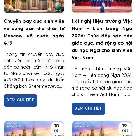
Chuyến bay đưa sinh viên
Hội nghị Hiệu trưởng Việt
và công dân khó khăn từ
Nam – Liên bang Nga
Moscow về nước ngày
2026: Thúc đẩy hợp tác
4/9
giáo dục, mở rộng cơ hội
du học Nga cho sinh viên
Thông tin chuyến bay đưa
Việt Nam
sinh viên và một số công
dân có hoàn cảnh khó khăn
Hội nghị Hiệu trưởng Việt
từ Mátxcơva về nước ngày
Nam – Liên bang Nga 2026:
4/9/2021 Lịch bay dự kiến
Thúc đẩy hợp tác giáo dục,
Chặng bay Sheremetyevo...
mở rộng cơ hội du học Nga
cho sinh viên Việt Nam Hội...
XEM CHI TIẾT
XEM CHI TIẾT
10
19
08
08