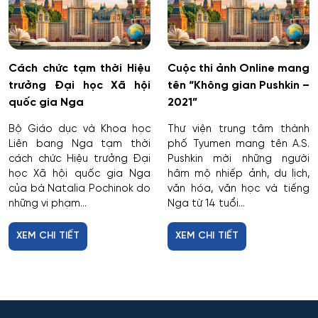
Cách chức tạm thời Hiệu
Cuộc thi ảnh Online mang
trưởng Đại học Xã hội
tên “Không gian Pushkin –
quốc gia Nga
2021”
Bộ Giáo dục và Khoa học
Thư viện trung tâm thành
Liên bang Nga tạm thời
phố Tyumen mang tên A.S.
cách chức Hiệu trưởng Đại
Pushkin mời những người
học Xã hội quốc gia Nga
hâm mộ nhiếp ảnh, du lịch,
của bà Natalia Pochinok do
văn hóa, văn học và tiếng
những vi phạm...
Nga từ 14 tuổi...
XEM CHI TIẾT
XEM CHI TIẾT