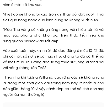
hiện ở một số khu vực.
Nhiệt độ sẽ không bị xáo trộn khi thay đổi đột ngột. Thời
tiết quá nóng hoặc quá lạnh cũng sẽ không xuất hiện.
“Mùa Thu vàng sẽ không nắng nóng với nhiều tán lá với
màu sắc phong phú, khô ráo. Trên thực tế, nhiều khu
rừng quanh Moscow đã rất đẹp.
Vào cuối tuần này, khi nhiệt độ dao động ở mức 10-12 độ,
chỉ có một số nơi sẽ có mưa nhẹ, chúng ta đã có thể nói
về một mùa Thu vàng đặc trưng thực sự”, ông Vilfand nói
với hãng thông tấn TASS.
Theo nhà khí tượng Wilfand, các rừng cây sẽ không rụng
lá trong một thời gian dài trong năm nay, ít nhất là cho
đến giữa tháng 10 vì vậy cảnh đẹp có thể sẽ chờ đón mọi
người lâu hơn thường lệ.