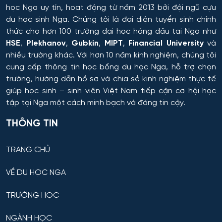
học Nga uy tín, hoạt động từ năm 2013 bởi đội ngũ cựu
du học sinh Nga. Chúng tôi là đại diện tuyển sinh chính
thức cho hơn 100 trường đại học hàng đầu tại Nga như
HSE
,
Plekhanov
,
Gubkin
,
MIPT
,
Financial University
và
nhiều trường khác. Với hơn 10 năm kinh nghiệm, chúng tôi
cung cấp thông tin
học bổng du học Nga
, hỗ trợ chọn
trường, hướng dẫn hồ sơ và chia sẻ kinh nghiệm thực tế
giúp học sinh – sinh viên Việt Nam tiếp cận cơ hội học
tập tại Nga một cách minh bạch và đáng tin cậy.
THÔNG TIN
TRANG CHỦ
VỀ DU HỌC NGA
TRƯỜNG HỌC
NGÀNH HỌC