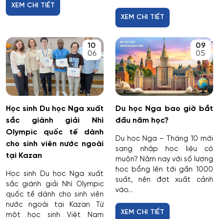
XEM CHI TIẾT
XEM CHI TIẾT
10
09
06
05
Học sinh Du học Nga xuất
Du học Nga bao giờ bắt
sắc giành giải Nhì
đầu năm học?
Olympic quốc tế dành
Du học Nga – Tháng 10 mới
cho sinh viên nước ngoài
sang nhập học liệu có
tại Kazan
muộn? Năm nay với số lượng
học bổng lên tới gần 1000
Học sinh Du học Nga xuất
suất, nên đợt xuất cảnh
sắc giành giải Nhì Olympic
vào...
quốc tế dành cho sinh viên
nước ngoài tại Kazan Từ
XEM CHI TIẾT
một học sinh Việt Nam