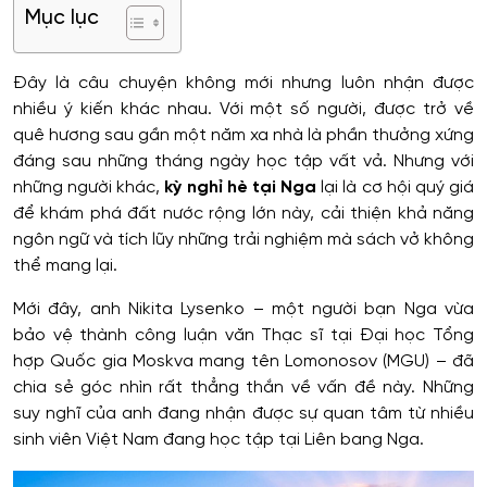
Mục lục
Đây là câu chuyện không mới nhưng luôn nhận được
nhiều ý kiến khác nhau. Với một số người, được trở về
quê hương sau gần một năm xa nhà là phần thưởng xứng
đáng sau những tháng ngày học tập vất vả. Nhưng với
những người khác,
kỳ nghỉ hè tại Nga
lại là cơ hội quý giá
để khám phá đất nước rộng lớn này, cải thiện khả năng
ngôn ngữ và tích lũy những trải nghiệm mà sách vở không
thể mang lại.
Mới đây, anh Nikita Lysenko – một người bạn Nga vừa
bảo vệ thành công luận văn Thạc sĩ tại Đại học Tổng
hợp Quốc gia Moskva mang tên Lomonosov (MGU) – đã
chia sẻ góc nhìn rất thẳng thắn về vấn đề này. Những
suy nghĩ của anh đang nhận được sự quan tâm từ nhiều
sinh viên Việt Nam đang học tập tại Liên bang Nga.