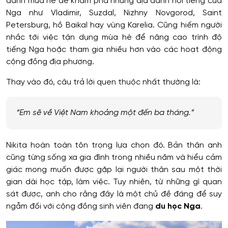
dành mùa hè để khám phá những địa danh nổi tiếng của
Nga như Vladimir, Suzdal, Nizhny Novgorod, Saint
Petersburg, hồ Baikal hay vùng Karelia. Cũng hiếm người
nhắc tới việc tận dụng mùa hè để nâng cao trình độ
tiếng Nga hoặc tham gia nhiều hơn vào các hoạt động
cộng đồng địa phương.
Thay vào đó, câu trả lời quen thuộc nhất thường là:
“Em sẽ về Việt Nam khoảng một đến ba tháng.”
Nikita hoàn toàn tôn trọng lựa chọn đó. Bản thân anh
cũng từng sống xa gia đình trong nhiều năm và hiểu cảm
giác mong muốn được gặp lại người thân sau một thời
gian dài học tập, làm việc. Tuy nhiên, từ những gì quan
sát được, anh cho rằng đây là một chủ đề đáng để suy
ngẫm đối với cộng đồng sinh viên đang
du học Nga
.