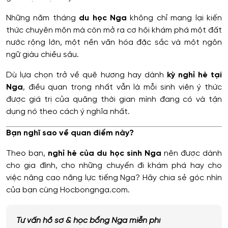
Những năm tháng
du học Nga
không chỉ mang lại kiến
thức chuyên môn mà còn mở ra cơ hội khám phá một đất
nước rộng lớn, một nền văn hóa đặc sắc và một ngôn
ngữ giàu chiều sâu.
Dù lựa chọn trở về quê hương hay dành
kỳ nghỉ hè tại
Nga
, điều quan trọng nhất vẫn là mỗi sinh viên ý thức
được giá trị của quãng thời gian mình đang có và tận
dụng nó theo cách ý nghĩa nhất.
Bạn nghĩ sao về quan điểm này?
Theo bạn,
nghỉ hè của du học sinh Nga
nên được dành
cho gia đình, cho những chuyến đi khám phá hay cho
việc nâng cao năng lực tiếng Nga? Hãy chia sẻ góc nhìn
của bạn cùng Hocbongnga.com.
Tư vấn hồ sơ & học bổng Nga miễn phí