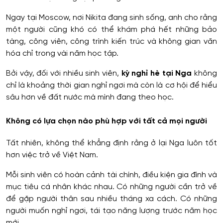
Ngay tại Moscow, nơi Nikita đang sinh sống, anh cho rằng
một người cũng khó có thể khám phá hết những bảo
tàng, công viên, công trình kiến trúc và không gian văn
hóa chỉ trong vài năm học tập.
Bởi vậy, đối với nhiều sinh viên,
kỳ nghỉ hè tại Nga
không
chỉ là khoảng thời gian nghỉ ngơi mà còn là cơ hội để hiểu
sâu hơn về đất nước mà mình đang theo học.
Không có lựa chọn nào phù hợp với tất cả mọi người
Tất nhiên, không thể khẳng định rằng ở lại Nga luôn tốt
hơn việc trở về Việt Nam.
Mỗi sinh viên có hoàn cảnh tài chính, điều kiện gia đình và
mục tiêu cá nhân khác nhau. Có những người cần trở về
để gặp người thân sau nhiều tháng xa cách. Có những
người muốn nghỉ ngơi, tái tạo năng lượng trước năm học
mới.