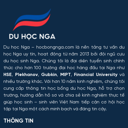
Du học Nga
– hocbongnga.com là nền tảng tư vấn du
học Nga uy tín, hoạt động từ năm 2013 bởi đội ngũ cựu
du học sinh Nga. Chúng tôi là đại diện tuyển sinh chính
thức cho hơn 100 trường đại học hàng đầu tại Nga như
HSE
,
Plekhanov
,
Gubkin
,
MIPT
,
Financial University
và
nhiều trường khác. Với hơn 10 năm kinh nghiệm, chúng tôi
cung cấp thông tin
học bổng du học Nga
, hỗ trợ chọn
trường, hướng dẫn hồ sơ và chia sẻ kinh nghiệm thực tế
giúp học sinh – sinh viên Việt Nam tiếp cận cơ hội học
tập tại Nga một cách minh bạch và đáng tin cậy.
THÔNG TIN