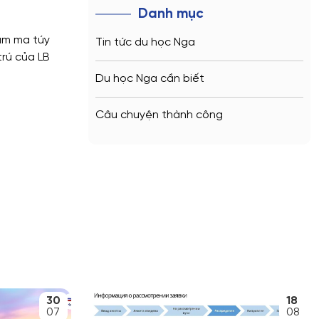
Danh mục
hạm ma túy
Tin tức du học Nga
trú của LB
Du học Nga cần biết
Câu chuyện thành công
30
18
07
08