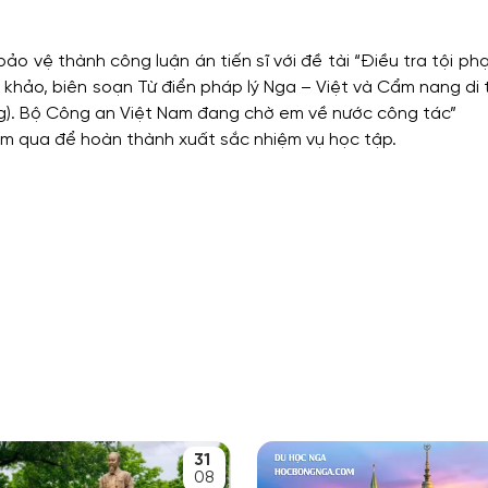
o vệ thành công luận án tiến sĩ với đề tài “Điều tra tội p
khảo, biên soạn Từ điển pháp lý Nga – Việt và Cẩm nang di 
ếng). Bộ Công an Việt Nam đang chờ em về nước công tác”
m qua để hoàn thành xuất sắc nhiệm vụ học tập.
31
08