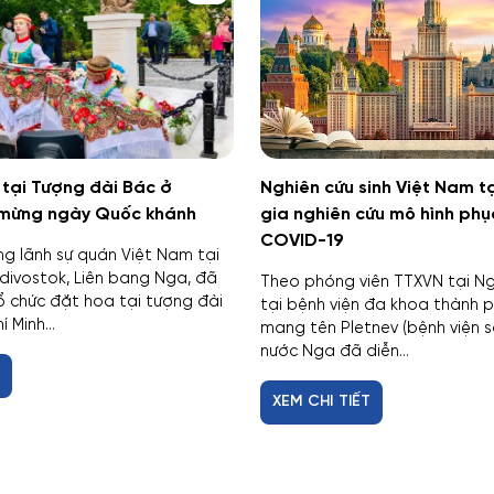
tại Tượng đài Bác ở
Nghiên cứu sinh Việt Nam 
 mừng ngày Quốc khánh
gia nghiên cứu mô hình phụ
COVID-19
ng lãnh sự quán Việt Nam tại
divostok, Liên bang Nga, đã
Theo phóng viên TTXVN tại Ng
ổ chức đặt hoa tại tượng đài
tại bệnh viện đa khoa thành 
 Minh...
mang tên Pletnev (bệnh viện s
nước Nga đã diễn...
T
XEM CHI TIẾT