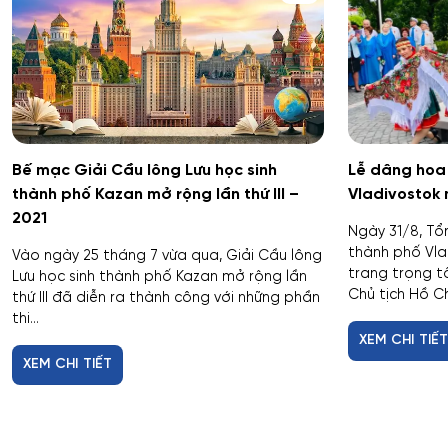
Bế mạc Giải Cầu lông Lưu học sinh
Lễ dâng hoa 
thành phố Kazan mở rộng lần thứ III –
Vladivostok
2021
Ngày 31/8, Tổ
thành phố Vla
Vào ngày 25 tháng 7 vừa qua, Giải Cầu lông
trang trọng t
Lưu học sinh thành phố Kazan mở rộng lần
Chủ tịch Hồ Chí
thứ III đã diễn ra thành công với những phần
thi...
XEM CHI TIẾ
XEM CHI TIẾT