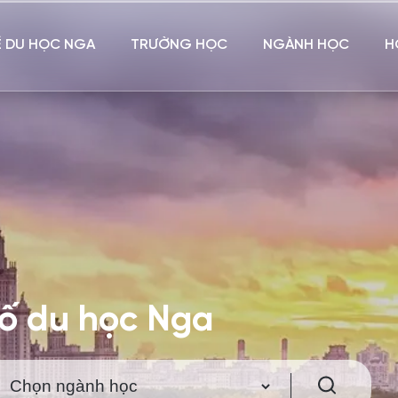
Ề DU HỌC NGA
TRƯỜNG HỌC
NGÀNH HỌC
H
hố du học Nga