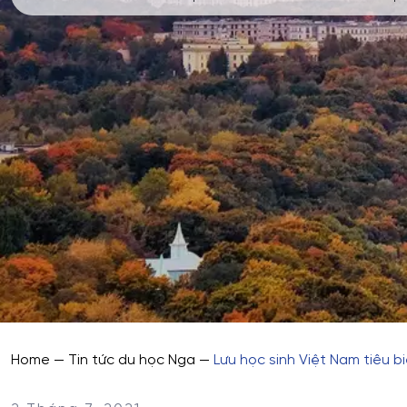
Home
—
Tin tức du học Nga
—
Lưu học sinh Việt Nam tiêu 