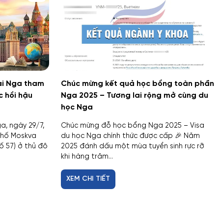
tại Nga tham
Chúc mừng kết quả học bổng toàn phần
c hồi hậu
Nga 2025 – Tương lai rộng mở cùng du
học Nga
a, ngày 29/7,
Chúc mừng đỗ học bổng Nga 2025 – Visa
phố Moskva
du học Nga chính thức được cấp 🎉 Năm
ố 57) ở thủ đô
2025 đánh dấu một mùa tuyển sinh rực rỡ
khi hàng trăm...
XEM CHI TIẾT