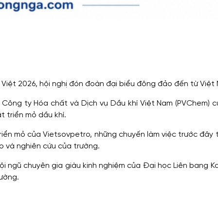
iệt 2026, hội nghị đón đoàn đại biểu đông đảo đến từ Việt
 Công ty Hóa chất và Dịch vụ Dầu khí Việt Nam (PVChem) c
t triển mỏ dầu khí.
iển mỏ của Vietsovpetro, những chuyến làm việc trước đây t
o và nghiên cứu của trường.
i ngũ chuyên gia giàu kinh nghiệm của Đại học Liên bang Ka
rường.