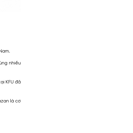
 Nam.
ùng nhiều
ại KFU đã
zan là cơ