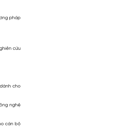
ương pháp
nghiên cứu
 dành cho
Công nghệ
ho cán bộ