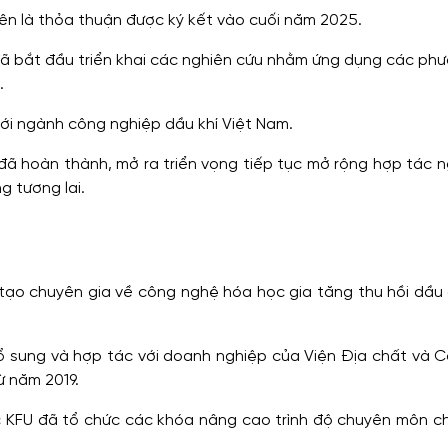
ên là thỏa thuận được ký kết vào cuối năm 2025.
đã bắt đầu triển khai các nghiên cứu nhằm ứng dụng các ph
.
với ngành công nghiệp dầu khí Việt Nam.
 đã hoàn thành, mở ra triển vọng tiếp tục mở rộng hợp tác 
 tương lai.
 tạo chuyên gia về công nghệ hóa học gia tăng thu hồi dầu
ổ sung và hợp tác với doanh nghiệp của Viện Địa chất và 
ừ năm 2019.
KFU đã tổ chức các khóa nâng cao trình độ chuyên môn c