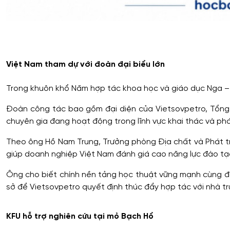
Việt Nam tham dự với đoàn đại biểu lớn
Trong khuôn khổ Năm hợp tác khoa học và giáo dục Nga – V
Đoàn công tác bao gồm đại diện của Vietsovpetro, Tổng
chuyên gia đang hoạt động trong lĩnh vực khai thác và phá
Theo ông Hồ Nam Trung, Trưởng phòng Địa chất và Phát tr
giúp doanh nghiệp Việt Nam đánh giá cao năng lực đào tạ
Ông cho biết chính nền tảng học thuật vững mạnh cùng độ
sở để Vietsovpetro quyết định thúc đẩy hợp tác với nhà t
KFU hỗ trợ nghiên cứu tại mỏ Bạch Hổ