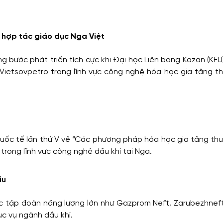
 hợp tác giáo dục Nga Việt
g bước phát triển tích cực khi Đại học Liên bang Kazan (KF
Vietsovpetro trong lĩnh vực công nghệ hóa học gia tăng th
quốc tế lần thứ V về “Các phương pháp hóa học gia tăng thu
rong lĩnh vực công nghệ dầu khí tại Nga.
ầu
ác tập đoàn năng lượng lớn như Gazprom Neft, Zarubezhneft
ục vụ ngành dầu khí.