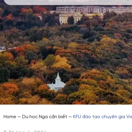
Home
—
Du học Nga cần biết
—
KFU đào tạo chuyên gia Vi