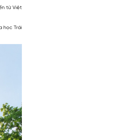
ến từ Việt
a học Trái