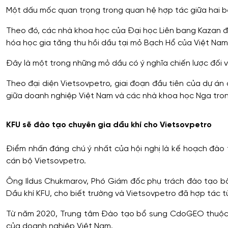
Một dấu mốc quan trọng trong quan hệ hợp tác giữa hai b
Theo đó, các nhà khoa học của Đại học Liên bang Kazan 
hóa học gia tăng thu hồi dầu tại mỏ Bạch Hổ của Việt Nam
Đây là một trong những mỏ dầu có ý nghĩa chiến lược đối 
Theo đại diện Vietsovpetro, giai đoạn đầu tiên của dự án
giữa doanh nghiệp Việt Nam và các nhà khoa học Nga trong
KFU sẽ đào tạo chuyên gia dầu khí cho Vietsovpetro
Điểm nhấn đáng chú ý nhất của hội nghị là kế hoạch đào
cán bộ Vietsovpetro.
Ông Ildus Chukmarov, Phó Giám đốc phụ trách đào tạo b
Dầu khí KFU, cho biết trường và Vietsovpetro đã hợp tác t
Từ năm 2020, Trung tâm Đào tạo bổ sung CdoGEO thuộc 
của doanh nghiệp Việt Nam.