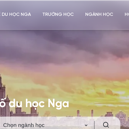
Ề DU HỌC NGA
TRƯỜNG HỌC
NGÀNH HỌC
H
hố du học Nga