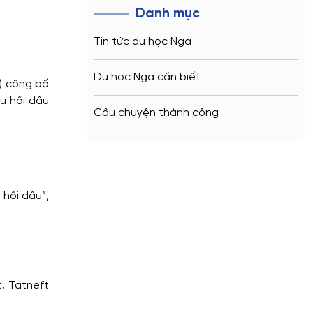
Danh mục
Tin tức du học Nga
Du học Nga cần biết
U) công bố
u hồi dầu
Câu chuyện thành công
 hồi dầu”,
, Tatneft