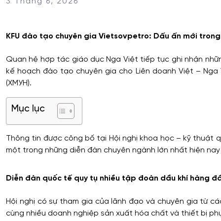
3 Tháng 6, 2026
KFU đào tạo chuyên gia Vietsovpetro: Dấu ấn mới trong
Quan hệ hợp tác giáo dục Nga Việt tiếp tục ghi nhận nhữn
kế hoạch đào tạo chuyên gia cho Liên doanh Việt – Nga 
(ХМУН).
Mục lục
Thông tin được công bố tại Hội nghị khoa học – kỹ thuật 
một trong những diễn đàn chuyên ngành lớn nhất hiện nay t
Diễn đàn quốc tế quy tụ nhiều tập đoàn dầu khí hàng đ
Hội nghị có sự tham gia của lãnh đạo và chuyên gia từ c
cùng nhiều doanh nghiệp sản xuất hóa chất và thiết bị ph