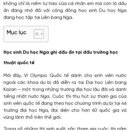
không chỉ là niềm tự hào của cá nhân em mà còn là dấu
ấn đáng nhớ đối với cộng đồng học sinh Du học Nga
đang học tập tại Liên bang Nga.
Mục lục
Học sinh Du học Nga ghi dấu ấn tại đấu trường học
thuật quốc tế
Mới đây, VI Olympic Quốc tế dành cho sinh viên nước
ngoài các khoa dự bị đã diễn ra tại Đại học Liên bang
Kazan – một trong những trường đại học lâu đời và danh
tiếng nhất nước Nga. Cuộc thi thu hút sự tham gia của
sinh viên quốc tế đang theo học chương trình dự bị tại 46
trường đại học Nga, đại diện cho hơn 60 quốc gia và
vùng lãnh thổ trên thế giới.
Trong số những thí sinh xuất sắc tham gia cuộc thi năm