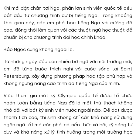
Khi mới đặt chân tới Nga, phần lớn sinh viên quốc tế đều
bắt đầu từ chương trình dự bị tiếng Nga. Trong khoảng
thời gian này, các em phải học tiếng Nga với cường độ
cao, đồng thời làm quen với các thuật ngữ học thuật để
chuẩn bị cho chương trình đại học chính khóa.
Bảo Ngọc cũng không ngoại lệ.
Từ những ngày đầu còn nhiều bỡ ngỡ với môi trường mới,
em đã từng bước thích nghi với cuộc sống tại Saint
Petersburg, xây dựng phương pháp học tập phù hợp và
không ngừng nâng cao trình độ tiếng Nga của mình.
Việc tham gia một kỳ Olympic quốc tế được tổ chức
hoàn toàn bằng tiếng Nga đã là một thử thách không
nhỏ đối với bất kỳ sinh viên nước ngoài nào. Để đạt được
thành tích cao, thí sinh không chỉ cần khả năng sử dụng
ngôn ngữ tốt mà còn phải có kiến thức xã hội, kỹ năng tư
duy và khả năng xử lý tình huống trong môi trường học