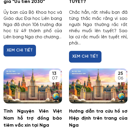
gia “Ưu tiên 2030”
TUYẾT?
Ủy ban của Bộ Khoa học và
Chắc hẳn, rất nhiều bạn đã
Giáo dục Đại học Liên bang
từng thắc mắc rằng vì sao
Nga đã chọn 106 trường đại
người Nga thường rắc rất
học từ 49 thành phố của
nhiều muối lên tuyết? Sao
Liên bang Nga cho chương...
lại cứ rắc muối lên tuyết nhỉ,
phải...
XEM CHI TIẾT
XEM CHI TIẾT
13
25
07
06
Tình Nguyện Viên Việt
Hướng dẫn tra cứu hồ sơ
Nam hỗ trợ đồng bào
Hiệp định trên trang của
tiêm vắc xin tại Nga
Nga