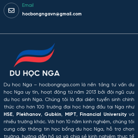
Email
hocbongngavn@gmail.com
Du học Nga
– hocbongnga.com là nền tảng tư vấn du
học Nga uy tín, hoạt động từ năm 2013 bởi đội ngũ cựu
du học sinh Nga. Chúng tôi là đại diện tuyển sinh chính
thức cho hơn 100 trường đại học hàng đầu tại Nga như
HSE
,
Plekhanov
,
Gubkin
,
MIPT
,
Financial University
và
nhiều trường khác. Với hơn 10 năm kinh nghiệm, chúng tôi
cung cấp thông tin
học bổng du học Nga
, hỗ trợ chọn
trường, hướng dẫn hồ sơ và chia sẻ kinh nghiệm thực tế