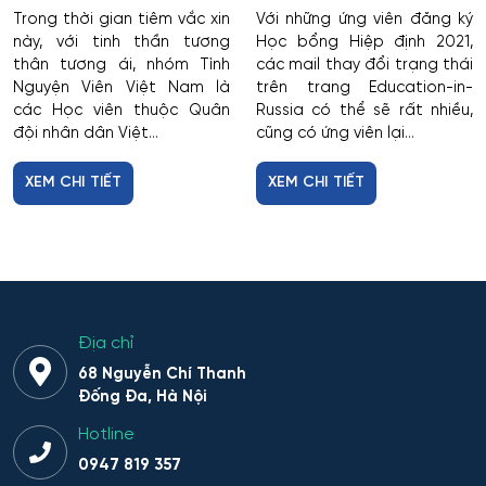
Trong thời gian tiêm vắc xin
Với những ứng viên đăng ký
này, với tinh thần tương
Học bổng Hiệp định 2021,
thân tương ái, nhóm Tình
các mail thay đổi trạng thái
Nguyện Viên Việt Nam là
trên trang Education-in-
các Học viên thuộc Quân
Russia có thể sẽ rất nhiều,
đội nhân dân Việt...
cũng có ứng viên lại...
XEM CHI TIẾT
XEM CHI TIẾT
Địa chỉ
68 Nguyễn Chí Thanh
Đống Đa, Hà Nội
Hotline
0947 819 357