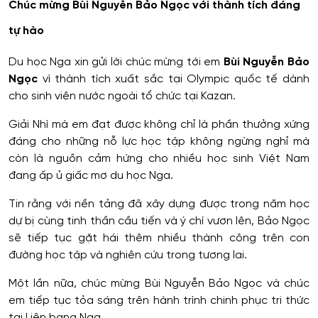
Chúc mừng Bùi Nguyễn Bảo Ngọc với thành tích đáng
tự hào
Du học Nga xin gửi lời chúc mừng tới em
Bùi Nguyễn Bảo
Ngọc
vì thành tích xuất sắc tại Olympic quốc tế dành
cho sinh viên nước ngoài tổ chức tại Kazan.
Giải Nhì mà em đạt được không chỉ là phần thưởng xứng
đáng cho những nỗ lực học tập không ngừng nghỉ mà
còn là nguồn cảm hứng cho nhiều học sinh Việt Nam
đang ấp ủ giấc mơ du học Nga.
Tin rằng với nền tảng đã xây dựng được trong năm học
dự bị cùng tinh thần cầu tiến và ý chí vươn lên, Bảo Ngọc
sẽ tiếp tục gặt hái thêm nhiều thành công trên con
đường học tập và nghiên cứu trong tương lai.
Một lần nữa, chúc mừng Bùi Nguyễn Bảo Ngọc và chúc
em tiếp tục tỏa sáng trên hành trình chinh phục tri thức
tại Liên bang Nga.