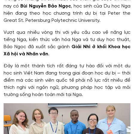
nay có
Bùi Nguyễn Bảo Ngọc
, học sinh của Du học Nga
hiện đang theo học chương trình dự bị tại Peter the
Great St. Petersburg Polytechnic University.
Vượt qua nhiều vòng thi với yêu cầu cao về năng lực
tiếng Nga, kiến thức văn hóa Nga và tư duy học thuật,
Bảo Ngọc đã xuất sắc giành
Giải Nhì ở khối Khoa học
Xã hội và Nhân văn
.
Đây là một thành tích rất đáng tự hào đối với một du
học sinh Việt Nam đang trong giai đoạn học dự bị – thời
điểm mà các sinh viên quốc tế phải nỗ lực rất nhiều để
thích nghi với ngôn ngữ, phương pháp học tập và môi
trường sống hoàn toàn mới tại Nga.