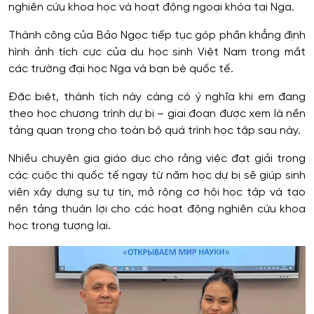
nghiên cứu khoa học và hoạt động ngoại khóa tại Nga.
Thành công của Bảo Ngọc tiếp tục góp phần khẳng định
hình ảnh tích cực của du học sinh Việt Nam trong mắt
các trường đại học Nga và bạn bè quốc tế.
Đặc biệt, thành tích này càng có ý nghĩa khi em đang
theo học chương trình dự bị – giai đoạn được xem là nền
tảng quan trọng cho toàn bộ quá trình học tập sau này.
Nhiều chuyên gia giáo dục cho rằng việc đạt giải trong
các cuộc thi quốc tế ngay từ năm học dự bị sẽ giúp sinh
viên xây dựng sự tự tin, mở rộng cơ hội học tập và tạo
nền tảng thuận lợi cho các hoạt động nghiên cứu khoa
học trong tương lai.