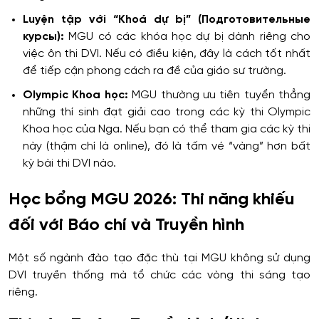
Luyện tập với “Khoá dự bị” (Подготовительные
курсы):
MGU có các khóa học dự bị dành riêng cho
việc ôn thi DVI. Nếu có điều kiện, đây là cách tốt nhất
để tiếp cận phong cách ra đề của giáo sư trường.
Olympic Khoa học:
MGU thường ưu tiên tuyển thẳng
những thí sinh đạt giải cao trong các kỳ thi Olympic
Khoa học của Nga. Nếu bạn có thể tham gia các kỳ thi
này (thậm chí là online), đó là tấm vé “vàng” hơn bất
kỳ bài thi DVI nào.
Học bổng MGU 2026: Thi năng khiếu
đối với Báo chí và Truyền hình
Một số ngành đào tạo đặc thù tại MGU không sử dụng
DVI truyền thống mà tổ chức các vòng thi sáng tạo
riêng.