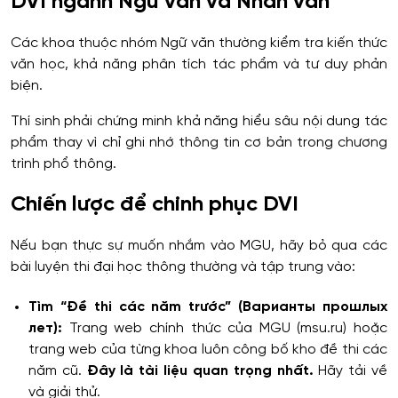
DVI ngành Ngữ văn và Nhân văn
Các khoa thuộc nhóm Ngữ văn thường kiểm tra kiến thức
văn học, khả năng phân tích tác phẩm và tư duy phản
biện.
Thí sinh phải chứng minh khả năng hiểu sâu nội dung tác
phẩm thay vì chỉ ghi nhớ thông tin cơ bản trong chương
trình phổ thông.
Chiến lược để chinh phục DVI
Nếu bạn thực sự muốn nhắm vào MGU, hãy bỏ qua các
bài luyện thi đại học thông thường và tập trung vào:
Tìm “Đề thi các năm trước” (Варианты прошлых
лет):
Trang web chính thức của MGU (msu.ru) hoặc
trang web của từng khoa luôn công bố kho đề thi các
năm cũ.
Đây là tài liệu quan trọng nhất.
Hãy tải về
và giải thử.