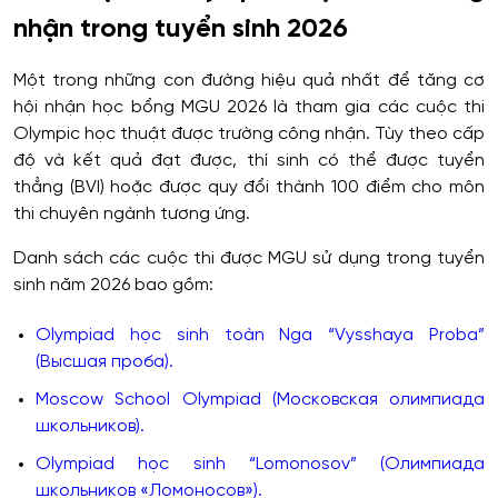
nhận trong tuyển sinh 2026
Một trong những con đường hiệu quả nhất để tăng cơ
hội nhận học bổng MGU 2026 là tham gia các cuộc thi
Olympic học thuật được trường công nhận. Tùy theo cấp
độ và kết quả đạt được, thí sinh có thể được tuyển
thẳng (BVI) hoặc được quy đổi thành 100 điểm cho môn
thi chuyên ngành tương ứng.
Danh sách các cuộc thi được MGU sử dụng trong tuyển
sinh năm 2026 bao gồm:
Olympiad học sinh toàn Nga “Vysshaya Proba”
(Высшая проба).
Moscow School Olympiad (Московская олимпиада
школьников).
Olympiad học sinh “Lomonosov” (Олимпиада
школьников «Ломоносов»).