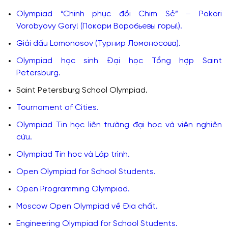
Olympiad “Chinh phục đồi Chim Sẻ” – Pokori
Vorobyovy Gory! (Покори Воробьевы горы!).
Giải đấu Lomonosov (Турнир Ломоносова).
Olympiad học sinh Đại học Tổng hợp Saint
Petersburg.
Saint Petersburg School Olympiad.
Tournament of Cities.
Olympiad Tin học liên trường đại học và viện nghiên
cứu.
Olympiad Tin học và Lập trình.
Open Olympiad for School Students.
Open Programming Olympiad.
Moscow Open Olympiad về Địa chất.
Engineering Olympiad for School Students.