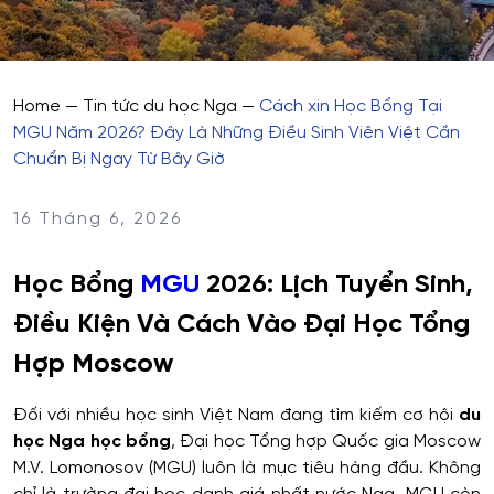
Home
—
Tin tức du học Nga
—
Cách xin Học Bổng Tại
MGU Năm 2026? Đây Là Những Điều Sinh Viên Việt Cần
Chuẩn Bị Ngay Từ Bây Giờ
16 Tháng 6, 2026
Học Bổng
MGU
2026: Lịch Tuyển Sinh,
Điều Kiện Và Cách Vào Đại Học Tổng
Hợp Moscow
Đối với nhiều học sinh Việt Nam đang tìm kiếm cơ hội
du
học Nga học bổng
, Đại học Tổng hợp Quốc gia Moscow
M.V. Lomonosov (MGU) luôn là mục tiêu hàng đầu. Không