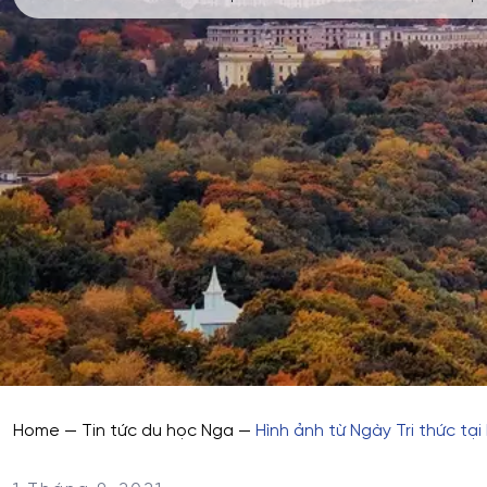
Home
—
Tin tức du học Nga
—
Hình ảnh từ Ngày Tri thức tạ