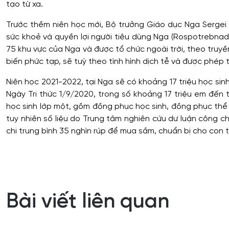
tạo từ xa.
Trước thềm niên học mới, Bộ trưởng Giáo dục Nga Sergei
sức khoẻ và quyền lợi người tiêu dùng Nga (Rospotrebnadz
75 khu vực của Nga và được tổ chức ngoài trời, theo truyền
biến phức tạp, sẽ tuỳ theo tình hình dịch tễ và được phép 
Niên học 2021-2022, tại Nga sẽ có khoảng 17 triệu học sinh
Ngày Tri thức 1/9/2020, trong số khoảng 17 triệu em đến tr
học sinh lớp một, gồm đồng phục học sinh, đồng phục thể 
tuy nhiên số liệu do Trung tâm nghiên cứu dư luận công 
chi trung bình 35 nghìn rúp để mua sắm, chuẩn bị cho con t
Bài viết liên quan