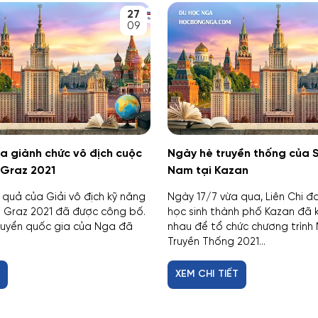
27
09
a giành chức vô địch cuộc
Ngày hè truyền thống của S
s Graz 2021
Nam tại Kazan
 quả của Giải vô địch kỹ năng
Ngày 17/7 vừa qua, Liên Chi đoa
ls Graz 2021 đã được công bố.
học sinh thành phố Kazan đã kê
tuyển quốc gia của Nga đã
nhau để tổ chức chương trình 
Truyền Thống 2021...
T
XEM CHI TIẾT