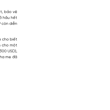
t, bảo vệ
 ở hầu hết
9 còn diễn
a cho biết
nh cho một
 300 USD),
cha mẹ đã