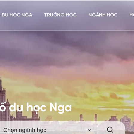
Ề DU HỌC NGA
TRƯỜNG HỌC
NGÀNH HỌC
H
hố du học Nga