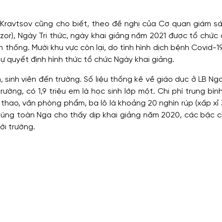
 Kravtsov cũng cho biết, theo đề nghị của Cơ quan giám sá
or), Ngày Tri thức, ngày khai giảng năm 2021 được tổ chức
 thống. Mười khu vực còn lại, do tình hình dịch bệnh Covid-1
tự quyết định hình thức tổ chức Ngày khai giảng.
, sinh viên đến trường. Số liệu thống kê về giáo dục ở LB Ng
ường, có 1,9 triệu em là học sinh lớp một. Chi phí trung bì
thao, văn phòng phẩm, ba lô là khoảng 20 nghìn rúp (xấp xỉ
chúng toàn Nga cho thấy dịp khai giảng năm 2020, các bậc 
ới trường.