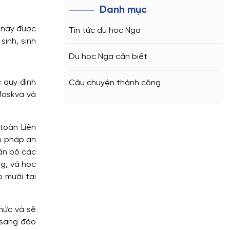
Danh mục
y này được
Tin tức du học Nga
sinh, sinh
Du học Nga cần biết
 quy định
Câu chuyện thành công
 Moskva và
toàn Liên
n pháp an
oàn bộ các
ng, và học
p mười tại
hức và sẽ
n sang đào