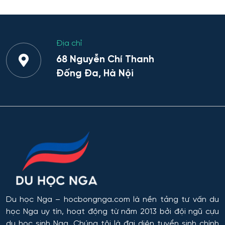
Địa chỉ
68 Nguyễn Chí Thanh
Đống Đa, Hà Nội
Du học Nga
– hocbongnga.com là nền tảng tư vấn du
học Nga uy tín, hoạt động từ năm 2013 bởi đội ngũ cựu
du học sinh Nga. Chúng tôi là đại diện tuyển sinh chính