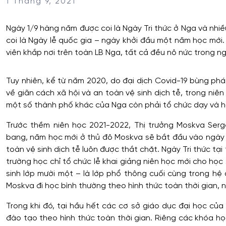
1 Tháng 9, 2021
Ngày 1/9 hàng năm được coi là Ngày Tri thức ở Nga và nhiề
coi là Ngày lễ quốc gia – ngày khởi đầu một năm học mới. 
viên khắp nơi trên toàn LB Nga, tất cả đều nô nức trong n
Tuy nhiên, kể từ năm 2020, do đại dịch Covid-19 bùng ph
về giãn cách xã hội và an toàn vệ sinh dịch tễ, trong niê
một số thành phố khác của Nga còn phải tổ chức dạy và họ
Trước thềm niên học 2021-2022, Thị trưởng Moskva Serg
bang, năm học mới ở thủ đô Moskva sẽ bắt đầu vào ngày 1
toàn vệ sinh dịch tễ luôn được thắt chặt. Ngày Tri thức tạ
trường học chỉ tổ chức lễ khai giảng niên học mới cho học
sinh lớp mười một – là lớp phổ thông cuối cùng trong hệ 
Moskva đi học bình thường theo hình thức toàn thời gian, 
Trong khi đó, tại hầu hết các cơ sở giáo dục đại học củ
đào tạo theo hình thức toàn thời gian. Riêng các khóa họ