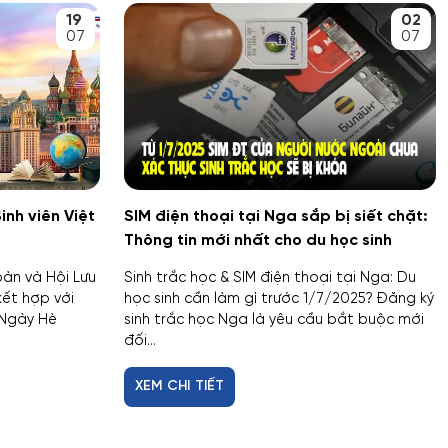
19
02
07
07
inh viên Việt
SIM điện thoại tại Nga sắp bị siết chặt:
Thông tin mới nhất cho du học sinh
̀n và Hội Lưu
Sinh trắc học & SIM điện thoại tại Nga: Du
́t hợp với
học sinh cần làm gì trước 1/7/2025? Đăng ký
Ngày Hè
sinh trắc học Nga là yêu cầu bắt buộc mới
đối...
XEM CHI TIẾT