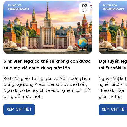
03
09
Sinh viên Nga có thể sẽ không còn được
Đội tuyển Ng
sử dụng đồ nhựa dùng một lần
thi EuroSkill
Bộ trưởng Bộ Tài nguyên và Môi trường Liên
Ngày 26/9, kết
bang Nga, ông Alexander Kozlov cho biết,
nghề EuroSkil
Nga đã có kế hoạch về việc nghiêm cấm sử
Theo đó, đội 
dụng đồ nhựa một...
giành vị trí...
XEM CHI TIẾT
XEM CHI TIẾ