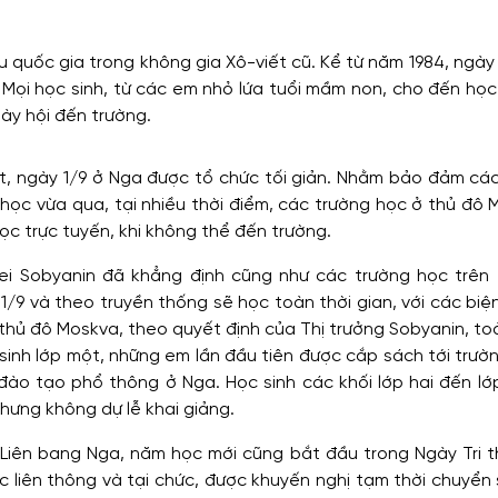
u quốc gia trong không gia Xô-viết cũ. Kể từ năm 1984, ngà
Mọi học sinh, từ các em nhỏ lứa tuổi mầm non, cho đến học 
gày hội đến trường.
át, ngày 1/9 ở Nga được tổ chức tối giản. Nhằm bảo đảm các
n học vừa qua, tại nhiều thời điểm, các trường học ở thủ đô
c trực tuyến, khi không thể đến trường.
ei Sobyanin đã khẳng định cũng như các trường học trên 
/9 và theo truyền thống sẽ học toàn thời gian, với các biệ
i thủ đô Moskva, theo quyết định của Thị trưởng Sobyanin, t
 sinh lớp một, những em lần đầu tiên được cắp sách tới trườ
đào tạo phổ thông ở Nga. Học sinh các khối lớp hai đến lớ
nhưng không dự lễ khai giảng.
a Liên bang Nga, năm học mới cũng bắt đầu trong Ngày Tri t
c liên thông và tại chức, được khuyến nghị tạm thời chuyể