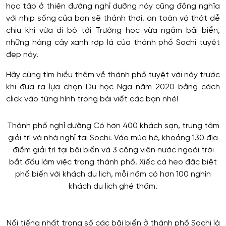
học tập ở thiên đường nghỉ dưỡng này cũng đồng nghĩa
với nhịp sống của bạn sẽ thảnh thơi, an toàn và thật dễ
chịu khi vừa đi bộ tới Trường học vừa ngắm bãi biển,
những hàng cây xanh rợp lá của thành phố Sochi tuyệt
đẹp này.
Hãy cùng tìm hiểu thêm về thành phố tuyệt vời này trước
khi đưa ra lựa chọn Du học Nga năm 2020 bằng cách
click vào từng hình trong bài viết các bạn nhé!
Thành phố nghỉ dưỡng Có hơn 400 khách sạn, trung tâm
giải trí và nhà nghỉ tại Sochi. Vào mùa hè, khoảng 130 địa
điểm giải trí tại bãi biển và 3 công viên nước ngoài trời
bắt đầu làm việc trong thành phố. Xiếc cá heo đặc biệt
phổ biến với khách du lịch, mỗi năm có hơn 100 nghìn
khách du lịch ghé thăm.
Nổi tiếng nhất trong số các bãi biển ở thành phố Sochi là