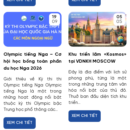
XEM CHI TIẾT
XEM CHI TIẾT
19
05
09
05
Olympic tiếng Nga – Cơ
Khu triển lãm «Kosmos»
hội học bổng toàn phần
tại VDNKH MOSCOW
du học Nga 2026
Đây là địa điểm với lịch sử
phong phú, từng là một
Giới thiệu về Kỳ thi thi
trong những trung tâm văn
Olympic tiếng Nga Olympic
hóa nổi bật của thủ đô.
tiếng Nga là một trong
Thuở ban đầu diện tích khu
những hoạt động nổi bật
triển...
thuộc kỳ thi Olympic bậc
Trung học phổ thông các...
XEM CHI TIẾT
XEM CHI TIẾT