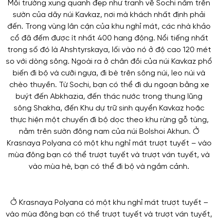
Môi trường xung quanh đẹp như tranh vẽ Sochi nằm trên
sườn của dãy núi Kavkaz, nơi mà khách nhất định phải
đến. Trong vùng lân cận của khu nghỉ mát, các nhà khảo
cổ đã đếm được ít nhất 400 hang động. Nổi tiếng nhất
trong số đó là Ahshtyrskaya, lối vào nó ở độ cao 120 mét
so với dòng sông. Ngoài ra ở chân đồi của núi Kavkaz phổ
biến đi bộ và cưỡi ngựa, đi bè trên sông núi, leo núi và
chèo thuyền. Từ Sochi, bạn có thể đi du ngoạn bằng xe
buýt đến Abkhazia, đến thác nước trong thung lũng
sông Shakha, đến Khu dự trữ sinh quyển Kavkaz hoặc
thực hiện một chuyến đi bộ dọc theo khu rừng gỗ tùng,
nằm trên sườn đông nam của núi Bolshoi Akhun. Ở
Krasnaya Polyana có một khu nghỉ mát trượt tuyết – vào
mùa đông bạn có thể trượt tuyết và trượt ván tuyết, và
vào mùa hè, bạn có thể đi bộ và ngắm cảnh.
Ở Krasnaya Polyana có một khu nghỉ mát trượt tuyết –
vào mùa đông bạn có thể trượt tuyết và trượt ván tuyết,