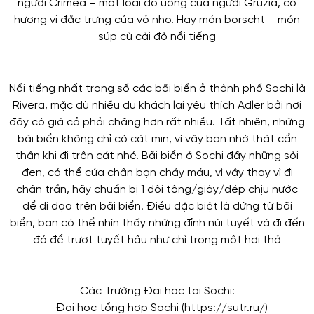
người Crimea – một loại đồ uống của người Gruzia, có
hương vị đặc trưng của vỏ nho. Hay món borscht – món
súp củ cải đỏ nổi tiếng
Nổi tiếng nhất trong số các bãi biển ở thành phố Sochi là
Rivera, mặc dù nhiều du khách lại yêu thích Adler bởi nơi
đây có giá cả phải chăng hơn rất nhiều. Tất nhiên, những
bãi biển không chỉ có cát mịn, vì vậy bạn nhớ thật cẩn
thận khi đi trên cát nhé. Bãi biển ở Sochi đầy những sỏi
đen, có thể cứa chân bạn chảy máu, vì vậy thay vì đi
chân trần, hãy chuẩn bị 1 đôi tông/giày/dép chịu nước
để đi dạo trên bãi biển. Điều đặc biệt là đứng từ bãi
biển, bạn có thể nhìn thấy những đỉnh núi tuyết và đi đến
đó để trượt tuyết hầu như chỉ trong một hơi thở
Các Trường Đại học tại Sochi:
– Đại học tổng hợp Sochi (https://sutr.ru/)