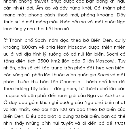
nhanh chóng thuyết phục được các bạn bằng khí hậu
cận nhiệt đới. Ấm áp và đầy hứng khởi. Cả thành phố
mang một phong cách thoải mái, phóng khoáng. Đây
thực sự là một mảng màu khác nếu so với một nước Nga
lạnh lùng y như thời tiết bản xứ.
🌴
Thành phố Sochi nằm dọc theo bờ Biển Đen, cự ly
khoảng 1600km về phía Nam Moscow, được thiên nhiên
ưu ái với địa hình lý tưởng có cả núi lẫn biển. Sochi có
tổng diện tích 3500 km2 (lớn gấp 3 lần Moscow). Tuy
nhiên, dân số chỉ tập trung trên phần đất hẹp ven biển,
còn vùng núi phần lớn thuộc vườn quốc gia Sochi và một
phần thuộc khu bảo tồn Caucasia. Thành phố kéo dài
theo hướng tây bắc – đông nam, từ thành phố lân cận
Tuapse về bên phải đến ranh giới của Nga với Abkhazia.
Ở đây bao gồm khu nghỉ dưỡng của Nga phổ biến nhất
và lớn nhất, kéo dài hơn 100 km dọc theo bờ biển của
Biển Đen. Điều đặc biệt là đứng từ bãi biển, bạn có thể
nhìn thấy những đỉnh núi tuyết và đi đến đó để trượt