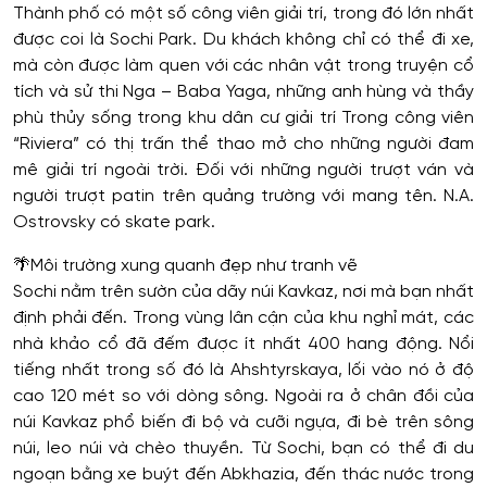
Thành phố có một số công viên giải trí, trong đó lớn nhất
được coi là Sochi Park. Du khách không chỉ có thể đi xe,
mà còn được làm quen với các nhân vật trong truyện cổ
tích và sử thi Nga – Baba Yaga, những anh hùng và thầy
phù thủy sống trong khu dân cư giải trí Trong công viên
“Riviera” có thị trấn thể thao mở cho những người đam
mê giải trí ngoài trời. Đối với những người trượt ván và
người trượt patin trên quảng trường với mang tên. N.A.
Ostrovsky có skate park.
🌴
Môi trường xung quanh đẹp như tranh vẽ
Sochi nằm trên sườn của dãy núi Kavkaz, nơi mà bạn nhất
định phải đến. Trong vùng lân cận của khu nghỉ mát, các
nhà khảo cổ đã đếm được ít nhất 400 hang động. Nổi
tiếng nhất trong số đó là Ahshtyrskaya, lối vào nó ở độ
cao 120 mét so với dòng sông. Ngoài ra ở chân đồi của
núi Kavkaz phổ biến đi bộ và cưỡi ngựa, đi bè trên sông
núi, leo núi và chèo thuyền. Từ Sochi, bạn có thể đi du
ngoạn bằng xe buýt đến Abkhazia, đến thác nước trong