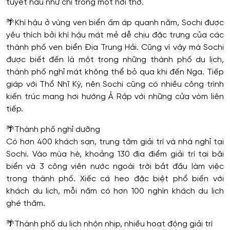
tuyết hầu như chỉ trong một hơi thở.
🌴
Khí hậu ở vùng ven biển ấm áp quanh năm, Sochi được
yêu thích bởi khí hậu mát mẻ dễ chịu đặc trưng của các
thành phố ven biển Địa Trung Hải. Cũng vì vậy mà Sochi
được biết đến là một trong những thành phố du lịch,
thành phố nghỉ mát không thể bỏ qua khi đến Nga. Tiếp
giáp với Thổ Nhĩ Kỳ, nên Sochi cũng có nhiều công trình
kiến trúc mang hơi hướng Ả Rập với những cửa vòm liên
tiếp.
🌴
Thành phố nghỉ dưỡng
Có hơn 400 khách sạn, trung tâm giải trí và nhà nghỉ tại
Sochi. Vào mùa hè, khoảng 130 địa điểm giải trí tại bãi
biển và 3 công viên nước ngoài trời bắt đầu làm việc
trong thành phố. Xiếc cá heo đặc biệt phổ biến với
khách du lịch, mỗi năm có hơn 100 nghìn khách du lịch
ghé thăm.
🌴
Thành phố du lịch nhộn nhịp, nhiều hoạt động giải trí