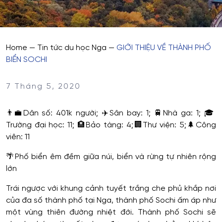
Home
—
Tin tức du học Nga
—
GIỚI THIỆU VỀ THÀNH PHỐ
BIỂN SOCHI
7 Tháng 5, 2020
👨‍💼
Dân số: 401k người;
✈️
Sân bay: 1;
🚆
Nhà ga: 1;
🎓
Trường đại học: 11;
🏨
Bảo tàng: 4;
🏢
Thư viện: 5;
🌲
Công
viên: 11
🌴
Phố biển êm đềm giữa núi, biển và rừng tự nhiên rộng
lớn
Trái ngược với khung cảnh tuyết trắng che phủ khắp nơi
của đa số thành phố tại Nga, thành phố Sochi ấm áp như
một vùng thiên đường nhiệt đới. Thành phố Sochi sẽ