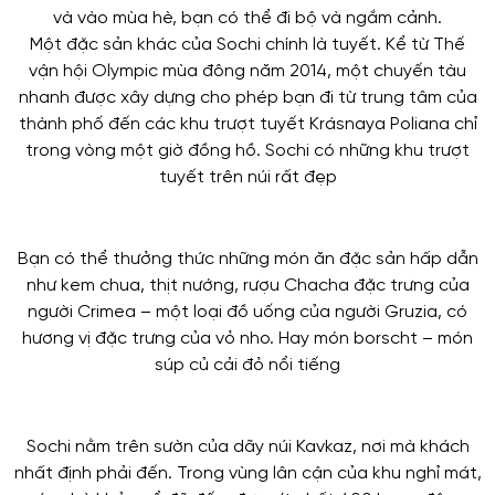
và vào mùa hè, bạn có thể đi bộ và ngắm cảnh.
Một đặc sản khác của Sochi chính là tuyết. Kể từ Thế
vận hội Olympic mùa đông năm 2014, một chuyến tàu
nhanh được xây dựng cho phép bạn đi từ trung tâm của
thành phố đến các khu trượt tuyết Krásnaya Poliana chỉ
trong vòng một giờ đồng hồ. Sochi có những khu trượt
tuyết trên núi rất đẹp
Bạn có thể thưởng thức những món ăn đặc sản hấp dẫn
như kem chua, thịt nướng, rượu Chacha đặc trưng của
người Crimea – một loại đồ uống của người Gruzia, có
hương vị đặc trưng của vỏ nho. Hay món borscht – món
súp củ cải đỏ nổi tiếng
Sochi nằm trên sườn của dãy núi Kavkaz, nơi mà khách
nhất định phải đến. Trong vùng lân cận của khu nghỉ mát,