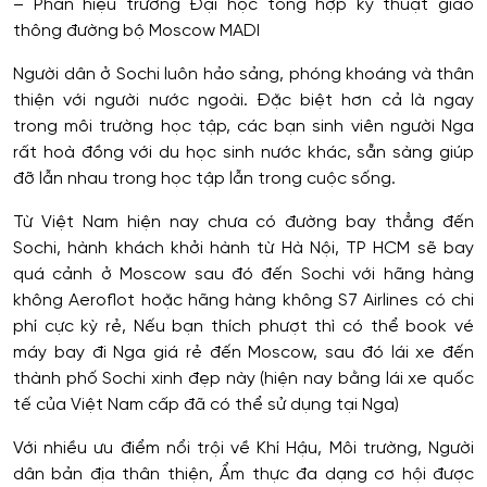
– Phân hiệu trường Đại học tổng hợp kỹ thuật giao
thông đường bộ Moscow MADI
Người dân ở Sochi luôn hảo sảng, phóng khoáng và thân
thiện với người nước ngoài. Đặc biệt hơn cả là ngay
trong môi trường học tập, các bạn sinh viên người Nga
rất hoà đồng với du học sinh nước khác, sẵn sàng giúp
đỡ lẫn nhau trong học tập lẫn trong cuộc sống.
Từ Việt Nam hiện nay chưa có đường bay thẳng đến
Sochi, hành khách khởi hành từ Hà Nội, TP HCM sẽ bay
quá cảnh ở Moscow sau đó đến Sochi với hãng hàng
không Aeroflot hoặc hãng hàng không S7 Airlines có chi
phí cực kỳ rẻ, Nếu bạn thích phượt thì có thể book vé
máy bay đi Nga giá rẻ đến Moscow, sau đó lái xe đến
thành phố Sochi xinh đẹp này (hiện nay bằng lái xe quốc
tế của Việt Nam cấp đã có thể sử dụng tại Nga)
Với nhiều ưu điểm nổi trội về Khí Hậu, Môi trường, Người
dân bản địa thân thiện, Ẩm thực đa dạng cơ hội được