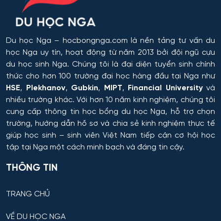
Du học Nga
– hocbongnga.com là nền tảng tư vấn du
học Nga uy tín, hoạt động từ năm 2013 bởi đội ngũ cựu
du học sinh Nga. Chúng tôi là đại diện tuyển sinh chính
thức cho hơn 100 trường đại học hàng đầu tại Nga như
HSE
,
Plekhanov
,
Gubkin
,
MIPT
,
Financial University
và
nhiều trường khác. Với hơn 10 năm kinh nghiệm, chúng tôi
cung cấp thông tin
học bổng du học Nga
, hỗ trợ chọn
trường, hướng dẫn hồ sơ và chia sẻ kinh nghiệm thực tế
giúp học sinh – sinh viên Việt Nam tiếp cận cơ hội học
tập tại Nga một cách minh bạch và đáng tin cậy.
THÔNG TIN
TRANG CHỦ
VỀ DU HỌC NGA