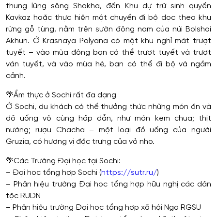
thung lũng sông Shakha, đến Khu dự trữ sinh quyển
Kavkaz hoặc thực hiện một chuyến đi bộ dọc theo khu
rừng gỗ tùng, nằm trên sườn đông nam của núi Bolshoi
Akhun. Ở Krasnaya Polyana có một khu nghỉ mát trượt
tuyết – vào mùa đông bạn có thể trượt tuyết và trượt
ván tuyết, và vào mùa hè, bạn có thể đi bộ và ngắm
cảnh.
🌴
Ẩm thực ở Sochi rất đa dạng
Ở Sochi, du khách có thể thưởng thức những món ăn và
đồ uống vô cùng hấp dẫn, như món kem chua; thịt
nướng; rượu Chacha – một loại đồ uống của người
Gruzia, có hương vị đặc trưng của vỏ nho.
🌴
Các Trường Đại học tại Sochi:
– Đại học tổng hợp Sochi (
https://sutr.ru/
)
– Phân hiệu trường Đại học tổng hợp hữu nghị các dân
tộc RUDN
– Phân hiệu trường Đại học tổng hợp xã hội Nga RGSU