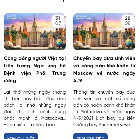
31
28
07
08
Cộng đồng người Việt tại
Chuyến bay đưa sinh viên
Liên bang Nga ủng hộ
và công dân khó khăn từ
Bệnh viện Phổi Trung
Moscow về nước ngày
ương
4/9
Lại nhớ những ngày tháng
Thông tin chuyến bay đưa
khi bên này bắt đầu dãn
sinh viên và một số công
cách, lại nhớ những ngày
dân có hoàn cảnh khó khăn
đầu khi dịch bệnh bùng
từ Mátxcơva về nước ngày
phát mạnh ở Matxcơva…
4/9/2021 Lịch bay dự kiến
Bao nhiêu tin nhắn, bao...
Chặng bay Sheremetyevo...