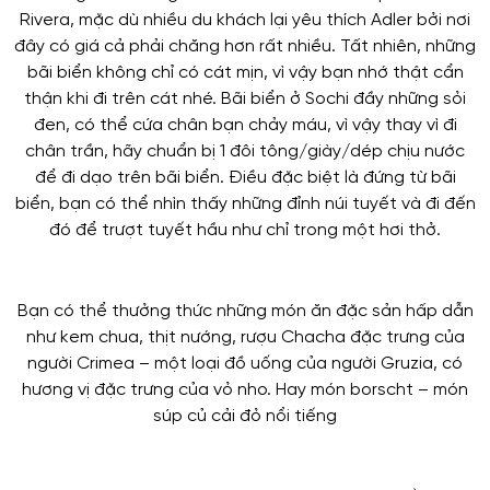
Rivera, mặc dù nhiều du khách lại yêu thích Adler bởi nơi
đây có giá cả phải chăng hơn rất nhiều. Tất nhiên, những
bãi biển không chỉ có cát mịn, vì vậy bạn nhớ thật cẩn
thận khi đi trên cát nhé. Bãi biển ở Sochi đầy những sỏi
đen, có thể cứa chân bạn chảy máu, vì vậy thay vì đi
chân trần, hãy chuẩn bị 1 đôi tông/giày/dép chịu nước
để đi dạo trên bãi biển. Điều đặc biệt là đứng từ bãi
biển, bạn có thể nhìn thấy những đỉnh núi tuyết và đi đến
đó để trượt tuyết hầu như chỉ trong một hơi thở.
Bạn có thể thưởng thức những món ăn đặc sản hấp dẫn
như kem chua, thịt nướng, rượu Chacha đặc trưng của
người Crimea – một loại đồ uống của người Gruzia, có
hương vị đặc trưng của vỏ nho. Hay món borscht – món
súp củ cải đỏ nổi tiếng