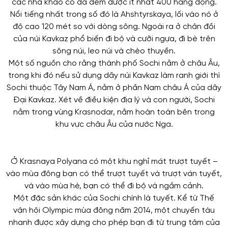
các nhà khảo cổ đã đếm được ít nhất 400 hang động.
Nổi tiếng nhất trong số đó là Ahshtyrskaya, lối vào nó ở
độ cao 120 mét so với dòng sông. Ngoài ra ở chân đồi
của núi Kavkaz phổ biến đi bộ và cưỡi ngựa, đi bè trên
sông núi, leo núi và chèo thuyền.
Một số nguồn cho rằng thành phố Sochi nằm ở châu Âu,
trong khi đó nếu sử dụng dãy núi Kavkaz làm ranh giới thì
Sochi thuộc Tây Nam Á, nằm ở phần Nam châu Á của dãy
Đại Kavkaz. Xét về điều kiện địa lý và con người, Sochi
nằm trong vùng Krasnodar, nằm hoàn toàn bên trong
khu vực châu Âu của nước Nga.
Ở Krasnaya Polyana có một khu nghỉ mát trượt tuyết –
vào mùa đông bạn có thể trượt tuyết và trượt ván tuyết,
và vào mùa hè, bạn có thể đi bộ và ngắm cảnh.
Một đặc sản khác của Sochi chính là tuyết. Kể từ Thế
vận hội Olympic mùa đông năm 2014, một chuyến tàu
nhanh được xây dựng cho phép bạn đi từ trung tâm của