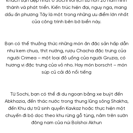
khách sạn đẹp nhất ở Sochi với lịch sử hơn 20 năm hình
thành và phát triển. Kiến trúc hiện đại, nguy nga, mang
dấu ấn phương Tây là một trong những ưu điểm lớn nhất
của công trình bên bờ biển này.
Bạn có thể thưởng thức những món ăn đặc sản hấp dẫn
như kem chua, thịt nướng, rượu Chacha đặc trưng của
người Crimea – một loại đồ uống của người Gruzia, có
hương vị đặc trưng của vỏ nho. Hay món borscht – món
súp củ cải đỏ nổi tiếng
Từ Sochi, bạn có thể đi du ngoạn bằng xe buýt đến
Abkhazia, đến thác nước trong thung lũng sông Shakha,
đến Khu dự trữ sinh quyển Kavkaz hoặc thực hiện một
chuyến đi bộ dọc theo khu rừng gỗ tùng, nằm trên sườn
đông nam của núi Bolshoi Akhun