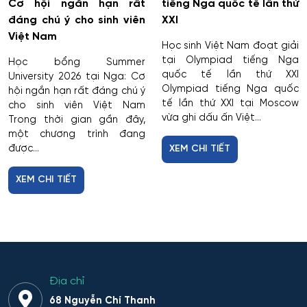
Cơ hội ngắn hạn rất
tiếng Nga quốc tế lần thứ
đáng chú ý cho sinh viên
XXI
Việt Nam
Học sinh Việt Nam đoạt giải
tại Olympiad tiếng Nga
Học bổng Summer
quốc tế lần thứ XXI
University 2026 tại Nga: Cơ
Olympiad tiếng Nga quốc
hội ngắn hạn rất đáng chú ý
tế lần thứ XXI tại Moscow
cho sinh viên Việt Nam
vừa ghi dấu ấn Việt...
Trong thời gian gần đây,
một chương trình đang
được...
XEM CHI TIẾT
XEM CHI TIẾT
Địa chỉ
68 Nguyễn Chí Thanh