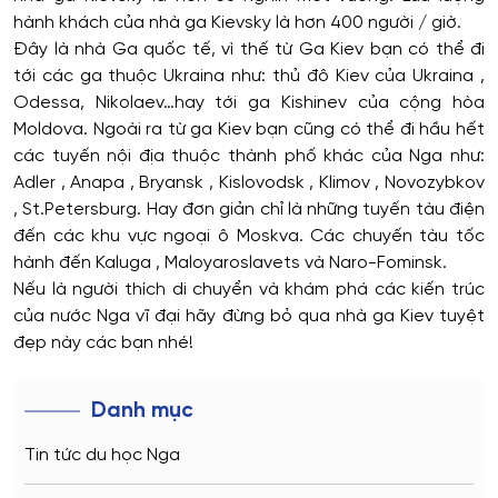
hành khách của nhà ga Kievsky là hơn 400 người / giờ.
Đây là nhà Ga quốc tế, vì thế từ Ga Kiev bạn có thể đi
tới các ga thuộc Ukraina như: thủ đô Kiev của Ukraina ,
Odessa, Nikolaev…hay tới ga Kishinev của cộng hòa
Moldova. Ngoài ra từ ga Kiev bạn cũng có thể đi hầu hết
các tuyến nội địa thuộc thành phố khác của Nga như:
Adler , Anapa , Bryansk , Kislovodsk , Klimov , Novozybkov
, St.Petersburg. Hay đơn giản chỉ là những tuyến tàu điện
đến các khu vực ngoại ô Moskva. Các chuyến tàu tốc
hành đến Kaluga , Maloyaroslavets và Naro-Fominsk.
Nếu là người thích di chuyển và khám phá các kiến trúc
của nước Nga vĩ đại hãy đừng bỏ qua nhà ga Kiev tuyệt
đẹp này các bạn nhé!
Danh mục
Tin tức du học Nga