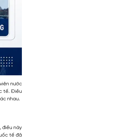
 viên nước
c tế. Điều
hác nhau.
, điều này
quốc tế đã