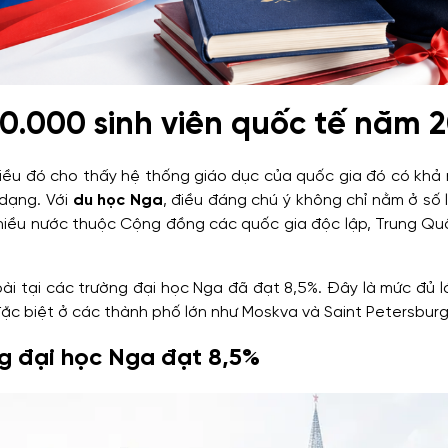
0.000 sinh viên quốc tế năm 
điều đó cho thấy hệ thống giáo dục của quốc gia đó có khả
 dạng. Với
du học Nga
, điều đáng chú ý không chỉ nằm ở số
 nhiều nước thuộc Cộng đồng các quốc gia độc lập, Trung Q
oài tại các trường đại học Nga đã đạt 8,5%. Đây là mức đủ 
đặc biệt ở các thành phố lớn như Moskva và Saint Petersburg
ờng đại học Nga đạt 8,5%