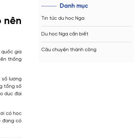
Danh mục
Tin tức du học Nga
o nên
Du học Nga cần biết
Câu chuyện thành công
 quốc gia
yền thống
 số lượng
ng tổng số
áo dục đại
nơi có học
ế đang có