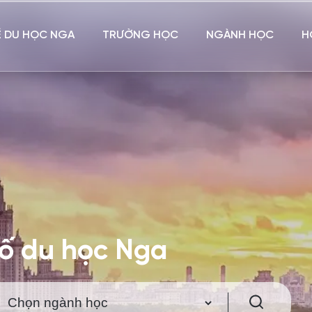
Ề DU HỌC NGA
TRƯỜNG HỌC
NGÀNH HỌC
H
hố du học Nga