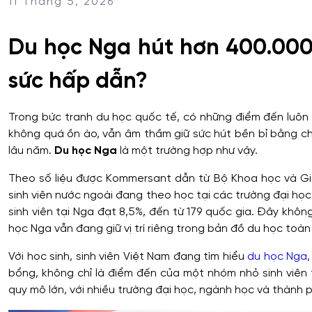
11 Tháng 5, 2026
Du học Nga hút hơn 400.000 
sức hấp dẫn?
Trong bức tranh du học quốc tế, có những điểm đến luôn
không quá ồn ào, vẫn âm thầm giữ sức hút bền bỉ bằng ch
lâu năm.
Du học Nga
là một trường hợp như vậy.
Theo số liệu được Kommersant dẫn từ Bộ Khoa học và Gi
sinh viên nước ngoài đang theo học tại các trường đại học
sinh viên tại Nga đạt 8,5%, đến từ 179 quốc gia. Đây không
học Nga vẫn đang giữ vị trí riêng trong bản đồ du học toàn
Với học sinh, sinh viên Việt Nam đang tìm hiểu
du học Nga
bổng, không chỉ là điểm đến của một nhóm nhỏ sinh viên 
quy mô lớn, với nhiều trường đại học, ngành học và thành p