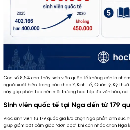
Con số 8,5% cho thấy sinh viên quốc tế không còn là nhóm 
ngoài xuất hiện trong các khoa Y, Kinh tế, Quản lý, Kỹ th
này góp phần tạo nên môi trường học tập đa văn hóa, nơi s
Sinh viên quốc tế tại Nga đến từ 179 q
Việc sinh viên từ 179 quốc gia lựa chọn Nga phản ánh sức h
giúp giảm bớt cảm giác “đơn độc” khi cân nhắc chọn Nga là