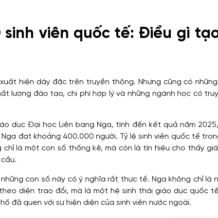
sinh viên quốc tế: Điều gì tạ
 xuất hiện dày đặc trên truyền thông. Nhưng cũng có những
ất lượng đào tạo, chi phí hợp lý và những ngành học có tru
áo dục Đại học Liên bang Nga, tính đến kết quả năm 2025,
 Nga đạt khoảng 400.000 người. Tỷ lệ sinh viên quốc tế tro
 chỉ là một con số thống kê, mà còn là tín hiệu cho thấy gi
 cầu.
, những con số này có ý nghĩa rất thực tế. Nga không chỉ là 
theo diện trao đổi, mà là một hệ sinh thái giáo dục quốc t
hố đã quen với sự hiện diện của sinh viên nước ngoài.