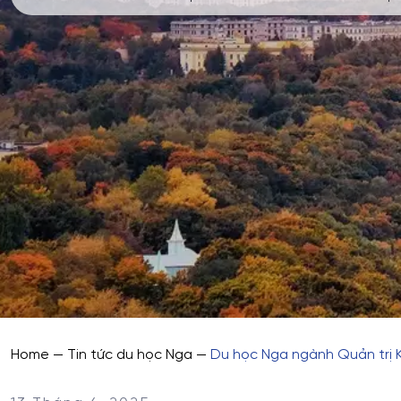
Home
—
Tin tức du học Nga
—
Du học Nga ngành Quản trị 