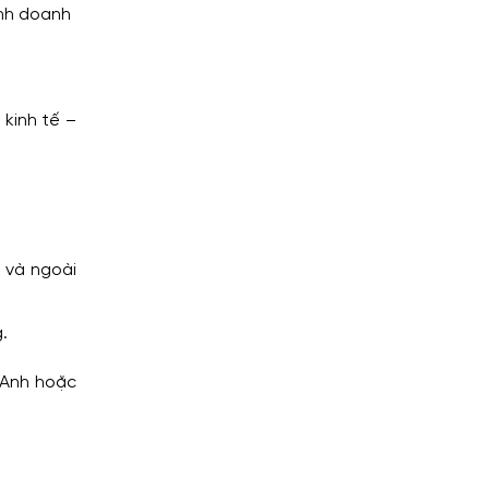
inh doanh
 kinh tế –
 và ngoài
.
 Anh hoặc