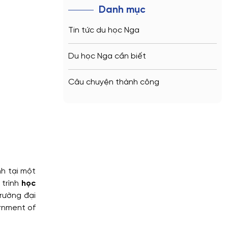
Danh mục
Tin tức du học Nga
Du học Nga cần biết
Câu chuyện thành công
h tại một
 trình
học
rường đại
ernment of