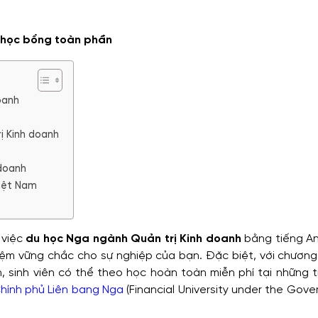
i học bổng toàn phần
oanh
ị Kinh doanh
 doanh
Việt Nam
 việc
du học Nga ngành Quản trị Kinh doanh
bằng tiếng An
ệm vững chắc cho sự nghiệp của bạn. Đặc biệt, với chương
 sinh viên có thể theo học hoàn toàn miễn phí tại những t
Chính phủ Liên bang Nga
(Financial University under the Gov