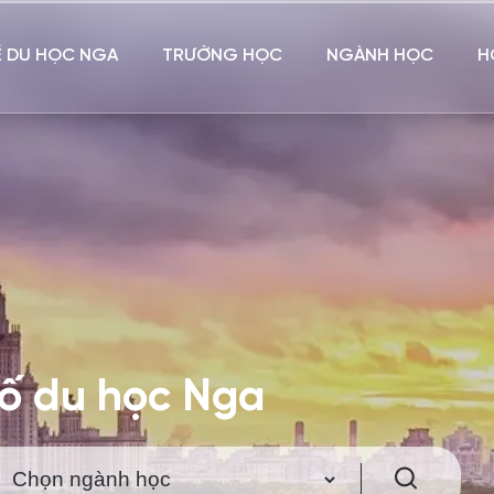
Ề DU HỌC NGA
TRƯỜNG HỌC
NGÀNH HỌC
H
hố du học Nga