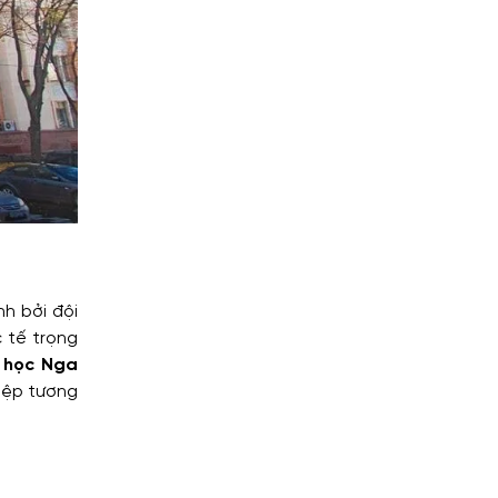
h bởi đội
 tế trọng
 học Nga
hiệp tương