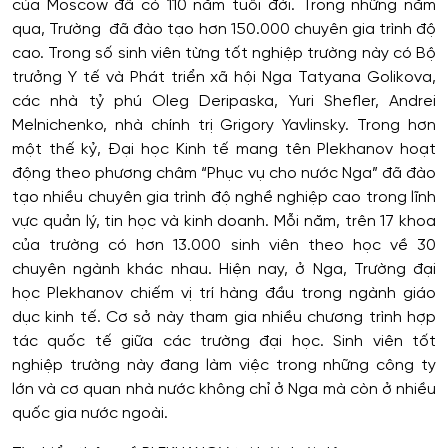
của Moscow đã có 110 năm tuổi đời. Trong những năm
qua, Trường đã đào tạo hơn 150.000 chuyên gia trình độ
cao. Trong số sinh viên từng tốt nghiệp trường này có Bộ
trưởng Y tế và Phát triển xã hội Nga Tatyana Golikova,
các nhà tỷ phú Oleg Deripaska, Yuri Shefler, Andrei
Melnichenko, nhà chính trị Grigory Yavlinsky. Trong hơn
một thế kỷ, Đại học Kinh tế mang tên Plekhanov hoạt
động theo phương châm “Phục vụ cho nước Nga” đã đào
tạo nhiều chuyên gia trình độ nghề nghiệp cao trong lĩnh
vực quản lý, tin học và kinh doanh. Mỗi năm, trên 17 khoa
của trường có hơn 13.000 sinh viên theo học về 30
chuyên ngành khác nhau. Hiện nay, ở Nga, Trường đại
học Plekhanov chiếm vị trí hàng đầu trong ngành giáo
dục kinh tế. Cơ sở này tham gia nhiều chương trình hợp
tác quốc tế giữa các trường đại học. Sinh viên tốt
nghiệp trường này đang làm việc trong những công ty
lớn và cơ quan nhà nước không chỉ ở Nga mà còn ở nhiều
quốc gia nước ngoài.