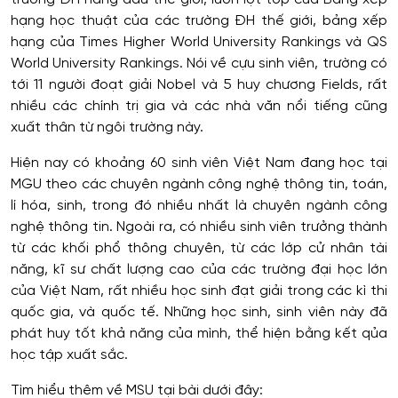
hạng học thuật của các trường ĐH thế giới, bảng xếp
hạng của Times Higher World University Rankings và QS
World University Rankings. Nói về cựu sinh viên, trường có
tới 11 người đoạt giải Nobel và 5 huy chương Fields, rất
nhiều các chính trị gia và các nhà văn nổi tiếng cũng
xuất thân từ ngôi trường này.
Hiện nay có khoảng 60 sinh viên Việt Nam đang học tại
MGU theo các chuyên ngành công nghệ thông tin, toán,
lí hóa, sinh, trong đó nhiều nhất là chuyên ngành công
nghệ thông tin. Ngoài ra, có nhiều sinh viên trưởng thành
từ các khối phổ thông chuyên, từ các lớp cử nhân tài
năng, kĩ sư chất lượng cao của các trường đại học lớn
của Việt Nam, rất nhiều học sinh đạt giải trong các kì thi
quốc gia, và quốc tế. Những học sinh, sinh viên này đã
phát huy tốt khả năng của mình, thể hiện bằng kết qủa
học tập xuất sắc.
Tìm hiểu thêm về MSU tại bài dưới đây: