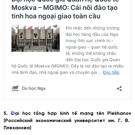
5.
Đ
ại
học
tổng
hợp
kinh
tế
mang
t
ê
n
Plekhanov
(Российский экономический университет им. Г. В.
Плеханова)