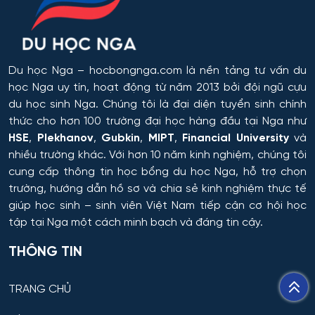
Du học Nga
– hocbongnga.com là nền tảng tư vấn du
học Nga uy tín, hoạt động từ năm 2013 bởi đội ngũ cựu
du học sinh Nga. Chúng tôi là đại diện tuyển sinh chính
thức cho hơn 100 trường đại học hàng đầu tại Nga như
HSE
,
Plekhanov
,
Gubkin
,
MIPT
,
Financial University
và
nhiều trường khác. Với hơn 10 năm kinh nghiệm, chúng tôi
cung cấp thông tin
học bổng du học Nga
, hỗ trợ chọn
trường, hướng dẫn hồ sơ và chia sẻ kinh nghiệm thực tế
giúp học sinh – sinh viên Việt Nam tiếp cận cơ hội học
tập tại Nga một cách minh bạch và đáng tin cậy.
THÔNG TIN
TRANG CHỦ