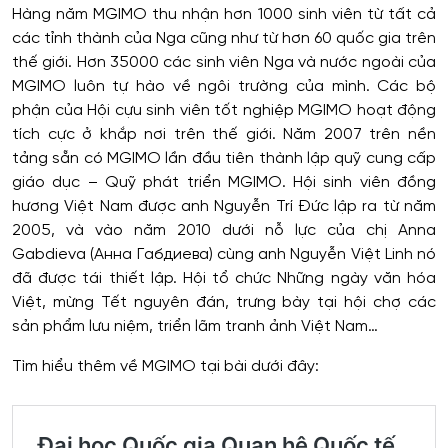
Hàng năm MGIMO thu nhận hơn 1000 sinh viên từ tất cả
các tỉnh thành của Nga cũng như từ hơn 60 quốc gia trên
thế giới. Hơn 35000 các sinh viên Nga và nước ngoài của
MGIMO luôn tự hào về ngôi trường của mình. Các bộ
phận của Hội cựu sinh viên tốt nghiệp MGIMO hoạt động
tích cực ở khắp nơi trên thế giới. Năm 2007 trên nền
tảng sẵn có MGIMO lần đầu tiên thành lập quỹ cung cấp
giáo dục – Quỹ phát triển MGIMO. Hội sinh viên đồng
hương Việt Nam được anh Nguyễn Trí Đức lập ra từ năm
2005, và vào năm 2010 dưới nỗ lực của chị Anna
Gabdieva (Анна Габдиева) cùng anh Nguyễn Việt Linh nó
đã được tái thiết lập. Hội tổ chức Những ngày văn hóa
Việt, mừng Tết nguyên đán, trưng bày tại hội chợ các
sản phẩm lưu niệm, triển lãm tranh ảnh Việt Nam…
Tìm hiểu thêm về MGIMO tại bài dưới đây: