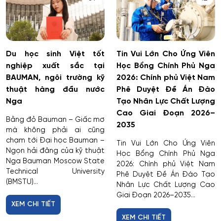
Du học sinh Việt tốt
Tin Vui Lớn Cho Ứng Viên
nghiệp xuất sắc tại
Học Bổng Chính Phủ Nga
BAUMAN, ngôi trường kỹ
2026: Chính phủ Việt Nam
thuật hàng đầu nước
Phê Duyệt Đề Án Đào
Nga
Tạo Nhân Lực Chất Lượng
Cao Giai Đoạn 2026–
Bằng đỏ Bauman – Giấc mơ
2035
mà không phải ai cũng
chạm tới Đại học Bauman –
Tin Vui Lớn Cho Ứng Viên
Ngọn hải đăng của kỹ thuật
Học Bổng Chính Phủ Nga
Nga Bauman Moscow State
2026: Chính phủ Việt Nam
Technical University
Phê Duyệt Đề Án Đào Tạo
(BMSTU)...
Nhân Lực Chất Lượng Cao
Giai Đoạn 2026–2035...
XEM CHI TIẾT
XEM CHI TIẾT