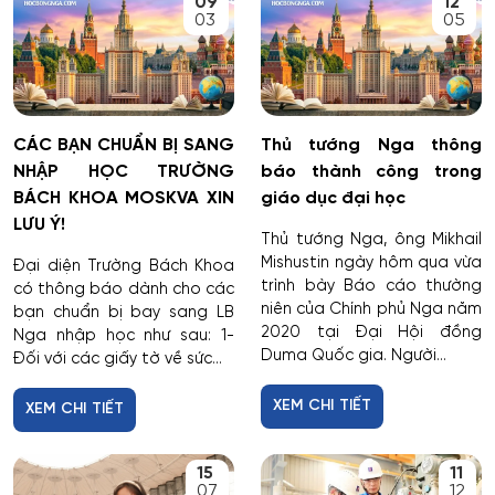
09
12
03
05
CÁC BẠN CHUẨN BỊ SANG
Thủ tướng Nga thông
NHẬP HỌC TRƯỜNG
báo thành công trong
BÁCH KHOA MOSKVA XIN
giáo dục đại học
LƯU Ý!
Thủ tướng Nga, ông Mikhail
Mishustin ngày hôm qua vừa
Đại diện Trường Bách Khoa
trình bày Báo cáo thường
có thông báo dành cho các
niên của Chính phủ Nga năm
bạn chuẩn bị bay sang LB
2020 tại Đại Hội đồng
Nga nhập học như sau: 1-
Duma Quốc gia. Người...
Đối với các giấy tờ về sức...
XEM CHI TIẾT
XEM CHI TIẾT
15
11
07
12