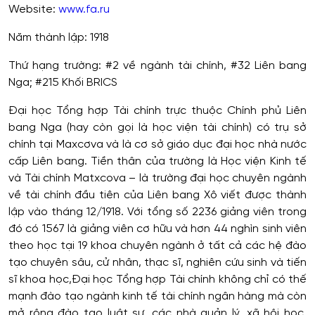
Website:
www.fa.ru
Năm thành lập: 1918
Thứ hạng trường: #2 về ngành tài chính, #32 Liên bang
Nga; #215 Khối BRICS
Đại học Tổng hợp Tài chính trực thuộc Chính phủ Liên
bang Nga (hay còn gọi là học viện tài chính) có trụ sở
chính tại Maxcơva và là cơ sở giáo dục đại học nhà nước
cấp Liên bang. Tiền thân của trường là Học viện Kinh tế
và Tài chính Matxcova – là trường đại học chuyên ngành
về tài chính đầu tiên của Liên bang Xô viết được thành
lập vào tháng 12/1918. Với tổng số 2236 giảng viên trong
đó có 1567 là giảng viên cơ hữu và hơn 44 nghìn sinh viên
theo học tại 19 khoa chuyên ngành ở tất cả các hệ đào
tạo chuyên sâu, cử nhân, thạc sĩ, nghiên cứu sinh và tiến
sĩ khoa học,Đại học Tổng hợp Tài chính không chỉ có thế
mạnh đào tạo ngành kinh tế tài chính ngân hàng mà còn
mở rộng đào tạo luật sư, các nhà quản lý, xã hội học,