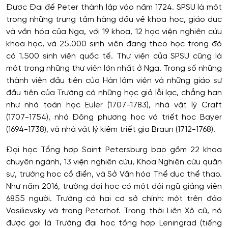
Được Đại đế Peter thành lập vào năm 1724. SPSU là một
trong những trung tâm hàng đầu về khoa học, giáo dục
và văn hóa của Nga, với 19 khoa, 12 học viện nghiên cứu
khoa học, và 25.000 sinh viên đang theo học trong đó
có 1.500 sinh viên quốc tế. Thư viện của SPSU cũng là
một trong những thư viện lớn nhất ở Nga. Trong số những
thành viên đầu tiên của Hàn lâm viện và những giáo sư
đầu tiên của Trường có những học giả lỗi lạc, chẳng hạn
như nhà toán học Euler (1707-1783), nhà vật lý Craft
(1707-1754), nhà Đông phương học và triết học Bayer
(1694-1738), và nhà vật lý kiêm triết gia Braun (1712-1768).
Đại học Tổng hợp Saint Petersburg bao gồm 22 khoa
chuyên ngành, 13 viện nghiên cứu, Khoa Nghiên cứu quân
sự, trường học cổ điển, và Sở Văn hóa Thể dục thể thao.
Như năm 2016, trường đại học có một đội ngũ giảng viên
6855 người. Trường có hai cơ sở chính: một trên đảo
Vasilievsky và trong Peterhof. Trong thời Liên Xô cũ, nó
được gọi là Trường đại học tổng hợp Leningrad (tiếng