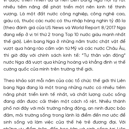
vì được thiên nhiên ưu ái nên Liên bang Nga hội tụ rất
nhiều tiềm năng để phát triển một nên kinh tế thịnh
vượng. Là một đất nước công nghiệp, công nghệ cao,
giàu có, thuộc các nước có thu nhập hàng nghìn tỷ đô la
(theo đánh giá của US News và World Report 8/2017 Nga
đang xếp ở vị trí thứ 2 trong Top 10 nước giàu mạnh nhất
thế giới). Liên bang Nga ở những năm trước chật vật để
vượt qua hàng rào cấm vận từ Mỹ và các nước Châu Âu,
thì giờ đây với chính sách kinh tế: “Tự thân vận động”
nước Nga đã vượt qua khủng hoàng và khẳng định vị thế
cường quốc của mình trên trường thế giới.
Theo khảo sát mỗi năm của các tổ chức thế giới thì Liên
bang Nga đang là một trong những nước có nhiều tiềm
năng phát triển kinh tế nhất, và chất lượng cuộc sống
đang dần được cải thiện một cách rõ rệt. Nhiều thành
phố nơi đây với môi trường năng động, an ninh được bảo
đảm, môi trường sống trong lành là điểm đến mơ ước để
sinh sống và làm việc của thế hệ trẻ đương đại. Với