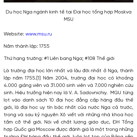
Du học Nga ngành kinh tế tại Đai học tổng hợp Moskva
MSU
Website:
www.msu.ru
Năm thành lập: 1755
Thứ hạng trường: #1 Liên bang Nga; #108 Thế giới
Là trường đại học lớn nhất và lâu đời nhất ở Nga, thành
lập năm 1755.[1] Năm 2004, trường đại học có khoảng
4.000 giảng viên và 31.000 sinh viên và 7.000 nghiên cứu
sinh. Hiệu trưởng hiện nay là V. A. Sadovnichiy. MGU từng
lọt vào danh sách 10 đại học đẳng cấp hàng đầu thế
giới, là đại học uy tín bậc nhất của nước Nga cả trước,
trong và sau kỷ nguyên Xô viết với những nhà khoa học
tầm cỡ thế giới. Nói về chất lượng giáo dục, ĐH Tổng
hợp Quốc gia Moscow được đánh giá là một trong những
trường ĐH hàng đầu thế giới, luôn lọt top của Bảng xếp