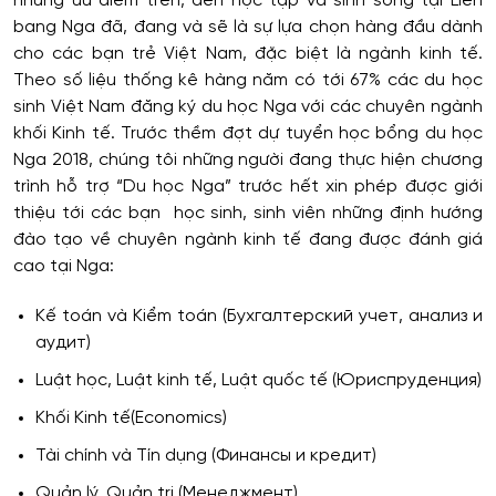
những ưu điểm trên, đến học tập và sinh sống tại Liên
bang Nga đã, đang và sẽ là sự lựa chọn hàng đầu dành
cho các bạn trẻ Việt Nam, đặc biệt là ngành kinh tế.
Theo số liệu thống kê hàng năm có tới 67% các du học
sinh Việt Nam đăng ký du học Nga với các chuyên ngành
khối Kinh tế. Trước thềm đợt dự tuyển học bổng du học
Nga 2018, chúng tôi những người đang thực hiện chương
trình hỗ trợ “Du học Nga” trước hết xin phép được giới
thiệu tới các bạn học sinh, sinh viên những định hướng
đào tạo về chuyên ngành kinh tế đang được đánh giá
cao tại Nga:
Kế toán và Kiểm toán (Бухгалтерский учет, анализ и
аудит)
Luật học, Luật kinh tế, Luật quốc tế (Юриспруденция)
Khối Kinh tế(Economics)
Tài chính và Tín dụng (Финансы и кредит)
Quản lý, Quản trị (Mенеджмент)