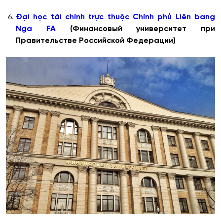
Đại học
t
à
i
ch
í
nh
trực
thuộc
Ch
í
nh
phủ
Li
ê
n
bang
Nga FA
(Финансовый университет при
Правительстве Российской Федерации)