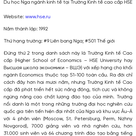
Du học Nga ngành kinh tế tại Trường Kinh tế cao cấp HSE
Website:
www.hse.ru
Năm thành lập: 1992
Thứ hạng trường: #9 Liên bang Nga; #501 Thế giới
Đứng thứ 2 trong danh sách này là Trường Kinh tế Cao
cấp (Higher School of Economics – HSE University hay
Высшая школа экономики – ВШЭ) với xếp hạng cho khối
ngành Economics thuộc top 51-100 toàn cầu. Ra đời chỉ
cách đây hơn hai mươi năm, nhưng Trường Kinh tế Cao
cấp đã phát triển hết sức năng động, tích cực và không
ngừng nâng cao chất lượng đào tạo của mình. Trường
nổi danh là một trong những trường đại học nghiên cứu
quốc gia tiên tiến hiện đại nhất của Nga và khu vực Âu-Á
với 4 phân viện (Moscow, St. Petersburg, Perm, Nizhny
Novgorod), 7000 giảng viên và nhà nghiên cứu, hơn
31.000 sinh viên và 64 chương trình đào tạo bằng tiếng