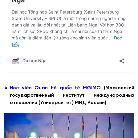
Học
viện
Quan
hệ
quốc
tế
MGIMO
(Московский
государственный институт международных
отношений (Университет) МИД России)