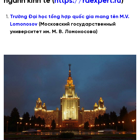
ngành kinh tế (
https://raexpert.ru
)
Tr
ư
ờng
Đ
ại
học
tổng
hợp
quốc
gia
mang
t
ê
n
M
.
V
.
Lomonosov
(Московский государственный
университет им. М. В. Ломоносова)