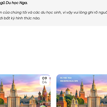
ng
ũ
Du
học
Nga
.
n
của
ch
ú
ng
t
ô
i
v
à
c
á
c
du
học
sinh
,
v
ì
vậy
vui
l
ò
ng
ghi
r
õ
ngu
ới
bất
kỳ
h
ì
nh
thức
n
à
o
.
09
04