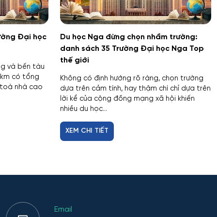
ường Đại học
Du học Nga đừng chọn nhầm trường:
danh sách 35 Trường Đại học Nga Top
thế giới
ng và bến tàu
7km có tổng
Không có định hướng rõ ràng, chọn trường
 toà nhà cao
dựa trên cảm tính, hay thậm chí chỉ dựa trên
lời kể của cộng đồng mạng xã hội khiến
nhiều du học...
XEM CHI TIẾT
Email