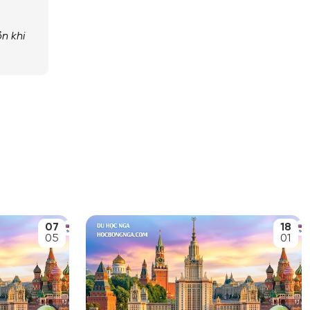
ồn
khi
07
18
05
01