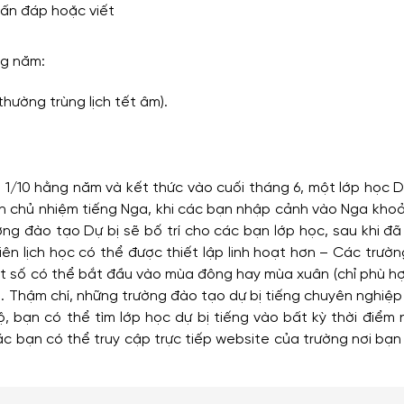
vấn đáp hoặc viết
ng năm:
thường trùng lịch tết âm).
1/10 hằng năm và kết thức vào cuối tháng 6, một lớp học D
iên chủ nhiệm tiếng Nga, khi các bạn nhập cảnh vào Nga kho
ng đào tạo Dự bị sẽ bố trí cho các bạn lớp học, sau khi đ
ên lịch học có thể được thiết lập linh hoạt hơn – Các trườ
một số có thể bắt đầu vào mùa đông hay mùa xuân (chỉ phù h
. Thậm chí, những trường đào tạo dự bị tiếng chuyên nghiệ
 bạn có thể tìm lớp học dự bị tiếng vào bất kỳ thời điểm 
 các bạn có thể truy cập trực tiếp website của trường nơi bạ