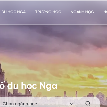
Ề DU HỌC NGA
TRƯỜNG HỌC
NGÀNH HỌC
H
hố du học Nga