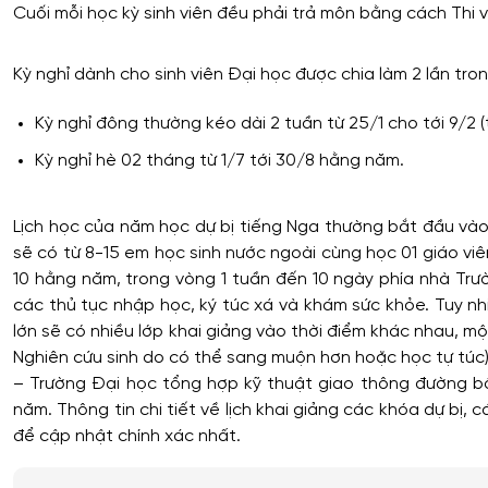
Cuối mỗi học kỳ sinh viên đều phải trả môn bằng cách Thi 
Kỳ nghỉ dành cho sinh viên Đại học được chia làm 2 lần tro
Kỳ nghỉ đông thường kéo dài 2 tuần từ 25/1 cho tới 9/2 (
Kỳ nghỉ hè 02 tháng từ 1/7 tới 30/8 hằng năm.
Lịch học của năm học dự bị tiếng Nga thường bắt đầu vào 
sẽ có từ 8-15 em học sinh nước ngoài cùng học 01 giáo v
10 hằng năm, trong vòng 1 tuần đến 10 ngày phía nhà Trườ
các thủ tục nhập học, ký túc xá và khám sức khỏe. Tuy nhi
lớn sẽ có nhiều lớp khai giảng vào thời điểm khác nhau, 
Nghiên cứu sinh do có thể sang muộn hơn hoặc học tự túc)
– Trường Đại học tổng hợp kỹ thuật giao thông đường bộ,
năm. Thông tin chi tiết về lịch khai giảng các khóa dự bị,
để cập nhật chính xác nhất.