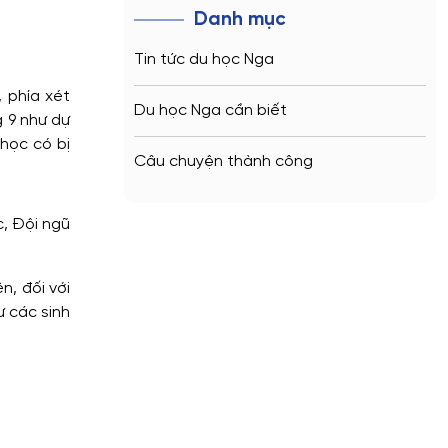
Danh mục
Tin tức du học Nga
 phía xét
Du học Nga cần biết
g 9 như dự
 học có bị
Câu chuyện thành công
c, Đội ngũ
n, đối với
ư các sinh