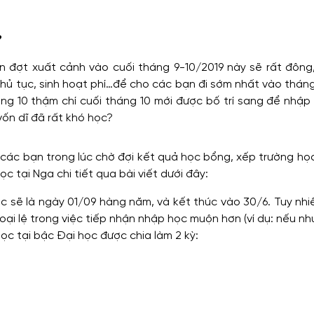
?
n đợt xuất cảnh vào cuối tháng 9-10/2019 này sẽ rất đông,
 thủ tục, sinh hoạt phí…để cho các bạn đi sớm nhất vào thán
áng 10 thậm chí cuối tháng 10 mới được bố trí sang để nhập
vốn dĩ đã rất khó học?
các bạn trong lúc chờ đợi kết quả học bổng, xếp trường họ
c tại Nga chi tiết qua bài viết dưới đây:
c sẽ là ngày 01/09 hàng năm, và kết thúc vào 30/6. Tuy nhiê
ại lệ trong việc tiếp nhận nhập học muộn hơn (ví dụ: nếu nh
ọc tại bậc Đại học được chia làm 2 kỳ: