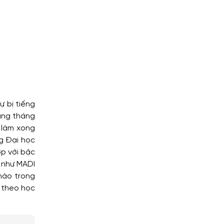
ự bị tiếng
ảng tháng
ã làm xong
ng Đại học
ợp với bậc
p như MADI
nào trong
n theo học