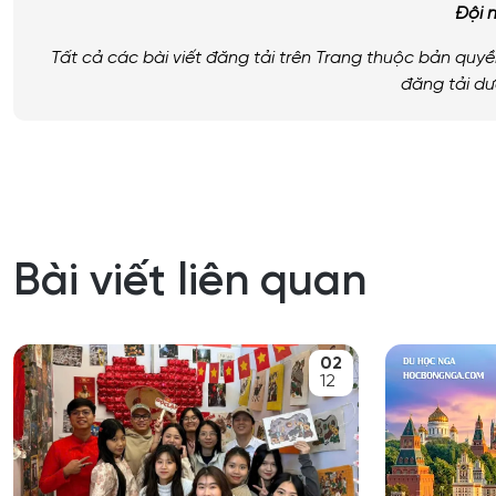
Đ
ội
Tất
cả
c
á
c
b
à
i
viết
đă
ng
tải
tr
ê
n
Trang
thuộc
bản
quyề
đă
ng
tải
d
ư
Bài viết liên quan
02
12