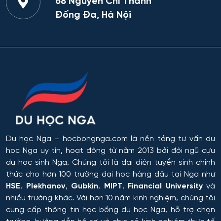
68 Nguyễn Chí Thanh
Đống Đa, Hà Nội
Du học Nga
– hocbongnga.com là nền tảng tư vấn du
học Nga uy tín, hoạt động từ năm 2013 bởi đội ngũ cựu
du học sinh Nga. Chúng tôi là đại diện tuyển sinh chính
thức cho hơn 100 trường đại học hàng đầu tại Nga như
HSE
,
Plekhanov
,
Gubkin
,
MIPT
,
Financial University
và
nhiều trường khác. Với hơn 10 năm kinh nghiệm, chúng tôi
cung cấp thông tin
học bổng du học Nga
, hỗ trợ chọn