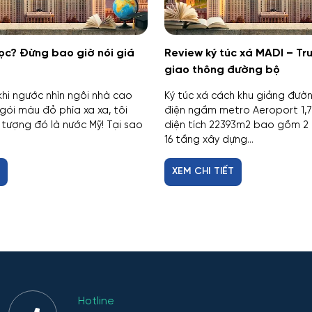
ọc? Đừng bao giờ nói giá
Review ký túc xá MADI – Tr
giao thông đường bộ
khi ngước nhìn ngôi nhà cao
Ký túc xá cách khu giảng đườ
gói màu đỏ phía xa xa, tôi
điện ngầm metro Aeroport 1,
tượng đó là nước Mỹ! Tại sao
diện tích 22393m2 bao gồm 2
16 tầng xây dựng...
T
XEM CHI TIẾT
Hotline