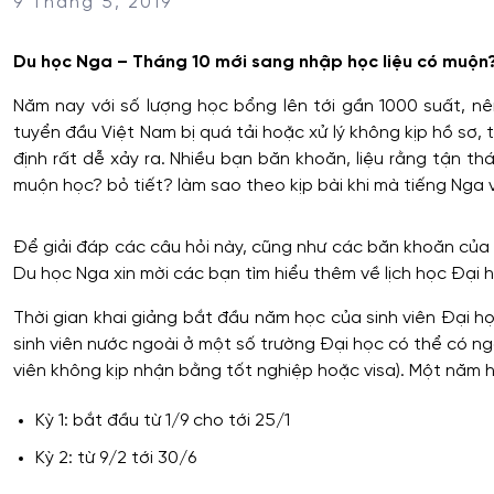
9 Tháng 5, 2019
Du học Nga – Tháng 10 mới sang nhập học liệu có muộn
Năm nay với số lượng học bổng lên tới gần 1000 suất, nê
tuyển đầu Việt Nam bị quá tải hoặc xử lý không kịp hồ sơ,
định rất dễ xảy ra. Nhiều bạn băn khoăn, liệu rằng tận th
muộn học? bỏ tiết? làm sao theo kịp bài khi mà tiếng Nga 
Để giải đáp các câu hỏi này, cũng như các băn khoăn của 
Du học Nga xin mời các bạn tìm hiểu thêm về lịch học Đại họ
Thời gian khai giảng bắt đầu năm học của sinh viên Đại họ
sinh viên nước ngoài ở một số trường Đại học có thể có ngo
viên không kịp nhận bằng tốt nghiệp hoặc visa). Một năm h
Kỳ 1: bắt đầu từ 1/9 cho tới 25/1
Kỳ 2: từ 9/2 tới 30/6