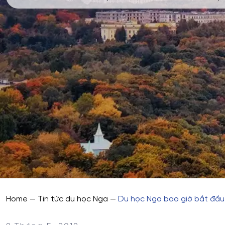
Home
—
Tin tức du học Nga
—
Du học Nga bao giờ bắt đầ