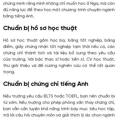
chứng minh rằng mình không chỉ muốn học ở Nga, mà còn
đủ năng lực để theo học một chương trình chuyên ngành
bằng tiếng Anh.
Chuẩn bị hồ sơ học thuật
Hồ sơ học thuật gồm học bạ, bằng tốt nghiệp, bảng
điểm, giấy chứng nhận tốt nghiệp tạm thời nếu có, các
chứng chỉ thành tích và tài liệu bổ sung theo yêu cầu
của trường. Với bậc thạc sĩ hoặc tiến sĩ, CV học thuật,
thư giới thiệu và đề cương nghiên cứu có thể rất quan
trọng.
Chuẩn bị chứng chỉ tiếng Anh
Nếu trường yêu cầu IELTS hoặc TOEFL, bạn nên chuẩn bị
từ sớm. Nếu trường cho phép phỏng vấn thay chứng chỉ,
bạn vẫn cần luyện khả năng trình bày mục tiêu học tập,
trả lời câu hỏi chuyên môn và giải thích lý do chọn ngành