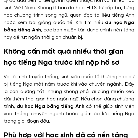
Lý do đầu tiên là tiếng Anh quen thuộc hơn với nhiều học
sinh Việt Nam. Không ít bạn đã học IELTS từ cấp ba, từng
học chương trình song ngữ, quen đọc tài liệu tiếng Anh
hoặc xem bài giảng quốc tế. Khi tìm hiểu
du học Nga
bằng tiếng Anh
, các bạn muốn tận dụng chính nền tảng
này để rút ngắn thời gian chuẩn bị.
Không cần mất quá nhiều thời gian
học tiếng Nga trước khi nộp hồ sơ
Với lộ trình truyền thống, sinh viên quốc tế thường học dự
bị tiếng Nga một năm trước khi vào chuyên ngành. Đây
là con đường tốt, nhưng không phải ai cũng muốn kéo
dài thêm thời gian học ngôn ngữ. Nếu chọn đúng chương
trình,
du học Nga bằng tiếng Anh
có thể giúp sinh viên
vào thẳng chuyên ngành hoặc giảm áp lực tiếng Nga
trong giai đoạn đầu.
Phù hợp với học sinh đã có nền tảng