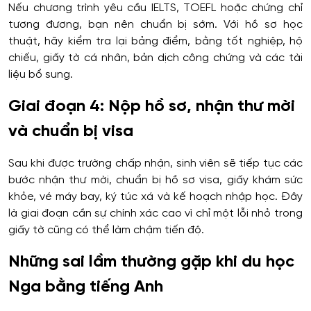
Nếu chương trình yêu cầu IELTS, TOEFL hoặc chứng chỉ
tương đương, bạn nên chuẩn bị sớm. Với hồ sơ học
thuật, hãy kiểm tra lại bảng điểm, bằng tốt nghiệp, hộ
chiếu, giấy tờ cá nhân, bản dịch công chứng và các tài
liệu bổ sung.
Giai đoạn 4: Nộp hồ sơ, nhận thư mời
và chuẩn bị visa
Sau khi được trường chấp nhận, sinh viên sẽ tiếp tục các
bước nhận thư mời, chuẩn bị hồ sơ visa, giấy khám sức
khỏe, vé máy bay, ký túc xá và kế hoạch nhập học. Đây
là giai đoạn cần sự chính xác cao vì chỉ một lỗi nhỏ trong
giấy tờ cũng có thể làm chậm tiến độ.
Những sai lầm thường gặp khi du học
Nga bằng tiếng Anh