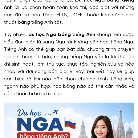
hay không? Câu trả lời là có.
Du học Nga bằng tiếng
Anh
là lựa chọn hoàn toàn khả thi, đặc biệt với những
bạn đã có nền tảng IELTS, TOEFL hoặc khả năng học
thuật bằng tiếng Anh tốt.
Tuy nhiên,
du học Nga bằng tiếng Anh
không nên được
hiểu đơn giản là sang Nga rồi không cần học tiếng Nga.
Tiếng Anh có thể giúp bạn bắt đầu chương trình chuyên
ngành thuận lợi hơn, nhưng tiếng Nga vẫn là lợi thế lớn
khi sinh hoạt, làm thủ tục, thực tập, nghiên cứu và hòa
nhập với đời sống bản địa. Vì vậy, bài viết này sẽ giúp
bạn hiểu rõ khi nào nên chọn chương trình tiếng Anh,
ngành nào phù hợp, học bổng nào có thể cân nhắc và
cần chuẩn bị hồ sơ ra sao.