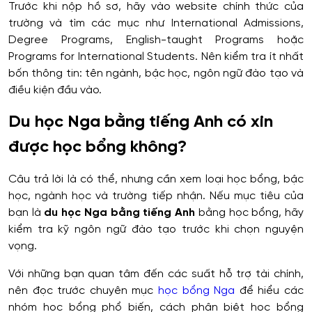
Trước khi nộp hồ sơ, hãy vào website chính thức của
trường và tìm các mục như International Admissions,
Degree Programs, English-taught Programs hoặc
Programs for International Students. Nên kiểm tra ít nhất
bốn thông tin: tên ngành, bậc học, ngôn ngữ đào tạo và
điều kiện đầu vào.
Du học Nga bằng tiếng Anh có xin
được học bổng không?
Câu trả lời là có thể, nhưng cần xem loại học bổng, bậc
học, ngành học và trường tiếp nhận. Nếu mục tiêu của
bạn là
du học Nga bằng tiếng Anh
bằng học bổng, hãy
kiểm tra kỹ ngôn ngữ đào tạo trước khi chọn nguyện
vọng.
Với những bạn quan tâm đến các suất hỗ trợ tài chính,
nên đọc trước chuyên mục
học bổng Nga
để hiểu các
nhóm học bổng phổ biến, cách phân biệt học bổng