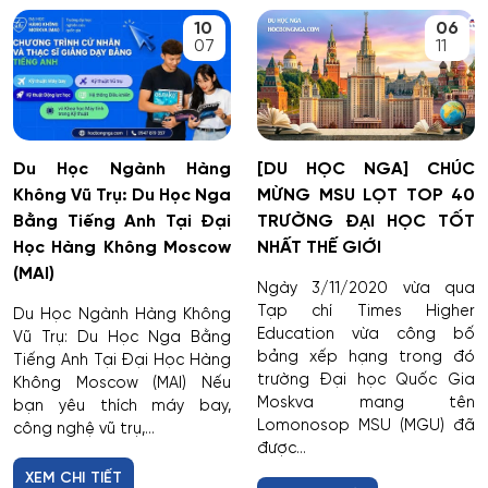
10
06
07
11
Du Học Ngành Hàng
[DU HỌC NGA] CHÚC
Không Vũ Trụ: Du Học Nga
MỪNG MSU LỌT TOP 40
Bằng Tiếng Anh Tại Đại
TRƯỜNG ĐẠI HỌC TỐT
Học Hàng Không Moscow
NHẤT THẾ GIỚI
(MAI)
Ngày 3/11/2020 vừa qua
Tạp chí Times Higher
Du Học Ngành Hàng Không
Education vừa công bố
Vũ Trụ: Du Học Nga Bằng
bảng xếp hạng trong đó
Tiếng Anh Tại Đại Học Hàng
trường Đại học Quốc Gia
Không Moscow (MAI) Nếu
Moskva mang tên
bạn yêu thích máy bay,
Lomonosop MSU (MGU) đã
công nghệ vũ trụ,...
được...
XEM CHI TIẾT