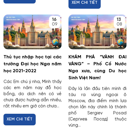
XEM CHI TIẾT
16
13
09
08
Thủ tục nhập học tại các
KHÁM PHÁ “VÀNH ĐAI
trường Đại học Nga năm
VÀNG” – Phố Cổ Nước
học 2021-2022
Nga xưa, cùng Du học
Sinh Việt Nam!
Các Em chú ý nha, Mình thấy
các em năm nay đỗ học
Đây là lần đầu tiên mình đi
bổng, do dịch nên có vẻ
tàu ra vùng ngoại ô
chưa được hướng dẫn nhiều,
Moscow, địa điểm mình lựa
rất nhiều em giờ còn chưa...
chọn lần này chính là thành
phố Sergiev Posad
(Сергиев Посад) thuộc
XEM CHI TIẾT
vùng...