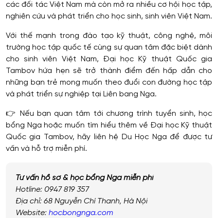
các đối tác Việt Nam mà còn mở ra nhiều cơ hội học tập,
nghiên cứu và phát triển cho học sinh, sinh viên Việt Nam.
Với thế mạnh trong đào tạo kỹ thuật, công nghệ, môi
trường học tập quốc tế cùng sự quan tâm đặc biệt dành
cho sinh viên Việt Nam, Đại học Kỹ thuật Quốc gia
Tambov hứa hẹn sẽ trở thành điểm đến hấp dẫn cho
những bạn trẻ mong muốn theo đuổi con đường học tập
và phát triển sự nghiệp tại Liên bang Nga.
👉 Nếu bạn quan tâm tới chương trình tuyển sinh, học
bổng Nga hoặc muốn tìm hiểu thêm về Đại học Kỹ thuật
Quốc gia Tambov, hãy liên hệ Du Học Nga để được tư
vấn và hỗ trợ miễn phí.
Tư vấn hồ sơ & học bổng Nga miễn phí
Hotline: 0947 819 357
Địa chỉ: 68 Nguyễn Chí Thanh, Hà Nội
Website:
hocbongnga.com