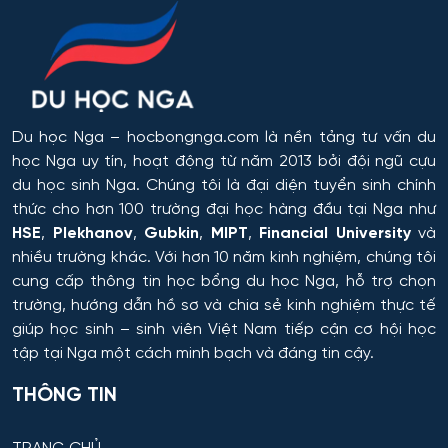
Du học Nga
– hocbongnga.com là nền tảng tư vấn du
học Nga uy tín, hoạt động từ năm 2013 bởi đội ngũ cựu
du học sinh Nga. Chúng tôi là đại diện tuyển sinh chính
thức cho hơn 100 trường đại học hàng đầu tại Nga như
HSE
,
Plekhanov
,
Gubkin
,
MIPT
,
Financial University
và
nhiều trường khác. Với hơn 10 năm kinh nghiệm, chúng tôi
cung cấp thông tin
học bổng du học Nga
, hỗ trợ chọn
trường, hướng dẫn hồ sơ và chia sẻ kinh nghiệm thực tế
giúp học sinh – sinh viên Việt Nam tiếp cận cơ hội học
tập tại Nga một cách minh bạch và đáng tin cậy.
THÔNG TIN