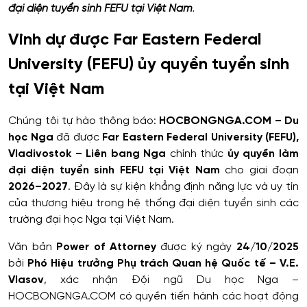
đại diện tuyển sinh FEFU tại Việt Nam
.
Vinh dự được Far Eastern Federal
University (FEFU) ủy quyền tuyển sinh
tại Việt Nam
Chúng tôi tự hào thông báo:
HOCBONGNGA.COM – Du
học Nga
đã được
Far Eastern Federal University (FEFU),
Vladivostok – Liên bang Nga
chính thức
ủy quyền làm
đại diện tuyển sinh FEFU tại Việt Nam
cho giai đoạn
2026–2027
. Đây là sự kiện khẳng định năng lực và uy tín
của thương hiệu trong hệ thống đại diện tuyển sinh các
trường đại học Nga tại Việt Nam.
Văn bản
Power of Attorney
được ký ngày
24/10/2025
bởi
Phó Hiệu trưởng Phụ trách Quan hệ Quốc tế – V.E.
Vlasov
, xác nhận Đội ngũ Du học Nga –
HOCBONGNGA.COM có quyền tiến hành các hoạt động