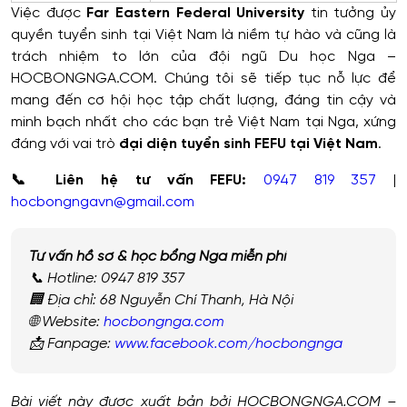
Việc được
Far Eastern Federal University
tin tưởng ủy
quyền tuyển sinh tại Việt Nam là niềm tự hào và cũng là
trách nhiệm to lớn của đội ngũ Du học Nga –
HOCBONGNGA.COM. Chúng tôi sẽ tiếp tục nỗ lực để
mang đến cơ hội học tập chất lượng, đáng tin cậy và
minh bạch nhất cho các bạn trẻ Việt Nam tại Nga, xứng
đáng với vai trò
đại diện tuyển sinh FEFU tại Việt Nam
.
📞 Liên hệ tư vấn FEFU:
0947 819 357
|
hocbongngavn@gmail.com
Tư vấn hồ sơ & học bổng Nga miễn phí
📞 Hotline: 0947 819 357
🏢 Địa chỉ: 68 Nguyễn Chí Thanh, Hà Nội
🌐 Website:
hocbongnga.com
📩 Fanpage:
www.facebook.com/hocbongnga
Bài viết này được xuất bản bởi HOCBONGNGA.COM –