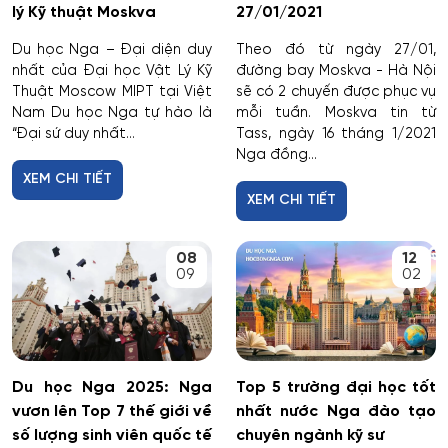
lý Kỹ thuật Moskva
27/01/2021
Du học Nga – Đại diện duy
Theo đó từ ngày 27/01,
nhất của Đại học Vật Lý Kỹ
đường bay Moskva - Hà Nội
Thuật Moscow MIPT tại Việt
sẽ có 2 chuyến được phục vụ
Nam Du học Nga tự hào là
mỗi tuần. Moskva tin từ
“Đại sứ duy nhất...
Tass, ngày 16 tháng 1/2021
Nga đồng...
XEM CHI TIẾT
XEM CHI TIẾT
08
12
09
02
Du học Nga 2025: Nga
Top 5 trường đại học tốt
vươn lên Top 7 thế giới về
nhất nước Nga đào tạo
số lượng sinh viên quốc tế
chuyên ngành kỹ sư