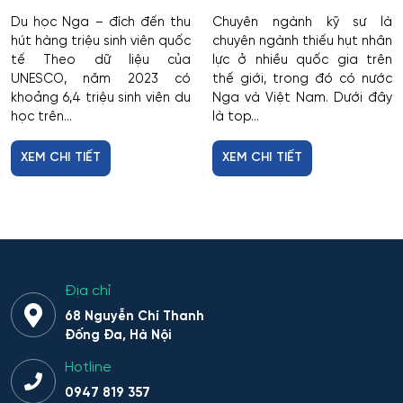
Du học Nga – đích đến thu
Chuyên ngành kỹ sư là
hút hàng triệu sinh viên quốc
chuyên ngành thiếu hụt nhân
tế Theo dữ liệu của
lực ở nhiều quốc gia trên
UNESCO, năm 2023 có
thế giới, trong đó có nước
khoảng 6,4 triệu sinh viên du
Nga và Việt Nam. Dưới đây
học trên...
là top...
XEM CHI TIẾT
XEM CHI TIẾT
Địa chỉ
68 Nguyễn Chí Thanh
Đống Đa, Hà Nội
Hotline
0947 819 357