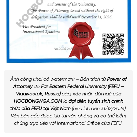
Ảnh công khai có watermark – Bản trích từ
Power of
Attorney
do
Far Eastern Federal University (FEFU –
Vladivostok, Russia)
cấp, xác nhận đội ngũ của
HOCBONGNGA.COM
là
đại diện tuyển sinh chính
thức của FEFU tại Việt Nam
(hiệu lực đến 31/12/2026).
Văn bản gốc được lưu tại văn phòng và có thể kiểm
chứng trực tiếp với
International Office
của FEFU.