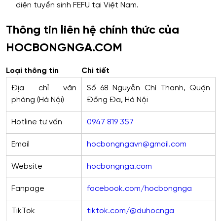
diện tuyển sinh FEFU tại Việt Nam.
Thông tin liên hệ chính thức của
HOCBONGNGA.COM
Loại thông tin
Chi tiết
Địa chỉ văn
Số 68 Nguyễn Chí Thanh, Quận
phòng (Hà Nội)
Đống Đa, Hà Nội
Hotline tư vấn
0947 819 357
Email
hocbongngavn@gmail.com
Website
hocbongnga.com
Fanpage
facebook.com/hocbongnga
TikTok
tiktok.com/@duhocnga