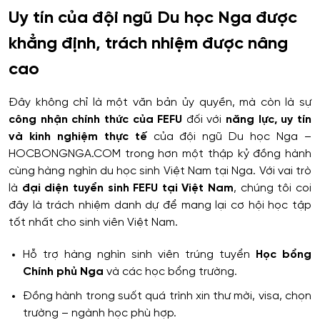
Uy tín của đội ngũ Du học Nga được
khẳng định, trách nhiệm được nâng
cao
Đây không chỉ là một văn bản ủy quyền, mà còn là sự
công nhận chính thức của FEFU
đối với
năng lực, uy tín
và kinh nghiệm thực tế
của đội ngũ Du học Nga –
HOCBONGNGA.COM trong hơn một thập kỷ đồng hành
cùng hàng nghìn du học sinh Việt Nam tại Nga. Với vai trò
là
đại diện tuyển sinh FEFU tại Việt Nam
, chúng tôi coi
đây là trách nhiệm danh dự để mang lại cơ hội học tập
tốt nhất cho sinh viên Việt Nam.
Hỗ trợ hàng nghìn sinh viên trúng tuyển
Học bổng
Chính phủ Nga
và các học bổng trường.
Đồng hành trong suốt quá trình xin thư mời, visa, chọn
trường – ngành học phù hợp.