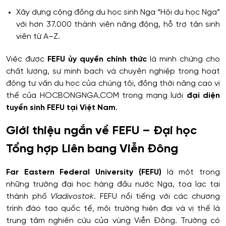
Xây dựng cộng đồng du học sinh Nga “Hội du học Nga”
với hơn 37.000 thành viên năng động, hỗ trợ tân sinh
viên từ A–Z.
Việc được
FEFU ủy quyền chính thức
là minh chứng cho
chất lượng, sự minh bạch và chuyên nghiệp trong hoạt
động tư vấn du học của chúng tôi, đồng thời nâng cao vị
thế của HOCBONGNGA.COM trong mạng lưới
đại diện
tuyển sinh FEFU tại Việt Nam
.
Giới thiệu ngắn về FEFU – Đại học
Tổng hợp Liên bang Viễn Đông
Far Eastern Federal University (FEFU)
là một trong
những trường đại học hàng đầu nước Nga, tọa lạc tại
thành phố
Vladivostok
. FEFU nổi tiếng với các chương
trình đào tạo quốc tế, môi trường hiện đại và vị thế là
trung tâm nghiên cứu của vùng Viễn Đông. Trường có