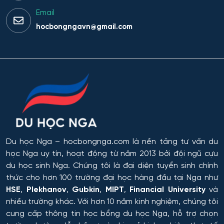
Email
hocbongngavn@gmail.com
Du học Nga
– hocbongnga.com là nền tảng tư vấn du
học Nga uy tín, hoạt động từ năm 2013 bởi đội ngũ cựu
du học sinh Nga. Chúng tôi là đại diện tuyển sinh chính
thức cho hơn 100 trường đại học hàng đầu tại Nga như
HSE
,
Plekhanov
,
Gubkin
,
MIPT
,
Financial University
và
nhiều trường khác. Với hơn 10 năm kinh nghiệm, chúng tôi
cung cấp thông tin
học bổng du học Nga
, hỗ trợ chọn