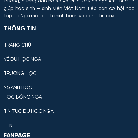
trường, hướng dẫn hồ sơ và chia sẻ kinh nghiệm thực tế
giúp học sinh – sinh viên Việt Nam tiếp cận cơ hội học
tập tại Nga một cách minh bạch và đáng tin cậy.
THÔNG TIN
TRANG CHỦ
VỀ DU HỌC NGA
TRƯỜNG HỌC
NGÀNH HỌC
HỌC BỔNG NGA
TIN TỨC DU HỌC NGA
LIÊN HỆ
FANPAGE