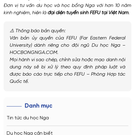
Đơn vị tư vấn du học và học bổng Nga với hơn 10 năm
kinh nghiệm, hiện là
đại diện tuyển sinh FEFU tại Việt Nam
.
⚠️
Thông báo bản quyền:
Văn bản ủy quyền của FEFU (Far Eastern Federal
University) dành riêng cho đội ngũ Du học Nga –
HOCBONGNGA.COM.
Mọi hành vi sao chép, chỉnh sửa hoặc mạo danh nội
dung này sẽ bị xử lý theo quy định pháp luật và
được báo cáo trực tiếp cho FEFU – Phòng Hợp tác
Quốc tế.
Danh mục
Tin tức du học Nga
Du học Nga cần biết