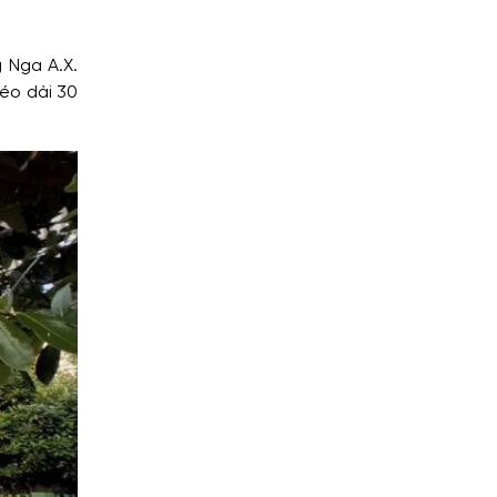
g Nga A.X.
éo dài 30