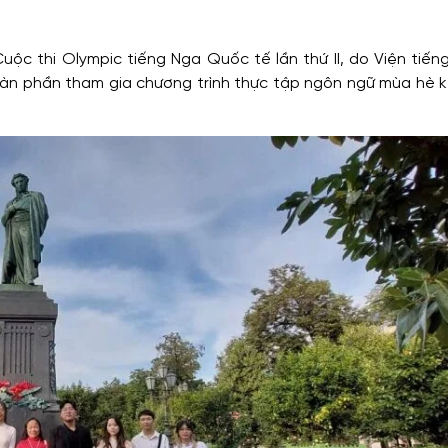
ộc thi Olympic tiếng Nga Quốc tế lần thứ II, do Viện tiến
oàn phần tham gia chương trình thực tập ngôn ngữ mùa hè k