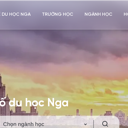
Ề DU HỌC NGA
TRƯỜNG HỌC
NGÀNH HỌC
H
hố du học Nga