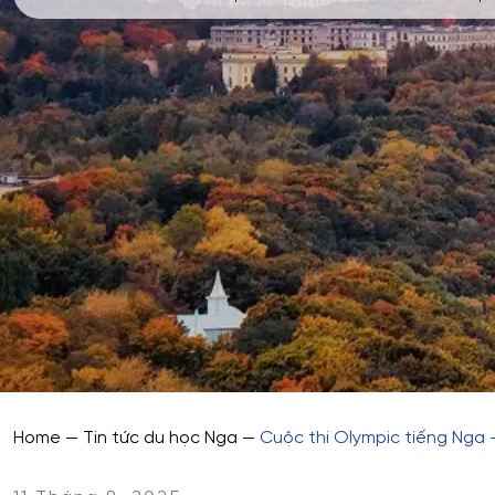
Home
—
Tin tức du học Nga
—
Cuộc thi Olympic tiếng Nga 