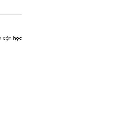
ếp cận
học