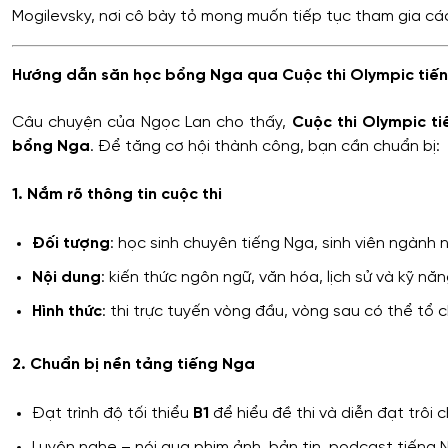
Mogilevsky, nơi cô bày tỏ mong muốn tiếp tục tham gia các
Hướng dẫn săn học bổng Nga qua Cuộc thi Olympic tiế
Câu chuyện của Ngọc Lan cho thấy,
Cuộc thi Olympic t
bổng Nga
. Để tăng cơ hội thành công, bạn cần chuẩn bị:
1. Nắm rõ thông tin cuộc thi
Đối tượng
: học sinh chuyên tiếng Nga, sinh viên ngành
Nội dung
: kiến thức ngôn ngữ, văn hóa, lịch sử và kỹ năn
Hình thức
: thi trực tuyến vòng đầu, vòng sau có thể tổ 
2. Chuẩn bị nền tảng tiếng Nga
Đạt trình độ tối thiểu
B1
để hiểu đề thi và diễn đạt trôi c
Luyện nghe – nói qua phim ảnh, bản tin, podcast tiếng 