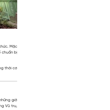
chức. Mặc
ể chuẩn bị
ng thời cơ
những giờ
g Vũ trụ,