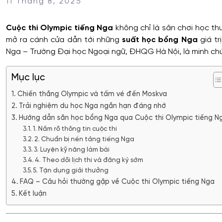
11 Tháng 8, 2025
Cuộc thi Olympic tiếng Nga
không chỉ là sân chơi học t
mở ra cánh cửa dẫn tới những
suất học bổng Nga
giá tr
Nga – Trường Đại học Ngoại ngữ, ĐHQG Hà Nội, là minh chứ
Mục lục
Chiến thắng Olympic và tấm vé đến Moskva
Trải nghiệm du học Nga ngắn hạn đáng nhớ
Hướng dẫn săn học bổng Nga qua Cuộc thi Olympic tiếng N
1. Nắm rõ thông tin cuộc thi
2. Chuẩn bị nền tảng tiếng Nga
3. Luyện kỹ năng làm bài
4. Theo dõi lịch thi và đăng ký sớm
5. Tận dụng giải thưởng
FAQ – Câu hỏi thường gặp về Cuộc thi Olympic tiếng Nga
Kết luận