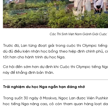
Các Thí Sinh Việt Nam Giành Giải Cuộc T
Trước đó, Lan từng đoạt giải trong cuộc thi Olympic tiế
dù đủ điều kiện nhận học bổng theo hiệp định chính phủ, c
tốt hơn cho hành trình du học Nga.
Cơ hội đến sớm hơn dự định khi Cuộc thi Olympic tiếng Ng
này để khẳng định bản thân.
Trải nghiệm du học Nga ngắn hạn đáng nhớ
Trong suốt 30 ngày ở Moskva, Ngọc Lan được Viện Pushki
học tiếng Nga nâng cao, cô còn tham quan hàng loạt dan