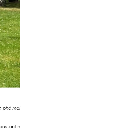
nh phô mai
onstantin