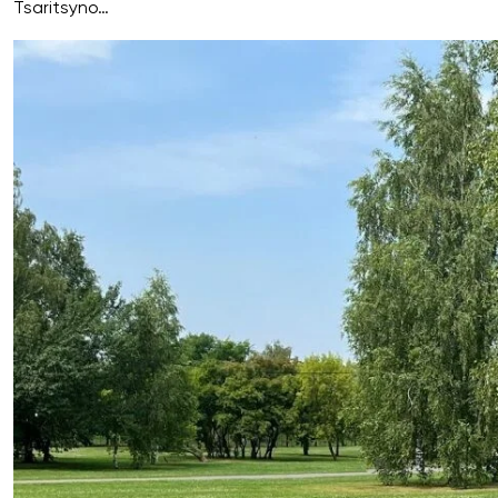
Tsaritsyno…