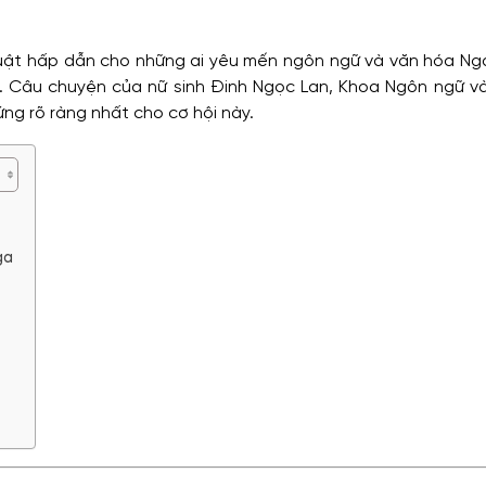
huật hấp dẫn cho những ai yêu mến ngôn ngữ và văn hóa Ng
ị. Câu chuyện của nữ sinh Đinh Ngọc Lan, Khoa Ngôn ngữ v
ng rõ ràng nhất cho cơ hội này.
ga