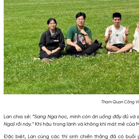
Tham Quan Công Vi
Lan chia sẻ:
“Sang Nga học, mình còn ăn uống đầy đủ và si
Nga) rồi này.”
Khí hậu trong lành và không khí mát mẻ của 
Đặc biệt, Lan cùng các thí sinh chiến thắng đã có buổ