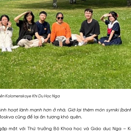
ên Kolomenskoye Khi Du Học Nga
nh hoạt lành mạnh hơn ở nhà. Giờ lại thèm món syrniki (bá
Moskva cũng để lại ấn tượng khó quên.
i gặp mặt với Thứ trưởng Bộ Khoa học và Giáo dục Nga – K