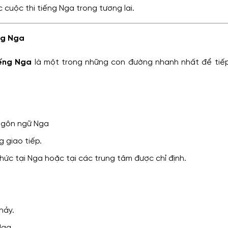
 cuộc thi tiếng Nga trong tương lai.
ng Nga
iếng Nga
là một trong những con đường nhanh nhất để ti
 ngôn ngữ Nga
g giao tiếp.
chức tại Nga hoặc tại các trung tâm được chỉ định.
hảy.
Nga.