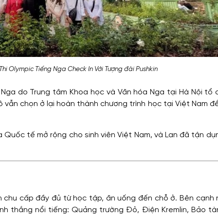
hi Olympic Tiếng Nga Check In Với Tượng đài Pushkin
ng Nga do Trung tâm Khoa học và Văn hóa Nga tại Hà Nội tổ 
ô vẫn chọn ở lại hoàn thành chương trình học tại Việt Nam đ
a Quốc tế mở rộng cho sinh viên Việt Nam, và Lan đã tận dụ
n chu cấp đầy đủ từ học tập, ăn uống đến chỗ ở. Bên cạnh 
h thắng nổi tiếng: Quảng trường Đỏ, Điện Kremlin, Bảo tàn