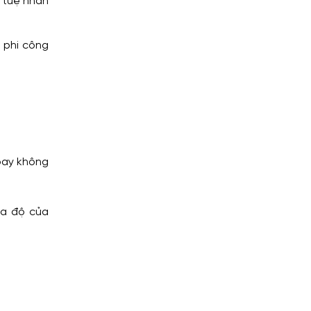
í tuệ nhân
 phi công
bay không
ọa độ của