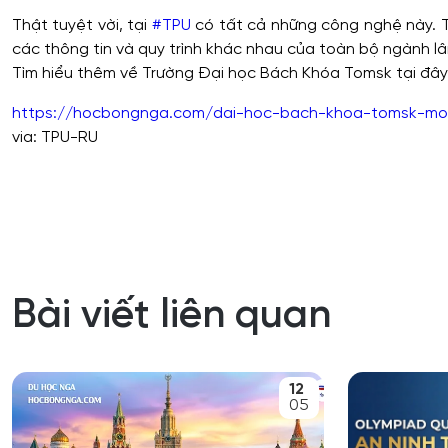
⠀
Thật tuyệt vời, tại
#
TPU
có tất cả những công nghệ này. T
các thông tin và quy trình khác nhau của toàn bộ ngành lâ
Tìm hiểu thêm về Trường Đại học Bách Khóa Tomsk tại đây
https://hocbongnga.com/dai-hoc-bach-khoa-tomsk-mo-
via: TPU-RU
Bài viết liên quan
12
05