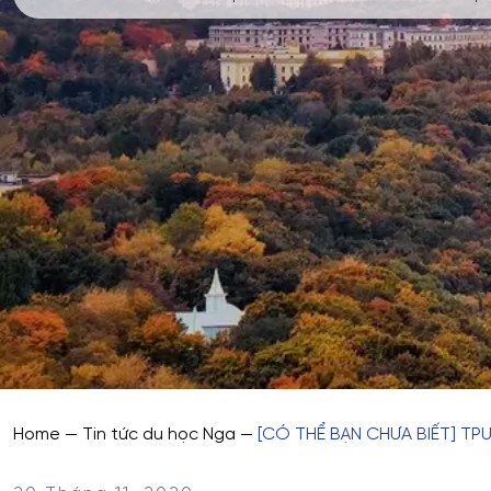
Home
—
Tin tức du học Nga
—
[CÓ THỂ BẠN CHƯA BIẾT] TP