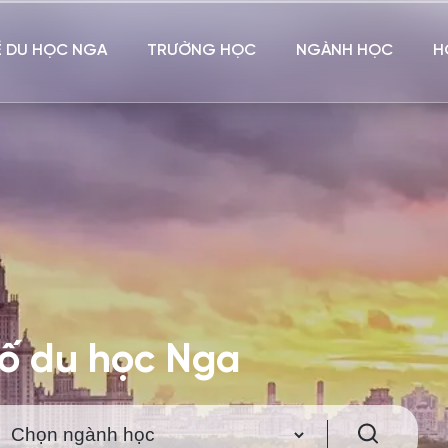
Ề DU HỌC NGA
TRƯỜNG HỌC
NGÀNH HỌC
H
hố du học Nga