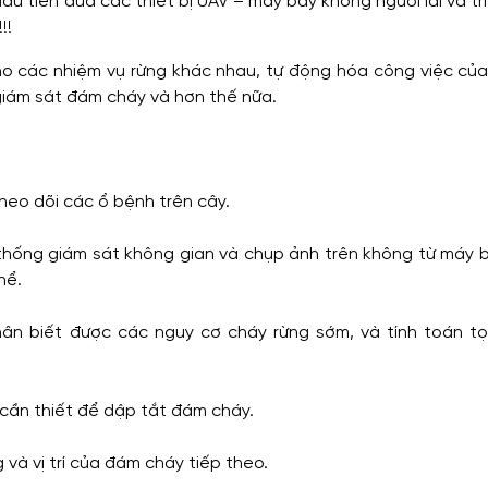
đầu tiên đưa các thiết bị UAV – máy bay không người lái và tr
!!
cho các nhiệm vụ rừng khác nhau, tự động hóa công việc của
giám sát đám cháy và hơn thế nữa.
theo dõi các ổ bệnh trên cây.
thống giám sát không gian và chụp ảnh trên không từ máy 
hể.
nhân biết được các nguy cơ cháy rừng sớm, và tính toán t
 cần thiết để dập tắt đám cháy.
và vị trí của đám cháy tiếp theo.