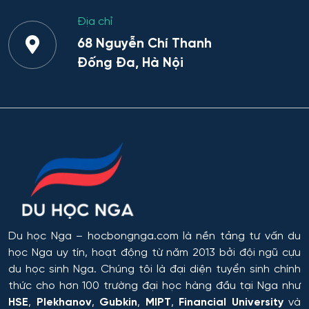
Địa chỉ
68 Nguyễn Chí Thanh
Đống Đa, Hà Nội
Du học Nga
– hocbongnga.com là nền tảng tư vấn du
học Nga uy tín, hoạt động từ năm 2013 bởi đội ngũ cựu
du học sinh Nga. Chúng tôi là đại diện tuyển sinh chính
thức cho hơn 100 trường đại học hàng đầu tại Nga như
HSE
,
Plekhanov
,
Gubkin
,
MIPT
,
Financial University
và