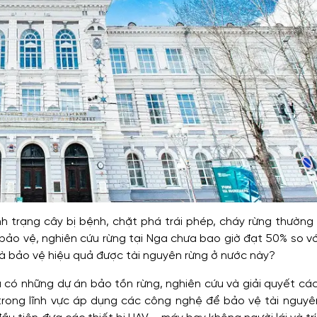
nh trạng cây bị bệnh, chặt phá trái phép, cháy rừng thường
ảo vệ, nghiên cứu rừng tại Nga chưa bao giờ đạt 50% so vớ
và bảo vệ hiệu quả được tài nguyên rừng ở nước này?
có những dự án bảo tồn rừng, nghiên cứu và giải quyết các
rong lĩnh vực áp dụng các công nghệ để bảo vệ tài nguyên