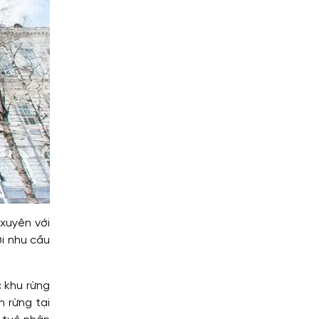
 xuyên với
i nhu cầu
 khu rừng
 rừng tại