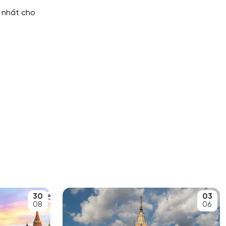
 nhất cho
30
03
08
06