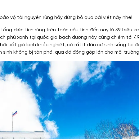
ảo vệ tài nguyên rừng hãy đừng bỏ qua bài viết này nhé!
Tổng diện tích rừng trên toàn cầu tính đến nay là 39 triệu k
tích phủ xanh tại quốc gia bạch dương này cũng chiếm tới 4
ời tiết giá lạnh khắc nghiệt, có rất ít dân cư sinh sống tại đó
 sinh không bị tàn phá, qua đó đóng góp lớn cho môi trường 