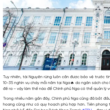
Tuy nhiên, tài Nguyên rừng luôn cần được bảo vệ trước tì
10-35 nghìn vụ cháy mỗi năm tại Nga
🔥
do ngân sách cho b
đề ra – vậy làm thế nào để Chính phủ Nga có thể quản lý 
Trong nhiều năm gần đây, Chính phủ Nga cũng đã bắt đầu 
hoang cũng như có quy hoạch phù hợp hơn. Tiên phong t