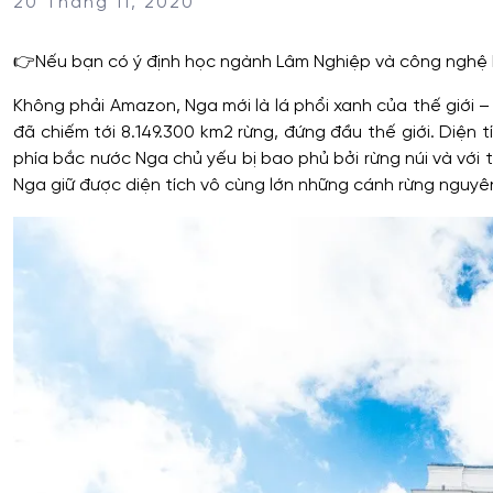
20 Tháng 11, 2020
👉
Nếu bạn có ý định học ngành Lâm Nghiệp và công nghệ b
Không phải Amazon, Nga mới là lá phổi xanh của thế giới – 
đã chiếm tới 8.149.300 km2 rừng, đứng đầu thế giới. Diện 
phía bắc nước
Nga chủ yếu bị bao phủ bởi rừng núi và với th
Nga giữ được diện tích vô cùng lớn những cánh rừng nguyên