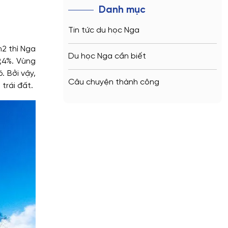
Danh mục
Tin tức du học Nga
m2 thì Nga
Du học Nga cần biết
9,4%. Vùng
. Bởi vậy,
Câu chuyện thành công
trái đất.