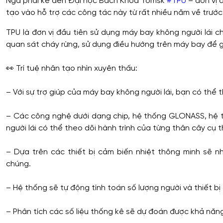
Nga phải kể đến Đại học Bách Khoa Tomsk
#
TPU
– đơn vị 
tạo vào hỗ trợ các công tác này từ rất nhiều năm về trước!
TPU là đơn vị đầu tiên sử dụng máy bay không người lái 
quan sát cháy rừng, sử dụng điều hướng trên máy bay để 
⠀
👀
Trí tuệ nhân tạo nhìn xuyên thấu:
⠀
– Với sự trợ giúp của máy bay không người lái, bạn có thể 
⠀
– Các công nghệ dưới dạng chip, hệ thống GLONASS, hệ 
người lái có thể theo dõi hành trình của từng thân cây cụ t
⠀
– Dựa trên các thiết bị cảm biến nhiệt thông minh sẽ 
chúng.
⠀
– Hệ thống sẽ tự động tính toán số lượng người và thiết bị
⠀
– Phân tích các số liệu thống kê sẽ dự đoán được khả năng 