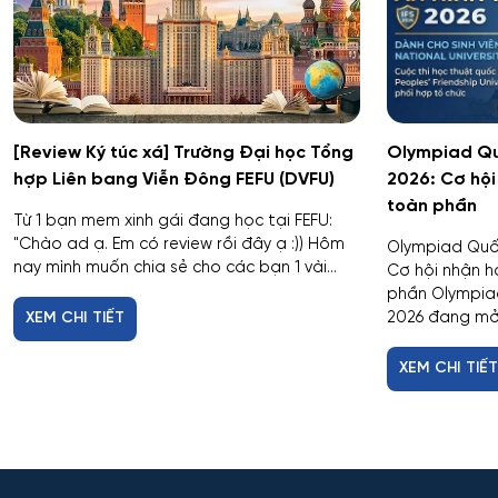
[Review Ký túc xá] Trường Đại học Tổng
Olympiad Quố
hợp Liên bang Viễn Đông FEFU (DVFU)
2026: Cơ hộ
toàn phần
Từ 1 bạn mem xinh gái đang học tại FEFU:
"Chào ad ạ. Em có review rồi đây ạ :)) Hôm
Olympiad Quốc 
nay mình muốn chia sẻ cho các bạn 1 vài...
Cơ hội nhận 
phần Olympiad
2026 đang mở.
XEM CHI TIẾT
XEM CHI TIẾ