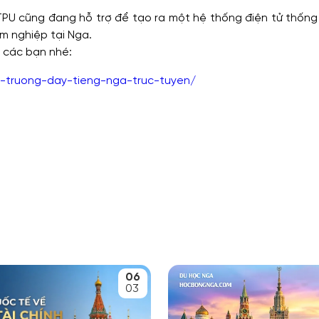
PU cũng đang hỗ trợ để tạo ra một hệ thống điện tử thống
m nghiệp tại Nga.
 các bạn nhé:
truong-day-tieng-nga-truc-tuyen/
06
03