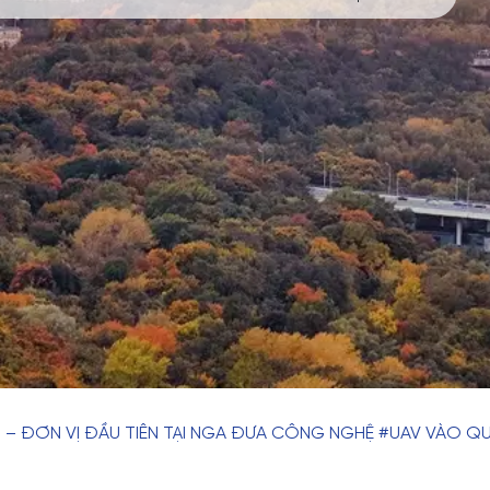
U – ĐƠN VỊ ĐẦU TIÊN TẠI NGA ĐƯA CÔNG NGHỆ #UAV VÀO QU