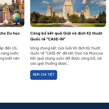
cho Du học
Công bố kết quả Giải vô địch Kỹ thuật
Quốc tế “CASE-IN”
p đến rồi,
Vòng chung kết của Giải Vô địch Kỹ thuật
í sang nước
Quốc tế "CASE-IN" đã kết thúc tại Moscow.
ng biết nên
Kết quả chung cuộc đã được công bố, với
các giải thưởng được...
XEM CHI TIẾT