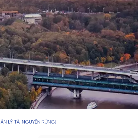
ẢN LÝ TÀI NGUYÊN RỪNG!