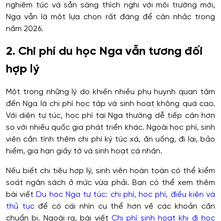
nghiêm túc và sẵn sàng thích nghi với môi trường mới,
Nga vẫn là một lựa chọn rất đáng để cân nhắc trong
năm 2026.
2. Chi phí du học Nga vẫn tương đối
hợp lý
Một trong những lý do khiến nhiều phụ huynh quan tâm
đến Nga là chi phí học tập và sinh hoạt không quá cao.
Với diện tự túc, học phí tại Nga thường dễ tiếp cận hơn
so với nhiều quốc gia phát triển khác. Ngoài học phí, sinh
viên cần tính thêm chi phí ký túc xá, ăn uống, đi lại, bảo
hiểm, gia hạn giấy tờ và sinh hoạt cá nhân.
Nếu biết chi tiêu hợp lý, sinh viên hoàn toàn có thể kiểm
soát ngân sách ở mức vừa phải. Bạn có thể xem thêm
bài viết
Du học Nga tự túc: chi phí, học phí, điều kiện và
thủ tục
để có cái nhìn cụ thể hơn về các khoản cần
chuẩn bị. Ngoài ra, bài viết
Chi phí sinh hoạt khi đi học