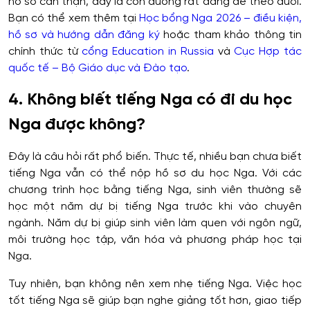
hồ sơ cẩn thận, đây là con đường rất đáng để theo đuổi.
Bạn có thể xem thêm tại
Học bổng Nga 2026 – điều kiện,
hồ sơ và hướng dẫn đăng ký
hoặc tham khảo thông tin
chính thức từ
cổng Education in Russia
và
Cục Hợp tác
quốc tế – Bộ Giáo dục và Đào tạo
.
4. Không biết tiếng Nga có đi du học
Nga được không?
Đây là câu hỏi rất phổ biến. Thực tế, nhiều bạn chưa biết
tiếng Nga vẫn có thể nộp hồ sơ du học Nga. Với các
chương trình học bằng tiếng Nga, sinh viên thường sẽ
học một năm dự bị tiếng Nga trước khi vào chuyên
ngành. Năm dự bị giúp sinh viên làm quen với ngôn ngữ,
môi trường học tập, văn hóa và phương pháp học tại
Nga.
Tuy nhiên, bạn không nên xem nhẹ tiếng Nga. Việc học
tốt tiếng Nga sẽ giúp bạn nghe giảng tốt hơn, giao tiếp