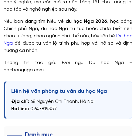
học ý nghĩa, mà còn mở ra nền tảng tốt cho tương lai
học tập và nghề nghiệp sau này.
Nếu bạn đang tìm hiểu về
du học Nga 2026
, học bổng
Chính phủ Nga, du học Nga tự túc hoặc chưa biết nên
chọn trường, chọn ngành như thế nào, hãy liên hệ
Du học
Nga
để được tư vấn lộ trình phù hợp với hồ sơ và định
hướng cá nhân.
Thông tin tác giả: Đội ngũ Du học Nga –
hocbongnga.com
Liên hệ văn phòng tư vấn du học Nga
Địa chỉ:
68 Nguyễn Chí Thanh, Hà Nội
Hotline:
0947819357
Danh mục