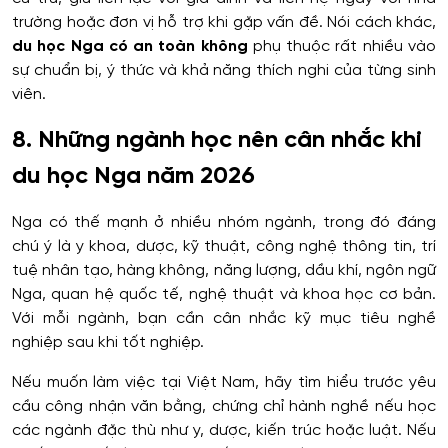
trường hoặc đơn vị hỗ trợ khi gặp vấn đề. Nói cách khác,
du học Nga có an toàn không
phụ thuộc rất nhiều vào
sự chuẩn bị, ý thức và khả năng thích nghi của từng sinh
viên.
8. Những ngành học nên cân nhắc khi
du học Nga năm 2026
Nga có thế mạnh ở nhiều nhóm ngành, trong đó đáng
chú ý là y khoa, dược, kỹ thuật, công nghệ thông tin, trí
tuệ nhân tạo, hàng không, năng lượng, dầu khí, ngôn ngữ
Nga, quan hệ quốc tế, nghệ thuật và khoa học cơ bản.
Với mỗi ngành, bạn cần cân nhắc kỹ mục tiêu nghề
nghiệp sau khi tốt nghiệp.
Nếu muốn làm việc tại Việt Nam, hãy tìm hiểu trước yêu
cầu công nhận văn bằng, chứng chỉ hành nghề nếu học
các ngành đặc thù như y, dược, kiến trúc hoặc luật. Nếu