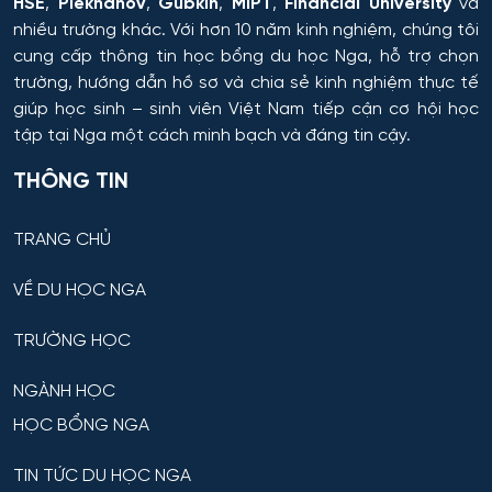
HSE
,
Plekhanov
,
Gubkin
,
MIPT
,
Financial University
và
nhiều trường khác. Với hơn 10 năm kinh nghiệm, chúng tôi
cung cấp thông tin
học bổng du học Nga
, hỗ trợ chọn
trường, hướng dẫn hồ sơ và chia sẻ kinh nghiệm thực tế
giúp học sinh – sinh viên Việt Nam tiếp cận cơ hội học
tập tại Nga một cách minh bạch và đáng tin cậy.
THÔNG TIN
TRANG CHỦ
VỀ DU HỌC NGA
TRƯỜNG HỌC
NGÀNH HỌC
HỌC BỔNG NGA
TIN TỨC DU HỌC NGA