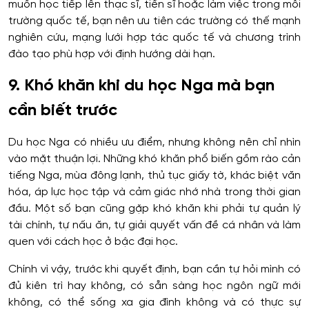
muốn học tiếp lên thạc sĩ, tiến sĩ hoặc làm việc trong môi
trường quốc tế, bạn nên ưu tiên các trường có thế mạnh
nghiên cứu, mạng lưới hợp tác quốc tế và chương trình
đào tạo phù hợp với định hướng dài hạn.
9. Khó khăn khi du học Nga mà bạn
cần biết trước
Du học Nga có nhiều ưu điểm, nhưng không nên chỉ nhìn
vào mặt thuận lợi. Những khó khăn phổ biến gồm rào cản
tiếng Nga, mùa đông lạnh, thủ tục giấy tờ, khác biệt văn
hóa, áp lực học tập và cảm giác nhớ nhà trong thời gian
đầu. Một số bạn cũng gặp khó khăn khi phải tự quản lý
tài chính, tự nấu ăn, tự giải quyết vấn đề cá nhân và làm
quen với cách học ở bậc đại học.
Chính vì vậy, trước khi quyết định, bạn cần tự hỏi mình có
đủ kiên trì hay không, có sẵn sàng học ngôn ngữ mới
không, có thể sống xa gia đình không và có thực sự