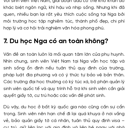
Với sinh viên Việt Nam, giai đoạn đầu có thể khó khăn do
khác biệt ngôn ngữ, khí hậu và nhịp sống. Nhưng khi đã
quen, nhiều bạn lại rất yêu thích cuộc sống tại Nga bởi
môi trường học tập nghiêm túc, thành phố đẹp, chi phí
hợp lý và cơ hội trải nghiệm văn hóa phong phú.
7. Du học Nga có an toàn không?
Vấn đề an toàn luôn là mối quan tâm lớn của phụ huynh.
Nhìn chung, sinh viên Việt Nam tại Nga vẫn học tập và
sinh sống ổn định nếu tuân thủ quy định của trường,
pháp luật địa phương và có ý thức tự bảo vệ bản thân.
Các trường đại học thường có ký túc xá, bộ phận quản lý
sinh viên quốc tế và quy trình hỗ trợ khi sinh viên cần giải
quyết giấy tờ, cư trú hoặc các vấn đề phát sinh.
Dù vậy, du học ở bất kỳ quốc gia nào cũng cần sự cẩn
trọng. Sinh viên nên hạn chế đi lại quá khuya ở nơi vắng
vẻ, bảo quản giấy tờ cá nhân, tuân thủ quy định visa –
cư trú, giữ liên lạc với gia đình và liên hệ ngay với nhà