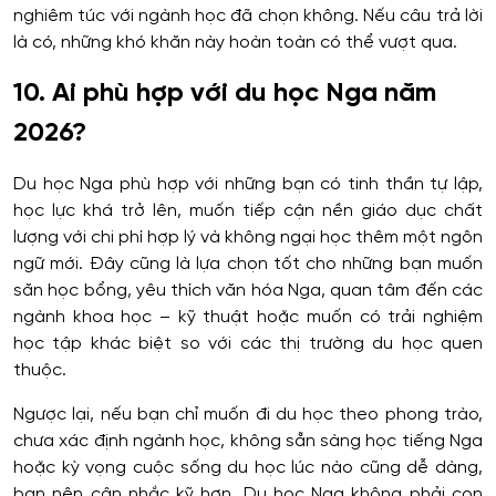
nghiêm túc với ngành học đã chọn không. Nếu câu trả lời
là có, những khó khăn này hoàn toàn có thể vượt qua.
10. Ai phù hợp với du học Nga năm
2026?
Du học Nga phù hợp với những bạn có tinh thần tự lập,
học lực khá trở lên, muốn tiếp cận nền giáo dục chất
lượng với chi phí hợp lý và không ngại học thêm một ngôn
ngữ mới. Đây cũng là lựa chọn tốt cho những bạn muốn
săn học bổng, yêu thích văn hóa Nga, quan tâm đến các
ngành khoa học – kỹ thuật hoặc muốn có trải nghiệm
học tập khác biệt so với các thị trường du học quen
thuộc.
Ngược lại, nếu bạn chỉ muốn đi du học theo phong trào,
chưa xác định ngành học, không sẵn sàng học tiếng Nga
hoặc kỳ vọng cuộc sống du học lúc nào cũng dễ dàng,
bạn nên cân nhắc kỹ hơn. Du học Nga không phải con