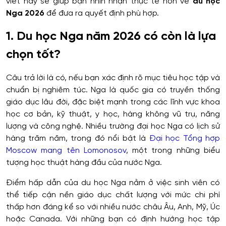
viết này sẽ giúp bạn nhìn nhận thực tế hơn về
du học
Nga 2026
để đưa ra quyết định phù hợp.
1. Du học Nga năm 2026 có còn là lựa
chọn tốt?
Câu trả lời là có, nếu bạn xác định rõ mục tiêu học tập và
chuẩn bị nghiêm túc. Nga là quốc gia có truyền thống
giáo dục lâu đời, đặc biệt mạnh trong các lĩnh vực khoa
học cơ bản, kỹ thuật, y học, hàng không vũ trụ, năng
lượng và công nghệ. Nhiều trường đại học Nga có lịch sử
hàng trăm năm, trong đó nổi bật là
Đại học Tổng hợp
Moscow mang tên Lomonosov
, một trong những biểu
tượng học thuật hàng đầu của nước Nga.
Điểm hấp dẫn của du học Nga nằm ở việc sinh viên có
thể tiếp cận nền giáo dục chất lượng với mức chi phí
thấp hơn đáng kể so với nhiều nước châu Âu, Anh, Mỹ, Úc
hoặc Canada. Với những bạn có định hướng học tập