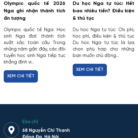
Olympic quốc tế 2026
Du học Nga tự túc: Hết
Nga ghi nhận thành tích
bao nhiêu tiền? Điều kiện
ấn tượng
& thủ tục
Olympic quốc tế Nga: Học
Du học Nga tự túc: Chi phí,
sinh Nga đạt thành tích
học phí, điều kiện & thủ tục
xuất sắc toàn cầu Trong
Du học Nga tự túc là lựa
những năm gần đây, các đội
chọn phù hợp cho những
tuyển học sinh Nga tiếp tục
bạn muốn chủ động...
khẳng định vị...
XEM CHI TIẾT
XEM CHI TIẾT
Địa chỉ
68 Nguyễn Chí Thanh
Đống Đa, Hà Nội