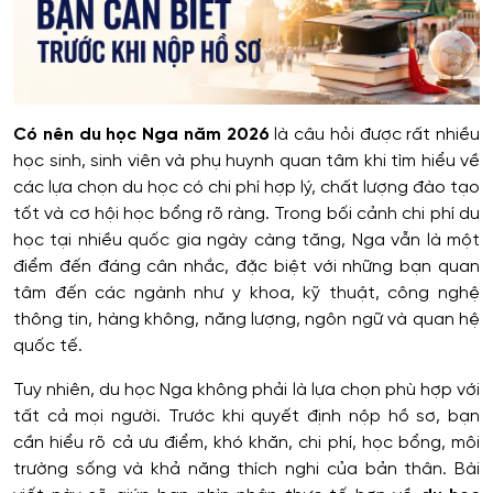
Có nên du học Nga năm 2026
là câu hỏi được rất nhiều
học sinh, sinh viên và phụ huynh quan tâm khi tìm hiểu về
các lựa chọn du học có chi phí hợp lý, chất lượng đào tạo
tốt và cơ hội học bổng rõ ràng. Trong bối cảnh chi phí du
học tại nhiều quốc gia ngày càng tăng, Nga vẫn là một
điểm đến đáng cân nhắc, đặc biệt với những bạn quan
tâm đến các ngành như y khoa, kỹ thuật, công nghệ
thông tin, hàng không, năng lượng, ngôn ngữ và quan hệ
quốc tế.
Tuy nhiên, du học Nga không phải là lựa chọn phù hợp với
tất cả mọi người. Trước khi quyết định nộp hồ sơ, bạn
cần hiểu rõ cả ưu điểm, khó khăn, chi phí, học bổng, môi
trường sống và khả năng thích nghi của bản thân. Bài