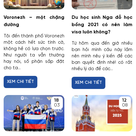
Voronezh – một chặng
Du học sinh Nga đỗ học
đường
bổng 2021 có nên làm
visa luôn không?
Tôi đến thành phố Voronezh
một cách hết sức tình cờ,
Từ hôm qua đến giờ nhiều
không hề có lựa chọn trước.
bạn hỏi mình câu này lắm
Như người ta vẫn thường
nên mình nêu ý kiến để các
hay nói, số phận sắp đặt
bạn quyết định nhé! có rất
cho ta...
nhiều lý do để các...
XEM CHI TIẾT
XEM CHI TIẾT
18
12
03
08