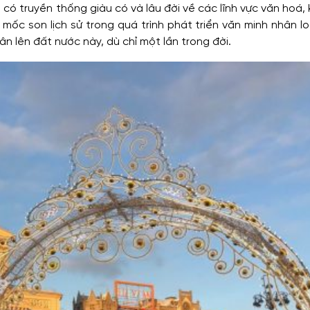
có truyền thống giàu có và lâu đời về các lĩnh vực văn hoá,
ốc son lịch sử trong quá trình phát triển văn minh nhân lo
n lên đất nước này, dù chỉ một lần trong đời.