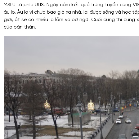
MSLU từ phía ULIS. Ngày cầm kết quả trúng tuyển cùng VIS
âu lo. Âu lo vì chưa bao giờ xa nhà, lại được sống và học 
giới, ắt sẽ có nhiều lạ lẫm và bỡ ngỡ. Cuối cùng thì cũng 
của bản thân.