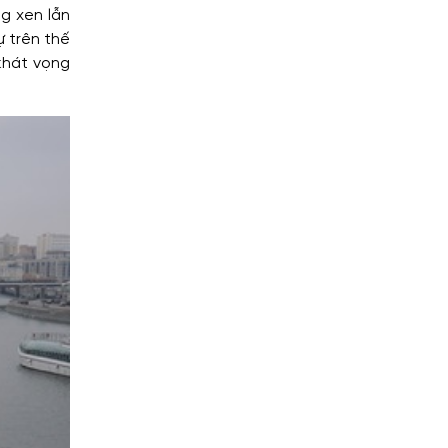
ng xen lẫn
ự trên thế
 khát vọng