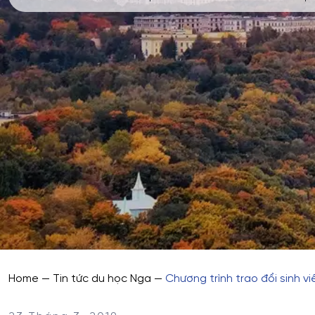
Home
—
Tin tức du học Nga
—
Chương trình trao đổi sinh v