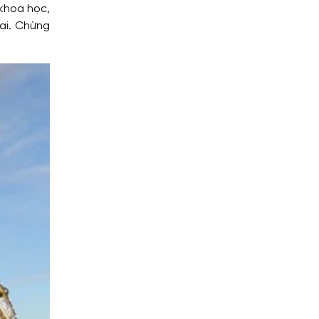
 khoa học,
ại. Chừng