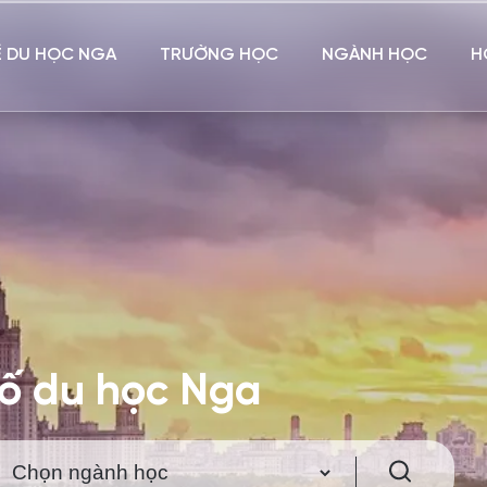
Ề DU HỌC NGA
TRƯỜNG HỌC
NGÀNH HỌC
H
hố du học Nga