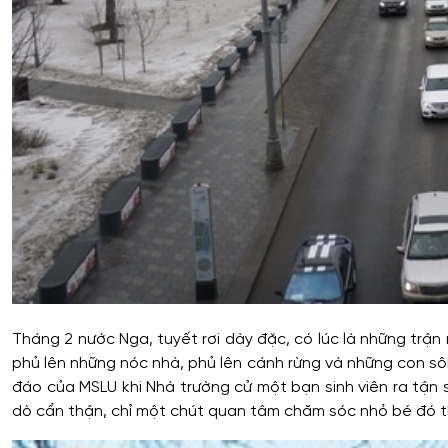
Tháng 2 nước Nga, tuyết rơi dày đặc, có lúc là những trận
phủ lên những nóc nhà, phủ lên cánh rừng và những con sô
đáo của MSLU khi Nhà trường cử một bạn sinh viên ra tận 
dò cẩn thận, chỉ một chút quan tâm chăm sóc nhỏ bé đó th