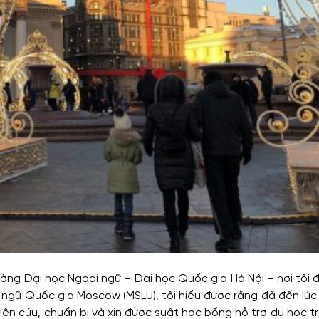
ờng Đại học Ngoại ngữ – Đại học Quốc gia Hà Nội – nơi tôi 
n ngữ Quốc gia Moscow (MSLU), tôi hiểu được rằng đã đến lúc
ên cứu, chuẩn bị và xin được suất học bổng hỗ trợ du học tr