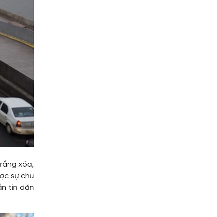
trắng xóa,
ược sự chu
ắn tin dặn