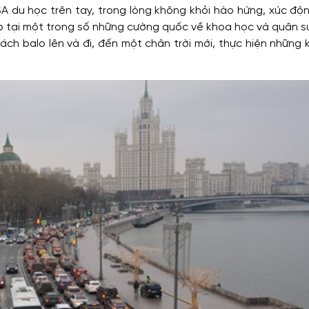
A du học trên tay, trong lòng không khỏi hào hứng, xúc độ
tập tại một trong số những cường quốc về khoa học và quân s
xách balo lên và đi, đến một chân trời mới, thực hiện những