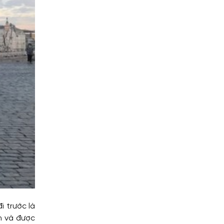
i trước là
ên và được