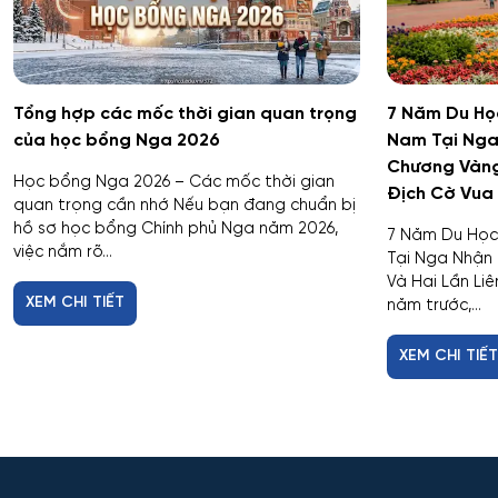
Tổng hợp các mốc thời gian quan trọng
7 Năm Du Học
của học bổng Nga 2026
Nam Tại Nga
Chương Vàng 
Học bổng Nga 2026 – Các mốc thời gian
Địch Cờ Vua
quan trọng cần nhớ Nếu bạn đang chuẩn bị
hồ sơ học bổng Chính phủ Nga năm 2026,
7 Năm Du Học
việc nắm rõ...
Tại Nga Nhận
Và Hai Lần Li
XEM CHI TIẾT
năm trước,...
XEM CHI TIẾ