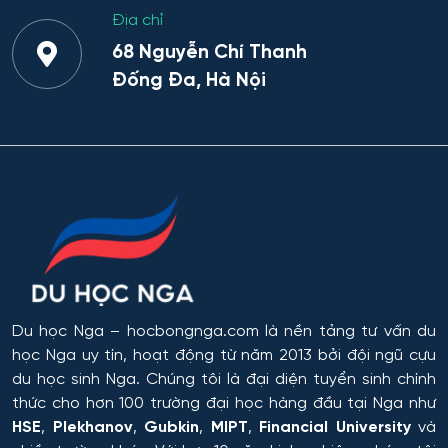
Địa chỉ
68 Nguyễn Chí Thanh
Đống Đa, Hà Nội
Du học Nga
– hocbongnga.com là nền tảng tư vấn du
học Nga uy tín, hoạt động từ năm 2013 bởi đội ngũ cựu
du học sinh Nga. Chúng tôi là đại diện tuyển sinh chính
thức cho hơn 100 trường đại học hàng đầu tại Nga như
HSE
,
Plekhanov
,
Gubkin
,
MIPT
,
Financial University
và