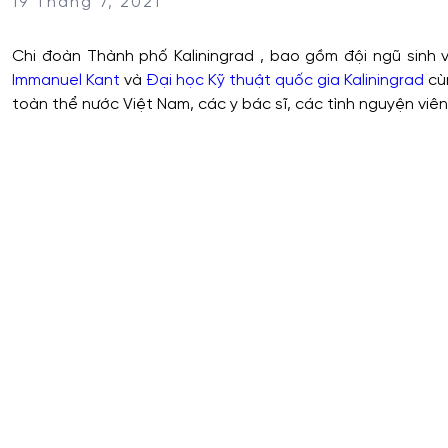
19 Tháng 7, 2021
Chi đoàn Thành phố Kaliningrad , bao gồm đội ngũ sinh 
Immanuel Kant
và
Đại học Kỹ thuật quốc gia Kaliningrad
cùn
toàn thể nước Việt Nam, các y bác sĩ, các tình nguyện viên