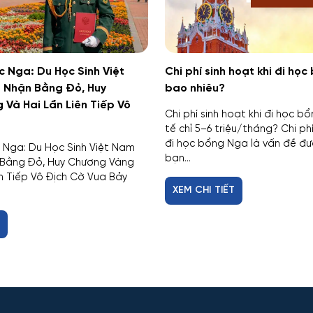
 Nga: Du Học Sinh Việt
Chi phí sinh hoạt khi đi họ
 Nhận Bằng Đỏ, Huy
bao nhiêu?
Và Hai Lần Liên Tiếp Vô
Chi phí sinh hoạt khi đi học b
tế chỉ 5–6 triệu/tháng? Chi phí
đi học bổng Nga là vấn đề đư
 Nga: Du Học Sinh Việt Nam
bạn...
 Bằng Đỏ, Huy Chương Vàng
ên Tiếp Vô Địch Cờ Vua Bảy
XEM CHI TIẾT
T