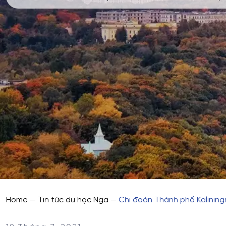
Home
—
Tin tức du học Nga
—
Chi đoàn Thành phố Kaliningr