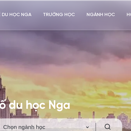
Ề DU HỌC NGA
TRƯỜNG HỌC
NGÀNH HỌC
H
hố du học Nga