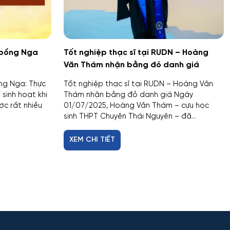
c bổng Nga
Tốt nghiệp thạc sĩ tại RUDN – Hoàng
Văn Thám nhận bằng đỏ danh giá
ổng Nga: Thực
Tốt nghiệp thạc sĩ tại RUDN – Hoàng Văn
 sinh hoạt khi
Thám nhận bằng đỏ danh giá Ngày
ợc rất nhiều
01/07/2025, Hoàng Văn Thám – cựu học
sinh THPT Chuyên Thái Nguyên – đã...
XEM CHI TIẾT