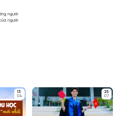
hững người
của người
13
25
04
07