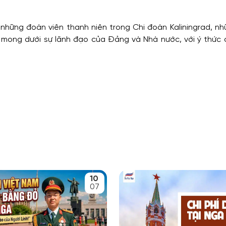
 những đoàn viên thanh niên trong Chi đoàn Kaliningrad, n
 mong dưới sự lãnh đạo của Đảng và Nhà nước, với ý thức 
10
07